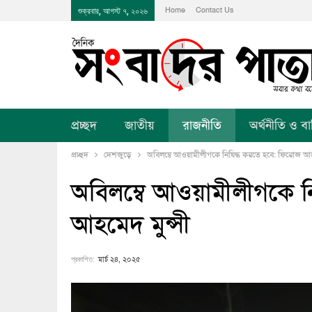
Home
Contact Us
শুক্রবার, আগস্ট ৭, ২০২৬
প্রচ্ছদ
জাতীয়
রাজনীতি
অর্থনীতি ও বানি
প্রচ্ছদ
দেশজুড়ে
অবিলম্বে আওয়ামীলীগকে নিষিদ্ধ করতে হবে: ফিরোজ আহম
অবিলম্বে আওয়ামীলীগকে ন
আহমেদ মুন্সী
প্রকাশিত:
মার্চ ২৪, ২০২৫