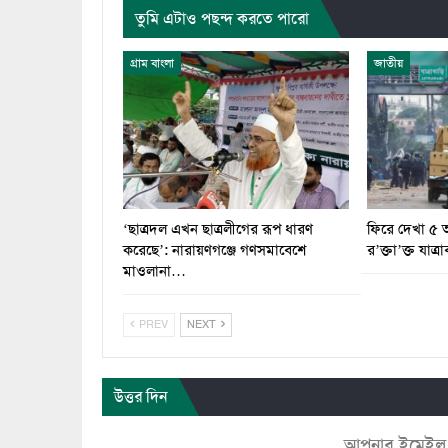
তুমি এটাও পছন্দ করতে পারো
গ্রাম বাংলা
জাতীয়
‘ছাত্রদল এখন ছাত্রলীগের রূপ ধারণ
ফিরে দেখা ৫ আগ
করেছে’: নারায়ণগঞ্জে গণসমাবেশে
র’ক্তা’ক্ত যাত্রা
মাওলানা…
PREV
NEXT
উত্তর দিন
আপনার ইমেইল ঠি