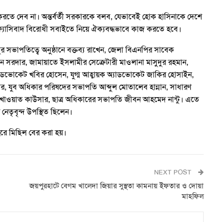
তে দেব না। অন্তর্বর্তী সরকারকে বলব, যেভাবেই হোক হাসিনাকে দেশে
ফ্যাসিবাদ বিরোধী সবাইতে নিয়ে ঐক্যবদ্ধভাবে কাজ করতে হবে।
সভাপতিত্বে অনুষ্ঠানে বক্তব্য রাখেন, জেলা বিএনপির সাবেক
ন সরদার, জামায়াতে ইসলামীর সেক্রেটারী মাওলানা মাসুদুর রহমান,
যাডভোকেট খবির হোসেন, যুগ্ম আহ্বায়ক অ্যাডভোকেট জাকির হোসাইন,
, যুব অধিকার পরিষদের সভাপতি আব্দুল মোতালেব হান্নান, সাধারণ
াখাওয়াত কাউসার, ছাত্র অধিকারের সভাপতি জীবন আহমেদ নান্টু। এতে
নেতৃবৃন্দ উপস্থিত ছিলেন।
রে মিছিল বের করা হয়।
NEXT POST
জয়পুরহাটে বেগম খালেদা জিয়ার সুস্থতা কামনায় ইফতার ও দোয়া
মাহফিল