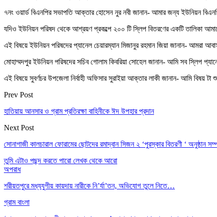
৭নং ওয়ার্ড বিএনপির সভাপতি আক্তার হোসেন নুর নবী জানান- আমার জন্য ইউনিয়ন বিএন
যদিও ইউনিয়ন পরিষদ থেকে আশ্রয়ণ প্রকল্পে ২০০ টি স্লিপ বিতরণের একটি তালিকা আমা
এই বিষয়ে ইউনিয়ন পরিষদের প্যানেল চেয়ারম্যান মিজানুর রহমান জিয়া জানান- আমরা আবাস
মোহাম্মদপুর ইউনিয়ন পরিষদের সচিব গোলাম কিবরিয়া সোহেল জানান- আমি সব স্লিপ প্যান
এই বিষয়ে সুবর্ণচর উপজেলা নির্বাহী অফিসার সুরাইয়া আক্তার লাকী জানান- আমি বিষয় টা শুন
Prev Post
হাতিয়ায় আনসার ও গ্রাম প্রতিরক্ষা বাহিনীকে ঈদ উপহার প্রদান
Next Post
সোনাগাজী কালচারাল ফোরামের ছোটদের রমাদ্বান সিজন ২ ‘পুরস্কার বিতরণী ‘ অনুষ্ঠান সম্
তুমি এটাও পছন্দ করতে পারো
লেখক থেকে আরো
অপরাধ
শরীয়তপুরে মধ্যযুগীয় কায়দায় নারীকে নি’র্যা’তন, অভিযোগ তুলে নিতে…
গ্রাম বাংলা