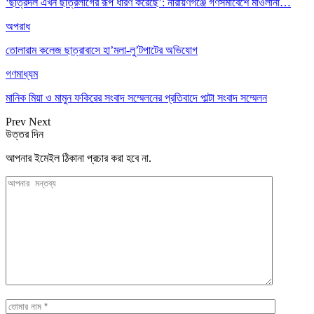
‘ছাত্রদল এখন ছাত্রলীগের রূপ ধারণ করেছে’: নারায়ণগঞ্জে গণসমাবেশে মাওলানা…
অপরাধ
তোলারাম কলেজ ছাত্রাবাসে হা’মলা-লু’টপাটের অভিযোগ
গণমাধ্যম
মানিক মিয়া ও মামুন ফকিরের সংবাদ সম্মেলনের প্রতিবাদে পাল্টা সংবাদ সম্মেলন
Prev
Next
উত্তর দিন
আপনার ইমেইল ঠিকানা প্রচার করা হবে না.