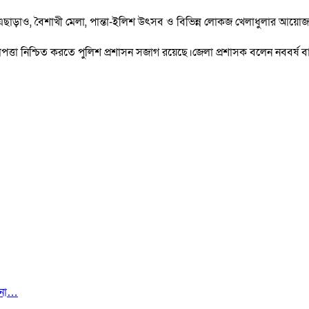
ন। এছাড়াও, বৈশাখী মেলা, পান্তা-ইলিশ উৎসব ও বিভিন্ন লোকজ খেলাধুলার আয়োজন 
াপত্তা নিশ্চিত করতে পুলিশ প্রশাসন সজাগ রয়েছে।জেলা প্রশাসক বলেন নববর্ষ 
ানা…