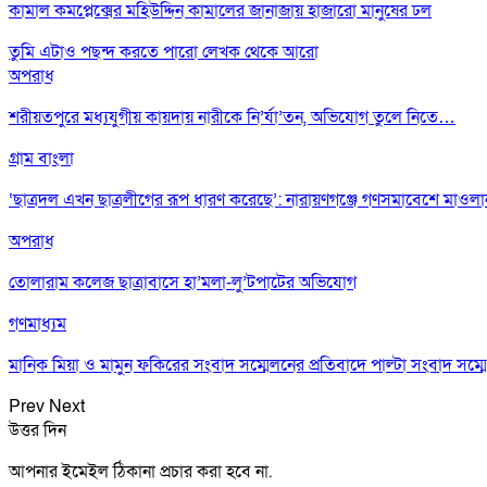
কামাল কমপ্লেক্সের মহিউদ্দিন কামালের জানাজায় হাজারো মানুষের ঢল
তুমি এটাও পছন্দ করতে পারো
লেখক থেকে আরো
অপরাধ
শরীয়তপুরে মধ্যযুগীয় কায়দায় নারীকে নি’র্যা’তন, অভিযোগ তুলে নিতে…
গ্রাম বাংলা
‘ছাত্রদল এখন ছাত্রলীগের রূপ ধারণ করেছে’: নারায়ণগঞ্জে গণসমাবেশে মাওল
অপরাধ
তোলারাম কলেজ ছাত্রাবাসে হা’মলা-লু’টপাটের অভিযোগ
গণমাধ্যম
মানিক মিয়া ও মামুন ফকিরের সংবাদ সম্মেলনের প্রতিবাদে পাল্টা সংবাদ সম্ম
Prev
Next
উত্তর দিন
আপনার ইমেইল ঠিকানা প্রচার করা হবে না.