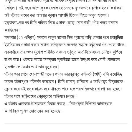
আবুল হাশেমের সঙ্গে একই গ্রামের সাবেক মেম্বার বেলাল হোসেন গংদের বিরোধ
চলছিল। দুই বছর আগে কৃষক বেলাল হোসেনকে নৃশংসভাবে কুপিয়ে হত্যা করা হয়।
ওই ঘটনায় দায়ের করা মামলার প্রধান আসামি ছিলেন নিহত আবুল হাশেম।
হত্যাকাণ্ডের পর তিনি পরিবার নিয়ে এলাকা ছেড়ে সোনাগাজী পৌর শহরে বসবাস
করছিলেন।
মঙ্গলবার (২২ এপ্রিল) সকালে আবুল হাশেম নিজ গ্রামের বাড়ি ফেরার পথে চরচান্দিয়া
ইউনিয়নের ওলামা বাজার সাঈদা ফাউন্ডেশন সংলগ্ন সড়কে দুর্বৃত্তরা ওঁৎ পেতে থাকে।
একপর্যায়ে তার ওপর মুখোশ পরিহিত একদল দুর্বৃত্ত অতর্কিতে হামলা চালিয়ে কুপিয়ে
জখম করে। গুরুতর আহত অবস্থায় স্থানীয়রা তাকে উদ্ধার করে ফেনী জেনারেল
হাসপাতালে নেয়ার পথে তার মৃত্যু হয়।
ঘটনার খবর পেয়ে সোনাগাজী মডেল থানার ভারপ্রাপ্ত কর্মকর্তা (ওসি) ওসি বায়েজিদ
আকন ঘটনাস্থল পরিদর্শন করেছেন। তিনি জানান, জমিজমা ও আধিপত্য বিস্তারকে
কেন্দ্র করে এই হত্যাকাণ্ড হয়ে থাকতে পারে বলে প্রাথমিকভাবে ধারণা করা হচ্ছে।
ঘটনার সঙ্গে জড়িতদের গ্রেপ্তারে অভিযান চলছে।
এ ঘটনায় এলাকায় উত্তেজনা বিরাজ করছে। নিরাপত্তা নিশ্চিতে ঘটনাস্থলে
অতিরিক্ত পুলিশ মোতায়েন করা হয়েছে।