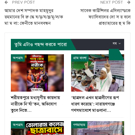
PREV POST
NEXT POST
আমার দেশ সম্পাদক মাহমুদুর
সাবেক কাউন্সিলর এসিল্যান্ডকে
রহমানের বি রু দ্ধে ষ/ড়/য/ন্ত্র/মূ/ল/ক
ফ্যাসিবাদের দো স র বলে
মা ম লা: ফেনীতে মানববন্ধন
প্রত্যাহারের হু ম কি
তুমি এটাও পছন্দ করতে পারো
সব
অপরাধ
গ্রাম বাংলা
শরীয়তপুরে মধ্যযুগীয় কায়দায়
‘ছাত্রদল এখন ছাত্রলীগের রূপ
নারীকে নি’র্যা’তন, অভিযোগ
ধারণ করেছে’: নারায়ণগঞ্জে
তুলে নিতে…
গণসমাবেশে মাওলানা…
অপরাধ
গণমাধ্যম