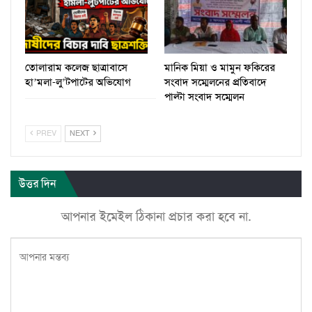
তোলারাম কলেজ ছাত্রাবাসে
মানিক মিয়া ও মামুন ফকিরের
হা’মলা-লু’টপাটের অভিযোগ
সংবাদ সম্মেলনের প্রতিবাদে
পাল্টা সংবাদ সম্মেলন
PREV
NEXT
উত্তর দিন
আপনার ইমেইল ঠিকানা প্রচার করা হবে না.