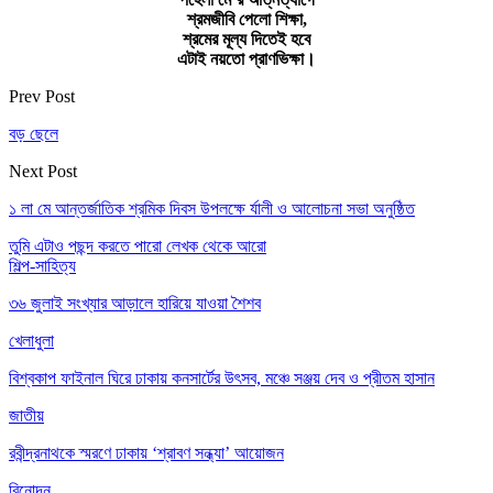
শ্রমজীবি পেলো শিক্ষা,
শ্রমের মূল্য দিতেই হবে
এটাই নয়তো প্রাণভিক্ষা।
Prev Post
বড় ছেলে
Next Post
১ লা মে আন্তর্জাতিক শ্রমিক দিবস উপলক্ষে র্যালী ও আলোচনা সভা অনুষ্ঠিত
তুমি এটাও পছন্দ করতে পারো
লেখক থেকে আরো
শিল্প-সাহিত্য
৩৬ জুলাই সংখ্যার আড়ালে হারিয়ে যাওয়া শৈশব
খেলাধুলা
বিশ্বকাপ ফাইনাল ঘিরে ঢাকায় কনসার্টের উৎসব, মঞ্চে সঞ্জয় দেব ও প্রীতম হাসান
জাতীয়
রবীন্দ্রনাথকে স্মরণে ঢাকায় ‘শ্রাবণ সন্ধ্যা’ আয়োজন
বিনোদন