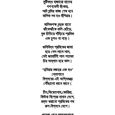
মুষ্টিবদ্ধ হাজারো হাতের
গগণভেদী হুঁংকার,
আট ঘন্টায় কাজ শেষ হবে
মালিক সব হও হুঁশিয়ার।
মালিকপক্ষ বন্দুক হাতে
ঝাঁকেঝাঁকে গুলি ছোঁড়ে,
বুক চিতিয়ে দাঁড়িয়ে শ্রমিক
এক চুলও না নড়ে।
গুলিবিদ্ধ শ্রমিকের জামা
হয়ে গেল লালে লাল,
সেই জামাটিই লাল পতাকা
চির অম্লান হয়ে কাল।
‘দুনিয়ার মজদুর এক হও’
স্লোগানে
বিপ্লবের এই অগ্নিমন্ত্র
পৌঁছালো কানে কানে।
চীন,ভিয়েতনাম,কোরিয়া,
কিউবা বিশ্বের নানান দেশে,
রক্ত ঝরানো শ্রমিকের পথ
রুশ-বিপ্লবে মেশে।
পহেলা মে’র আত্নত্যাগে