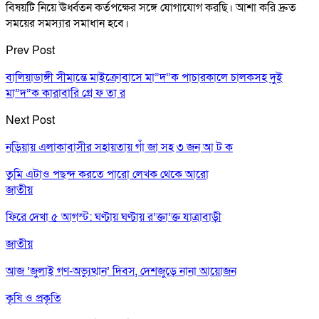
বিষয়টি নিয়ে ঊর্ধ্বতন কর্তপক্ষের সঙ্গে যোগাযোগ করছি। আশা করি দ্রুত
সময়ের সমস্যার সমাধান হবে।
Prev Post
বালিয়াডাঙ্গী সীমান্তে মাইক্রোবাসে মা”দ”ক পাচারকালে চালকসহ দুই
মা”দ”ক কারাবারি গ্রে ফ তা র
Next Post
নড়িয়ায় এলাকাবাসীর সহায়তায় গাঁ জা সহ ৩ জন আ ট ক
তুমি এটাও পছন্দ করতে পারো
লেখক থেকে আরো
জাতীয়
ফিরে দেখা ৫ আগস্ট: ঘণ্টায় ঘণ্টায় র’ক্তা’ক্ত যাত্রাবাড়ী
জাতীয়
আজ ‘জুলাই গণ-অভ্যুত্থান’ দিবস, দেশজুড়ে নানা আয়োজন
কৃষি ও প্রকৃতি