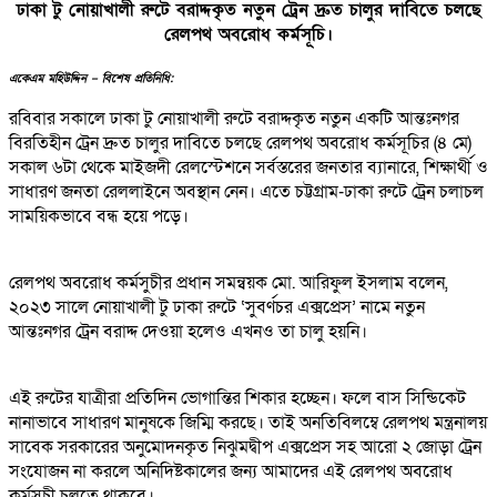
ঢাকা টু নোয়াখালী রুটে বরাদ্দকৃত নতুন ট্রেন দ্রুত চালুর দাবিতে চলছে
রেলপথ অবরোধ কর্মসূচি।
একেএম মহিউদ্দিন – বিশেষ প্রতিনিধি:
‎রবিবার সকালে ঢাকা টু নোয়াখালী রুটে বরাদ্দকৃত নতুন একটি আন্তঃনগর
বিরতিহীন ট্রেন দ্রুত চালুর দাবিতে চলছে রেলপথ অবরোধ কর্মসূচির (৪ মে)
সকাল ৬টা থেকে মাইজদী রেলস্টেশনে সর্বস্তরের জনতার ব্যানারে, শিক্ষার্থী ও
সাধারণ জনতা রেললাইনে অবস্থান নেন। এতে চট্টগ্রাম-ঢাকা রুটে ট্রেন চলাচল
সাময়িকভাবে বন্ধ হয়ে পড়ে।
রেলপথ অবরোধ কর্মসুচীর প্রধান সমন্বয়ক মো. আরিফুল ইসলাম বলেন,
২০২৩ সালে নোয়াখালী টু ঢাকা রুটে ‘সুবর্ণচর এক্সপ্রেস’ নামে নতুন
আন্তঃনগর ট্রেন বরাদ্দ দেওয়া হলেও এখনও তা চালু হয়নি।
এই রুটের যাত্রীরা প্রতিদিন ভোগান্তির শিকার হচ্ছেন। ফলে বাস সিন্ডিকেট
নানাভাবে সাধারণ মানুষকে জিম্মি করছে। তাই অনতিবিলম্বে রেলপথ মন্ত্রনালয়
সাবেক সরকারের অনুমোদনকৃত নিঝুমদ্বীপ এক্সপ্রেস সহ আরো ২ জোড়া ট্রেন
সংযোজন না করলে অনিদিষ্টকালের জন্য আমাদের এই রেলপথ অবরোধ
কর্মসুচী চলতে থাকবে।