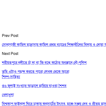
Prev Post
সোনাগাজী কামিল মাদ্রাসায় কামিল প্রথম ব্যাচের শিক্ষার্থীদের বিদায় ও দোয়া অনু
Next Post
শরীয়তপুরে নদীতে চাঁ দা বা জি বন্ধে কঠোর অবস্থানে নৌ-পুলিশ
তুমি এটাও পছন্দ করতে পারো
লেখক থেকে আরো
শিল্প-সাহিত্য
৩৬ জুলাই সংখ্যার আড়ালে হারিয়ে যাওয়া শৈশব
খেলাধুলা
বিশ্বকাপ ফাইনাল ঘিরে ঢাকায় কনসার্টের উৎসব, মঞ্চে সঞ্জয় দেব ও প্রীতম হা