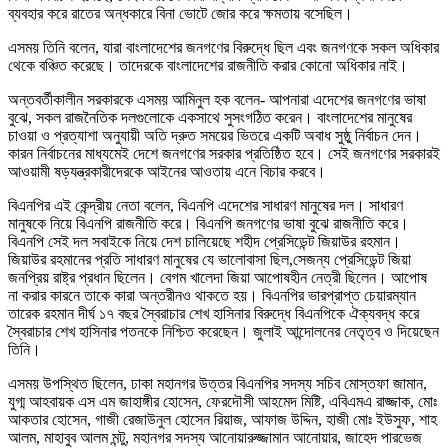
ব্যবহার করে রাতের অন্ধকারে বিনা ভোটে জোর করে ক্ষমতায় বসেছিল।
এসময় তিনি বলেন, যারা বাংলাদেশের জনগণের বিরুদ্ধে ছিল এবং জনগণকে সকল অধিকার
থেকে বঞ্চিত করেছে। তাদেরকে বাংলাদেশের রাজনীতি করার কোনো অধিকার নাই।
অন্তবর্তীকালীন সরকারকে এসময় আমিনুল হক বলেন- আপনারা এদেশের জনগণের ভাষা
বুঝে, সকল রাজনৈতিক দলগুলোকে একসাথে সুসংগঠিত করেন। বাংলাদেশের মানুষের
চাওয়া ও প্রত্যাশা অনুযায়ী অতি দ্রুত সময়ের ভিতরে একটি অবাধ সুষ্ঠু নির্বাচন দেন।
কারন নির্বাচনের মাধ্যমেই দেশে জনগণের সরকার প্রতিষ্ঠিত হবে। সেই জনগণের সরকারই
আওয়ামী ষড়যন্ত্রকারীদেরকে আইনের আওতায় এনে বিচার করবে।
বিএনপির এই কেন্দ্রীয় নেতা বলেন, বিএনপি এদেশের সাধারণ মানুষের দল। সাধারণ
মানুষকে নিয়ে বিএনপি রাজনীতি করে। বিএনপি জনগণের ভাষা বুঝে রাজনীতি করে।
বিএনপি সেই দল সবাইকে নিয়ে দেশ চালিয়েছে শহীদ প্রেসিডেন্ট জিয়াউর রহমান।
জিয়াউর রহমানের প্রতি সাধারণ মানুষের যে ভালোবাসা ছিল,সেজন্য প্রেসিডেন্ট জিয়া
জনপ্রিয় রাষ্ট্র প্রধান ছিলেন। বেগম খালেদা জিয়া আপোষহীন নেত্রী ছিলেন। আপোষ
না করার কারনে তাকে কারা অন্তরীনও থাকতে হয়। বিএনপির ভারপ্রাপ্ত চেয়ারম্যান
তারেক রহমান দীর্ঘ ১৭ বছর স্বৈরাচার শেখ হাসিনার বিরুদ্ধে বিএনপিকে ঐক্যবদ্ধ করে
স্বৈরাচার শেখ হাসিনার পতনকে নিশ্চিত করেছেন। জুলাই আন্দোলনের নেতৃত্ব ও দিয়েছেন
তিনি।
এসময় উপস্থিত ছিলেন, ঢাকা মহানগর উত্তর বিএনপির সদস্য সচিব মোস্তফা জামান,
যুগ্ম আহবায়ক এস এম জাহাঙ্গীর হোসেন, ফেরদৌসী আহমেদ মিষ্টি, এবিএমএ রাজ্জাক, মোঃ
আকতার হোসেন, গাজী রেজাউনুল হোসেন রিয়াজ, আফাজ উদ্দিন, হাজী মোঃ ইউসুফ, শাহ
আলম, মাহাবুব আলম মন্টু, মহানগর সদস্য আনোয়ারুজ্জামান আনোয়ার, জাহেদ পারভেজ