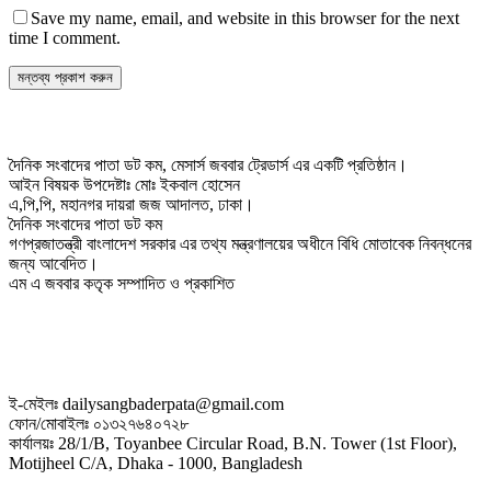
Save my name, email, and website in this browser for the next
time I comment.
দৈনিক সংবাদের পাতা ডট কম, মেসার্স জববার ট্রেডার্স এর একটি প্রতিষ্ঠান।
আইন বিষয়ক উপদেষ্টাঃ মোঃ ইকবাল হোসেন
এ,পি,পি, মহানগর দায়রা জজ আদালত, ঢাকা।
দৈনিক সংবাদের পাতা ডট কম
গণপ্রজাতন্ত্রী বাংলাদেশ সরকার এর তথ্য মন্ত্রণালয়ের অধীনে বিধি মোতাবেক নিবন্ধনের
জন্য আবেদিত।
এম এ জববার কতৃক সম্পাদিত ও প্রকাশিত
ই-মেইলঃ dailysangbaderpata@gmail.com
ফোন/মোবাইলঃ ০১৩২৭৬৪০৭২৮
কার্যালয়ঃ 28/1/B, Toyanbee Circular Road, B.N. Tower (1st Floor),
Motijheel C/A, Dhaka - 1000, Bangladesh