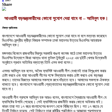
Share
আওয়ামী যড়যন্ত্রকারীদের কোনো সুযোগ দেয়া যাবে না – আমিনুল হক।
নিজস্ব প্রতিবেদক:
বাংলাদেশে আওয়ামী যড়যন্ত্রকারীদের কোনো সুযোগ দেয়া যাবে না বলে মন্তব্য করেছেন
বিএনপির কেন্দ্রীয় ক্রীড়া বিষয়ক সম্পাদক ঢাকা মহানগর উত্তর বিএনপির আহবায়ক
আমিনুল হক।
মঙ্গলবার বিকেলে রাজধানীর মিরপুর সরকারি বাঙলা কলেজ মাঠে ঢাকা মহানগর উত্তর
বিএনপির উদ্যোগে জিয়া আন্তঃ থানা ফুটবল টুর্নামেন্ট ২০২৫ এর দুইটি খেলার উদ্বোধনী
অনুষ্ঠানে প্রধান অতিথির বক্তব্যে তিনি এসব কথা বলেন।
এসময় আমিনুল হক বলেন, অবৈধ ফ্যাসিষ্ট আওয়ামী লীগ যেখানেই তারা বিশৃঙ্খলা করার
চেষ্টা করবে এবং যারা আওয়ামী লীগের পক্ষে মিথ্যাচার করার চেষ্টা করবে এবং ষড়যন্ত্র
করবে। তাদের বিরুদ্ধে আমাদের সকলকে রুখে দাঁড়াতে হবে। আমাদের সকলকে ঐকবদ্ধ
থাকতে হবে। বাংলাদেশে আওয়ামী প্রেত্নাতাদের ষড়যন্ত্রকারীদেরকে কোনো সুযোগ দেয়া
যাবে না।
আওয়ামী লীগ প্রসঙ্গে আমিনুল হক আরও বলেন, বাংলাদেশে স্বৈরাচার আওয়ামী লীগ যে
ফ্যাসিষ্টের উপাধি পেয়েছে। সেই ফ্যাসিষ্টদের রাজনীতি করার কোনো অধিকার নাই।
কারন তারা গত ১৭ বছর বাংলাদেশের জনগণ থেকে বিচ্ছিন্ন ছিল। গত ১৭ বছরে যে
তিনটি নির্বাচন হয়েছে, সেই নির্বাচনে তারা রাষ্ট্রীয় প্রতিষ্ঠান ও আজ্ঞাবহ প্রশাসনকে