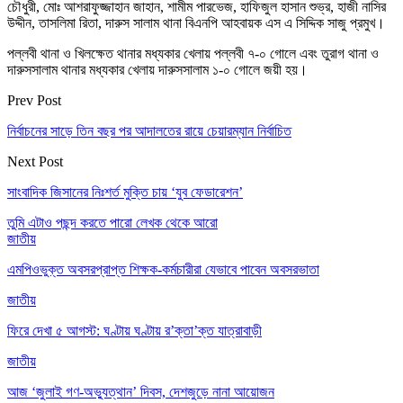
চৌধুরী, মোঃ আশরাফুজ্জাহান জাহান, শামীম পারভেজ, হাফিজুল হাসান শুভ্র, হাজী নাসির
উদ্দীন, তাসলিমা রিতা, দারুস সালাম থানা বিএনপি আহবায়ক এস এ সিদ্দিক সাজু প্রমুখ।
পল্লবী থানা ও খিলক্ষেত থানার মধ্যকার খেলায় পল্লবী ৭-০ গোলে এবং তুরাগ থানা ও
দারুসসালাম থানার মধ্যকার খেলায় দারুসসালাম ১-০ গোলে জয়ী হয়।
Prev Post
নির্বাচনের সাড়ে তিন বছর পর আদালতের রায়ে চেয়ারম্যান নির্বাচিত
Next Post
সাংবাদিক জিসানের নিঃশর্ত মুক্তি চায় ‘যুব ফেডারেশন’
তুমি এটাও পছন্দ করতে পারো
লেখক থেকে আরো
জাতীয়
এমপিওভুক্ত অবসরপ্রাপ্ত শিক্ষক-কর্মচারীরা যেভাবে পাবেন অবসরভাতা
জাতীয়
ফিরে দেখা ৫ আগস্ট: ঘণ্টায় ঘণ্টায় র’ক্তা’ক্ত যাত্রাবাড়ী
জাতীয়
আজ ‘জুলাই গণ-অভ্যুত্থান’ দিবস, দেশজুড়ে নানা আয়োজন