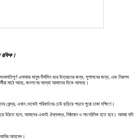
মদ রফিক।
বসতিপূর্ণ এলাকায় মানুষ দীর্ঘদিন ধরে উন্নয়নের জন্য, সুশাসনের জন্য, এবং নিরাপদ
, কর্মীরা মাঠে আছে, জনগণের আস্থা আমাদের দিকে আসছে।
কেন্দ্র, এখান থেকেই পরিবর্তনের ঢেউ ছড়িয়ে পড়বে পুরো ঢাকা দক্ষিণে।
 হয়ে উঠতে হলে, আমাদের এখনই ঐক্যবদ্ধ, নিষ্ঠাবান ও সাংগঠনিক হতে হবে। আমরা যদি
ন ও আবির আহমেদ।