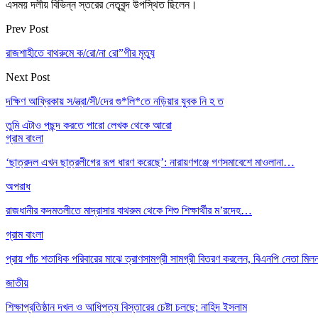
এসময় দলীয় বিভিন্ন স্তরের নেতৃবৃন্দ উপস্থিত ছিলেন।
Prev Post
রাজশাহীতে বাথরুমে ক/রো/না রো”গীর মৃত্যু
Next Post
দক্ষিণ আফ্রিকায় স/ন্ত্রা/সী/দের গু*লি*তে নড়িয়ার যুবক নি হ ত
তুমি এটাও পছন্দ করতে পারো
লেখক থেকে আরো
গ্রাম বাংলা
‘ছাত্রদল এখন ছাত্রলীগের রূপ ধারণ করেছে’: নারায়ণগঞ্জে গণসমাবেশে মাওলানা…
অপরাধ
রাজধানীর কদমতলীতে মাদ্রাসার বাথরুম থেকে শিশু শিক্ষার্থীর ম’রদেহ…
গ্রাম বাংলা
প্রায় পাঁচ শতাধিক পরিবারের মাঝে ত্রাণসামগ্রী সামগ্রী বিতরণ করলেন, বিএনপি নেতা ম
জাতীয়
শিক্ষাপ্রতিষ্ঠান দখল ও আধিপত্য বিস্তারের চেষ্টা চলছে: নাহিদ ইসলাম