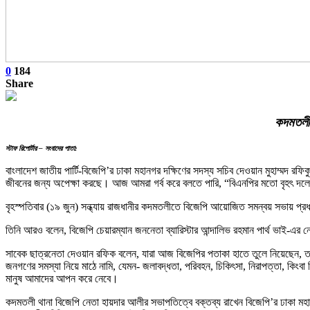
0
184
Share
কদমতলী 
স্টাফ রিপোর্টার – সংবাদের পাতা:
বাংলাদেশ জাতীয় পার্টি-বিজেপি’র ঢাকা মহানগর দক্ষিণের সদস্য সচিব দেওয়ান মুহাম্মদ রফি
জীবনের জন্য অপেক্ষা করছে। আজ আমরা গর্ব করে বলতে পারি, “বিএনপির মতো বৃহৎ দলের
বৃহস্পতিবার (১৯ জুন) সন্ধ্যায় রাজধানীর কদমতলীতে বিজেপি আয়োজিত সমন্বয় সভায় প্
তিনি আরও বলেন, বিজেপি চেয়ারম্যান জননেতা ব্যারিস্টার আন্দালিভ রহমান পার্থ ভাই-এর
সাবেক ছাত্রনেতা দেওয়ান রফিক বলেন, যারা আজ বিজেপির পতাকা হাতে তুলে নিয়েছেন, ত
জনগণের সমস্যা নিয়ে মাঠে নামি, যেমন- জলাবদ্ধতা, পরিবহন, চিকিৎসা, নিরাপত্তা, কিংব
মানুষ আমাদের আপন করে নেবে।
কদমতলী থানা বিজেপি নেতা হায়দার আলীর সভাপতিত্বে বক্তব্য রাখেন বিজেপি’র ঢাকা মহা