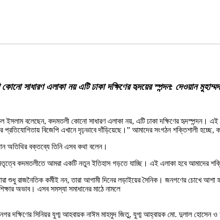
কোনো সাধারণ এলাকা নয় এটি ঢাকা দক্ষিণের হৃদয়ের স্পন্দন: দেওয়ান মুহাম্
কুল ইসলাম বলেছেন, কদমতলী কোনো সাধারণ এলাকা নয়, এটি ঢাকা দক্ষিণের হৃদস্পন্দন। এই ঘন
 প্রতিযোগিতায় বিজেপি এখানে দৃঢ়ভাবে দাঁড়িয়েছে।” আমাদের সংগঠন শক্তিশালী হচ্ছে
রধান অতিথির বক্তব্যে তিনি এসব কথা বলেন।
 নেতৃত্বে কদমতলীতে আমরা একটি নতুন ইতিহাস গড়তে যাচ্ছি। এই এলাকা হবে আমাদের শক্তির 
ারা শুধু রাজনৈতিক কর্মীই নন, তারা আগামী দিনের লড়াইয়ের সৈনিক। জনগণের চোখে আশা
া শিক্ষার অভাব। এসব সমস্যা সমাধানের মাঠে নামলে
নগর দক্ষিণের সিনিয়র যুগ্ম আহবায়ক নাঈম মাহমুদ জিতু, যুগ্ম আহ্বায়ক মো. দুলাল হোসে