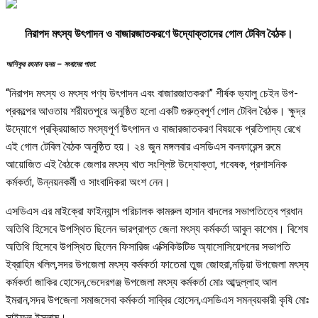
নিরাপদ মৎস্য উৎপাদন ও বাজারজাতকরণে উদ্যোক্তাদের গোল টেবিল বৈঠক।
আশিকুর রহমান হৃদয় – সংবাদের পাতা:
“নিরাপদ মৎস্য ও মৎস্য পণ্য উৎপাদন এবং বাজারজাতকরণ” শীর্ষক ভ্যালু চেইন উপ-
প্রকল্পের আওতায় শরীয়তপুরে অনুষ্ঠিত হলো একটি গুরুত্বপূর্ণ গোল টেবিল বৈঠক। ক্ষুদ্র
উদ্যোগে প্রক্রিয়াজাত মৎস্যপূর্ণ উৎপাদন ও বাজারজাতকরণ বিষয়কে প্রতিপাদ্য রেখে
এই গোল টেবিল বৈঠক অনুষ্ঠিত হয়। ২৪ জুন মঙ্গলবার এসডিএস কনফারেন্স রুমে
আয়োজিত এই বৈঠকে জেলার মৎস্য খাত সংশ্লিষ্ট উদ্যোক্তা, গবেষক, প্রশাসনিক
কর্মকর্তা, উন্নয়নকর্মী ও সাংবাদিকরা অংশ নেন।
এসডিএস এর মাইক্রো ফাইন্যান্স পরিচালক কামরুল হাসান বাদলের সভাপতিত্বে প্রধান
অতিথি হিসেবে উপস্থিত ছিলেন ভারপ্রাপ্ত জেলা মৎস্য কর্মকর্তা আবুল কাশেম। বিশেষ
অতিথি হিসেবে উপস্থিত ছিলেন ফিসারিজ এক্সিকিউটিভ অ্যাসোসিয়েশনের সভাপতি
ইব্রাহিম খলিল,সদর উপজেলা মৎস্য কর্মকর্তা ফাতেমা তুজ জোহরা,নড়িয়া উপজেলা মৎস্য
কর্মকর্তা জাকির হোসেন,ভেদেরগঞ্জ উপজেলা মৎস্য কর্মকর্তা মোঃ আব্দুল্লাহ আল
ইমরান,সদর উপজেলা সমাজসেবা কর্মকর্তা সাব্বির হোসেন,এসডিএস সমন্বয়কারী কৃষি মোঃ
সাইফুল ইসলাম।