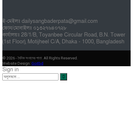
ই-মেইলঃ dailysangbaderpata@gmail.com
ফোন/মোবাইলঃ ০১৩২৭৬৪০৭২৮
কার্যালয়ঃ 28/1/B, Toyanbee Circular Road, B.N. Tower
(1st Floor), Motijheel C/A, Dhaka - 1000, Bangladesh
© 2026 - দৈনিক সংবাদের পাতা. All Rights Reserved.
Website Design:
Goitbd
Sign in