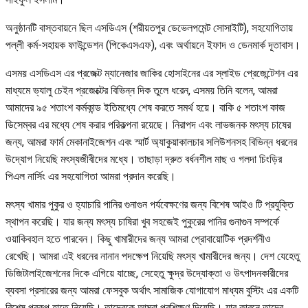
অনুষ্ঠানটি বাস্তবায়নে ছিল এসডিএস (শরীয়তপুর ডেভেলপমেন্ট সোসাইটি), সহযোগিতায়
পল্লী কর্ম-সহায়ক ফাউন্ডেশন (পিকেএসএফ), এবং অর্থায়নে ইফাদ ও ডেনমার্ক দূতাবাস।
এসময় এসডিএস এর প্রজেক্ট ম্যানেজার জাকির হোসাইনের এর স্লাইড প্রেজেন্টেশন এর
মাধ্যমে ভ্যালু চেইন প্রজেক্টের বিভিন্ন দিক তুলে ধরেন, এসময় তিনি বলেন, আমরা
আমাদের ৯৫ শতাংশ কর্মকান্ড ইতিমধ্যে শেষ করতে সমর্থ হয়ে। বাকি ৫ শতাংশ কাজ
ডিসেম্বর এর মধ্যে শেষ করার পরিকল্পনা রয়েছে। নিরাপদ এবং লাভজনক মৎস্য চাষের
জন্য, আমরা ফার্ম মেকানাইজেশন এবং স্মার্ট অ্যাকুয়াকালচার সলিউশনসহ বিভিন্ন ধরনের
উদ্যোগ নিয়েছি মৎস্যজীবীদের মধ্যে। তাছাড়া দ্রুত বর্ধনশীল মাছ ও গলদা চিংড়ির
পিএল নার্সিং এর সহযোগিতা আমরা প্রদান করেছি।
মৎস্য খামার পুকুর ও হ্যাচারি পানির গুনাগুন পর্যবেক্ষণের জন্য বিশেষ আইও টি প্রযুক্তি
স্থাপন করেছি। যার জন্য মৎস্য চাষিরা খুব সহজেই পুকুরের পানির গুনাগুন সম্পর্কে
ওয়াকিবহাল হতে পারবেন। কিছু খামারীদের জন্য আমরা প্রোবায়োটিক প্রদর্শনীও
রেখেছি। আমরা এই ধরনের নানান পদক্ষেপ নিয়েছি মৎস্য খামারীদের জন্য। দেশ যেহেতু
ডিজিটালাইজেশনের দিকে এগিয়ে যাচ্ছে, সেহেতু ক্ষুদ্র উদ্যোক্তা ও উৎপাদনকারীদের
ব্যবসা প্রসারের জন্য আমরা ফেসবুক অর্থাৎ সামাজিক যোগাযোগ মাধ্যম বুস্টিং এর একটি
বিশেষ প্রকল্প হাতে নিয়েছি। তাদেরকে আমরা প্রশিক্ষণ দিয়েছি। যার কারনে তাদের