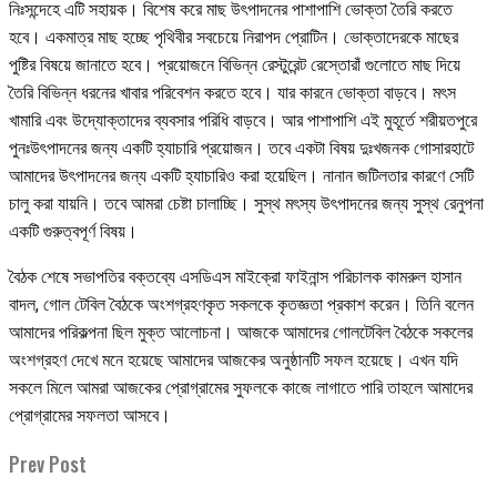
নিঃসন্দেহে এটি সহায়ক। বিশেষ করে মাছ উৎপাদনের পাশাপাশি ভোক্তা তৈরি করতে
হবে। একমাত্র মাছ হচ্ছে পৃথিবীর সবচেয়ে নিরাপদ প্রোটিন। ভোক্তাদেরকে মাছের
পুষ্টির বিষয়ে জানাতে হবে। প্রয়োজনে বিভিন্ন রেস্টুরেন্ট রেস্তোরাঁ গুলোতে মাছ দিয়ে
তৈরি বিভিন্ন ধরনের খাবার পরিবেশন করতে হবে। যার কারনে ভোক্তা বাড়বে। মৎস
খামারি এবং উদ্যোক্তাদের ব্যবসার পরিধি বাড়বে। আর পাশাপাশি এই মুহূর্তে শরীয়তপুরে
পুনঃউৎপাদনের জন্য একটি হ্যাচারি প্রয়োজন। তবে একটা বিষয় দুঃখজনক গোসারহাটে
আমাদের উৎপাদনের জন্য একটি হ্যাচারিও করা হয়েছিল। নানান জটিলতার কারণে সেটি
চালু করা যায়নি। তবে আমরা চেষ্টা চালাচ্ছি। সুস্থ মৎস্য উৎপাদনের জন্য সুস্থ রেনুপনা
একটি গুরুত্বপূর্ণ বিষয়।
বৈঠক শেষে সভাপতির বক্তব্যে এসডিএস মাইক্রো ফাইনান্স পরিচালক কামরুল হাসান
বাদল, গোল টেবিল বৈঠকে অংশগ্রহণকৃত সকলকে কৃতজ্ঞতা প্রকাশ করেন। তিনি বলেন
আমাদের পরিকল্পনা ছিল মুক্ত আলোচনা। আজকে আমাদের গোলটেবিল বৈঠকে সকলের
অংশগ্রহণ দেখে মনে হয়েছে আমাদের আজকের অনুষ্ঠানটি সফল হয়েছে। এখন যদি
সকলে মিলে আমরা আজকের প্রোগ্রামের সুফলকে কাজে লাগাতে পারি তাহলে আমাদের
প্রোগ্রামের সফলতা আসবে।
Prev Post