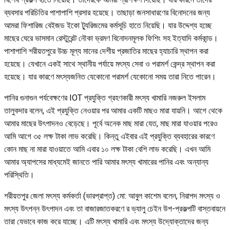
ব্যবসার পরিচিতির পাশাপাশি প্রসার হয়েছে। তাছাড়া জনসাধারণের বিনোদনের জন্য
আমরা ফিশারিজ বেইজড ইকো ট্যুরিজমের কর্মসূচি হাতে নিয়েছি। যার উদ্দেশ্য হচ্ছে
মাছের ঘেরে ভাসমান রেস্টুরেন্ট নৌকা ভ্রমণ বিনোদনমূলক ফিশিং সহ ইত্যাদি কর্মকান্ড।
পাশাপাশি শরীয়তপুরে উচ্চ মূল্য মানের দেশীয় প্রজাতির মাছের হ্যাচারি স্থাপন করা
হয়েছে। যেখানে একই সাথে স্থানীয় পর্যায়ে মৎস্য সেবা ও পরামর্শ কেন্দ্র স্থাপন করা
হয়েছে। যার কারণে মৎস্যজনিত যেকোনো পরামর্শ যেকোনো সময় তারা নিতে পারেন।
পানির গুনাগুন পর্যবেক্ষণের IOT প্রযুক্তি গ্রহণকারী মৎস্য খামারি নজরুল ইসলাম
তালুকদার বলেন, এই প্রযুক্তি নেওয়ার পর আমার একটি মাছও মারা যায়নি। আগে থেকে
আমার মাছের উৎপাদনও বেড়েছে। পূর্বে অনেক মাছ মারা যেত, মাছ মারা যাওয়ার পরেও
আমি আগে ৩৫ লক্ষ টাকা লাভ করেছি। কিন্তু এইবার এই প্রযুক্তি ব্যবহারের কারণে
কোন মাছ না মারা যাওয়াতে আমি এবার ১০ লক্ষ টাকা বেশি লাভ করেছি। এখন আমি
আমার অ্যাপসের মাধ্যমেই জানতে পারি আমার মৎস্য খামারের পানির এবং অন্যান্য
পরিস্থিতি।
শরীয়তপুর জেলা মৎস্য কর্মকর্তা (ভারপ্রাপ্ত) মো: আবুল কাশেম বলেন, নিরাপদ মৎস্য ও
মৎস্য উৎপন্ন উৎপাদন এবং তা বাজারজাতকরণে র ভ্যালু চেইন উপ-প্রকল্পটি বাস্তবায়নে
তারা যেভাবে কাজ করে যাচ্ছে। এটি মৎস্য খামারি এবং মৎস্য উদ্যোক্তাদের জন্য