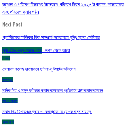
ভূগোল ও পরিবেশ বিভাগের উদ্যোগে পরিবেশ দিবস ২০২৫ উপলক্ষে শোভাযাত্রা
এবং পরিবেশ ক্লাব গঠন
Next Post
প্লাস্টিকের ক্ষতিকর দিক সম্পর্কে সচেতনতা বৃদ্ধি মুলক সেমিনার
তুমি এটাও পছন্দ করতে পারো
লেখক থেকে আরো
অপরাধ
তোলারাম কলেজ ছাত্রাবাসে হা’মলা-লু’টপাটের অভিযোগ
গণমাধ্যম
মানিক মিয়া ও মামুন ফকিরের সংবাদ সম্মেলনের প্রতিবাদে পাল্টা সংবাদ সম্মেলন
কৃষি ও প্রকৃতি
নারায়ণগঞ্জ শিল্প অঞ্চল বৃক্ষরোপণ কর্মসূচিতে- অধ্যাপক মামুন মাহামুদ
গ্রাম বাংলা