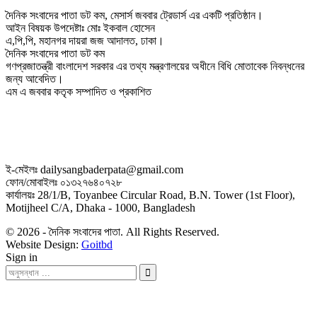
দৈনিক সংবাদের পাতা ডট কম, মেসার্স জববার ট্রেডার্স এর একটি প্রতিষ্ঠান।
আইন বিষয়ক উপদেষ্টাঃ মোঃ ইকবাল হোসেন
এ,পি,পি, মহানগর দায়রা জজ আদালত, ঢাকা।
দৈনিক সংবাদের পাতা ডট কম
গণপ্রজাতন্ত্রী বাংলাদেশ সরকার এর তথ্য মন্ত্রণালয়ের অধীনে বিধি মোতাবেক নিবন্ধনের
জন্য আবেদিত।
এম এ জববার কতৃক সম্পাদিত ও প্রকাশিত
ই-মেইলঃ dailysangbaderpata@gmail.com
ফোন/মোবাইলঃ ০১৩২৭৬৪০৭২৮
কার্যালয়ঃ 28/1/B, Toyanbee Circular Road, B.N. Tower (1st Floor),
Motijheel C/A, Dhaka - 1000, Bangladesh
© 2026 - দৈনিক সংবাদের পাতা. All Rights Reserved.
Website Design:
Goitbd
Sign in