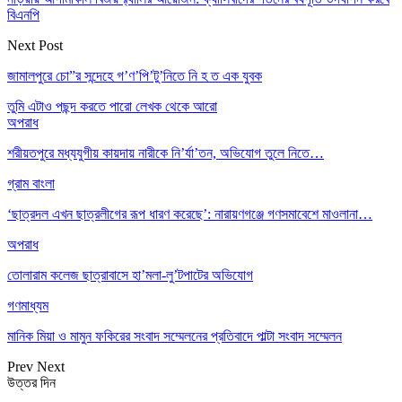
বিএনপি
Next Post
জামালপুরে চো”র সন্দেহে গ’ণ’পি’টু’নিতে নি হ ত এক যুবক
তুমি এটাও পছন্দ করতে পারো
লেখক থেকে আরো
অপরাধ
শরীয়তপুরে মধ্যযুগীয় কায়দায় নারীকে নি’র্যা’তন, অভিযোগ তুলে নিতে…
গ্রাম বাংলা
‘ছাত্রদল এখন ছাত্রলীগের রূপ ধারণ করেছে’: নারায়ণগঞ্জে গণসমাবেশে মাওলানা…
অপরাধ
তোলারাম কলেজ ছাত্রাবাসে হা’মলা-লু’টপাটের অভিযোগ
গণমাধ্যম
মানিক মিয়া ও মামুন ফকিরের সংবাদ সম্মেলনের প্রতিবাদে পাল্টা সংবাদ সম্মেলন
Prev
Next
উত্তর দিন