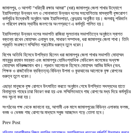
জামালপুর, ৩ আগস্ট “ধরিত্রী রক্ষায় আমরা” (ধরা) জামালপুর জেলা শাখার উদ্যোগে
ইয়াসিনপাড়া উন্নয়ন দল ও সোনাকাতা উন্নয়ন দলের সহযোগিতায় মাসব্যাপী বৃক্ষরোপণ
কর্মসূচির উদ্বোধনী অনুষ্ঠান আজ ইয়াসিনপাড়া, কেন্দুয়ায় অনুষ্ঠিত হয়। জলবায়ু পরিবর্তন
ও পরিবেশ রক্ষায় স্থানীয় জনগণের অংশগ্রহণে এ কর্মসূচি পালিত হয়।
ইয়াসিনপাড়া উন্নয়ন দলের সভাপতি রাজিয়া সুলতানার সভাপতিত্বে অনুষ্ঠানে স্বাগত
বক্তব্য রাখেন মোহাম্মদ এনামুল হক, সাধারণ সম্পাদক, ধরা জামালপুর জেলা শাখা। তিনি
প্রকৃতি সংরক্ষণে সম্মিলিত প্রচেষ্টার গুরুত্ব তুলে ধরেন।
বিশেষ অতিথি হিসেবে উপস্থিত ছিলেন ধরা জামালপুর জেলা শাখার সভাপতি মোহাম্মদ
মাহবুবুর রহমান মহব্বত এবং জামালপুর হোমিওপ্যাথিক মেডিকেল কলেজের অধ্যক্ষ
মোহাম্মদ মনিরুজ্জামান খান। প্রধান আলোচক হিসেবে মোহাম্মদ আমির উদ্দিন (অব.
শিক্ষক ও রাজনৈতিক ব্যক্তিত্ব) বিভিন্ন উপমা ও কুরআনের আলোকে বৃক্ষ রোপনের
গুরুত্ব তুলে ধরেন।
এছাড়া মানুষকে বৃক্ষ রোপনে উৎসাহিত করতে অনুষ্ঠান শেষে উপস্থিত সদস্যদের হাতে
বিনামূল্যে গাছের চারা বিতরণ করা হয় এবং সম্মিলিতভাবে গাছ রোপণের মধ্য দিয়ে কর্মসূচির
শুভ সূচনা করা হয়।
সংগঠনের পক্ষ থেকে জানানো হয়, আগামী এক মাসে জামালপুরের বিভিন্ন এলাকায় ফলজ,
বনজ ও ভেষজ গাছ রোপণের মাধ্যমে সবুজ আচ্ছাদন গড়ে তোলা হবে।
Prev Post
নড়িয়ায় আগামীকাল বিজয় র‌্যালির আয়োজন: ফ্যাসিবাদের পতনের বর্ষপূর্তি উদযাপন করবে