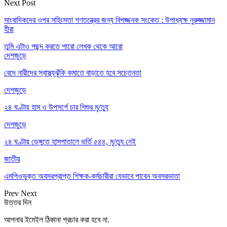
Next Post
সাংবাদিকদের ওপর সহিংসতা গণতন্ত্রের জন্য বিপজ্জনক সংকেত : উপাধ্যক্ষ নুরুজ্জামান
হীরা
তুমি এটাও পছন্দ করতে পারো
লেখক থেকে আরো
দেশজুড়ে
বেদে নারীদের স্বাস্থ্যঝুঁকি কমাতে বাড়াতে হবে সচেতনতা
দেশজুড়ে
২৪ ঘণ্টায় হাম ও উপসর্গে চার শিশুর মৃ/ত্যু
দেশজুড়ে
২৪ ঘণ্টায় ডেঙ্গুতে হাসপাতালে ভর্তি ৫৪৪, মৃ/ত্যু নেই
জাতীয়
এমপিওভুক্ত অবসরপ্রাপ্ত শিক্ষক-কর্মচারীরা যেভাবে পাবেন অবসরভাতা
Prev
Next
উত্তর দিন
আপনার ইমেইল ঠিকানা প্রচার করা হবে না.