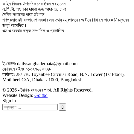
আইন বিষয়ক উপদেষ্টাঃ মোঃ ইকবাল হোসেন
এ,পি,পি, মহানগর দায়রা জজ আদালত, ঢাকা।
দৈনিক সংবাদের পাতা ডট কম
গণপ্রজাতন্ত্রী বাংলাদেশ সরকার এর তথ্য মন্ত্রণালয়ের অধীনে বিধি মোতাবেক নিবন্ধনের
জন্য আবেদিত।
এম এ জববার কতৃক সম্পাদিত ও প্রকাশিত
ই-মেইলঃ dailysangbaderpata@gmail.com
ফোন/মোবাইলঃ ০১৩২৭৬৪০৭২৮
কার্যালয়ঃ 28/1/B, Toyanbee Circular Road, B.N. Tower (1st Floor),
Motijheel C/A, Dhaka - 1000, Bangladesh
© 2026 - দৈনিক সংবাদের পাতা. All Rights Reserved.
Website Design:
Goitbd
Sign in