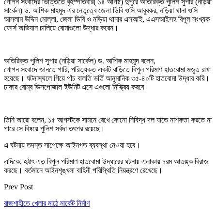
গোপন সংবাদের ভিত্তিতে বৃহস্পতিবার( ১৪ আগষ্ট) দুপুরে অতিরিক্ত পুলিশ সুপার (নড়িয়া
সার্কেল) ড. আশিক মাহমুদ এর নেতৃত্বে জেলা ডিবি ওসি আবুবকর, নড়িয়া থানা ওসি
আসলাম উদ্দিন মোল্লা, জেলা ডিবি ও নড়িয়া থানার এসআই, এএসআইসহ বিপুল সংখ্যক
ফোর্স অভিযান চালিয়ে বোমাগুলো উদ্ধার করেন।
অতিরিক্ত পুলিশ সুপার (নড়িয়া সার্কেল) ড. আশিক মাহমুদ বলেন,
গোপন সংবাদে জানতে পারি, পরিত্যক্ত একটি বাড়িতে বিপুল পরিমাণ হাতবোমা মজুত রাখা
হয়েছে। ঘটনাস্থলে গিয়ে পাঁচ বালতি ভর্তি আনুমানিক ৩৫-৪০টি হাতবোমা উদ্ধার করি।
ঢাকার বোম্ব ডিসপোজাল ইউনিট এসে এগুলো নিস্ক্রিয় করবে।
তিনি আরো বলেন, ১৫ আগস্টকে সামনে রেখে কোনো নিষিদ্ধ দল যাতে নাশকতা করতে না
পারে সে বিষয়ে পুলিশ সর্বদা তৎপর রয়েছে।
এ ঘটনায় তদন্ত সাপেক্ষে আইনগত ব্যবস্থা নেওয়া হবে।
এদিকে, হঠাৎ এত বিপুল পরিমাণ হাতবোমা উদ্ধারের ঘটনায় এলাকায় চরম আতঙ্ক বিরাজ
করছে। বর্তমানে আইনশৃঙ্খলা বাহিনী পরিস্থিতি নিয়ন্ত্রণে রেখেছে।
Prev Post
রাজশাহীতে খেলার মাঠে মার্কেট নির্মাণ