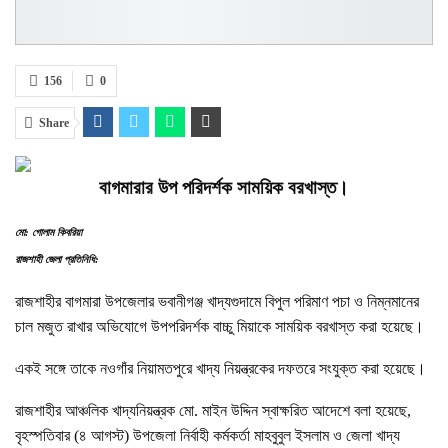
156
0
Share
বাগমারার উপ পরিদর্শক সাময়িক বরখাস্ত।
মো: গোলাম কিবরিয়া
রাজশাহী জেলা প্রতিনিধি:
রাজশাহীর বাগমারা উপজেলার ভবানীগঞ্জ খাদ্যগুদামে বিপুল পরিমাণ পচা ও নিম্নমানের
চাল মজুত রাখার অভিযোগে উপপরিদর্শক বাচ্চু মিয়াকে সাময়িক বরখাস্ত করা হয়েছে।
একই সঙ্গে তাকে নওগাঁর নিয়ামতপুরে খাদ্য নিয়ন্ত্রকের দফতরে সংযুক্ত করা হয়েছে।
রাজশাহীর আঞ্চলিক খাদ্যনিয়ন্ত্রক মো. মাইন উদ্দিন স্বাক্ষরিত আদেশে বলা হয়েছে,
বৃহস্পতিবার (৪ আগস্ট) উপজেলা নির্বাহী কর্মকর্তা মাহবুবুল ইসলাম ও জেলা খাদ্য