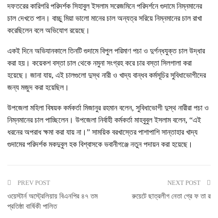
দফতরের কারিগরি পরিদর্শক সিহাবুল ইসলাম সরেজমিনে পরিদর্শনে গুদামে নিম্নমানের
চাল দেখতে পান। বাচ্চু মিয়া ভালো মানের চাল অন্যত্র সরিয়ে নিম্নমানের চাল রাখা
করেছিলেন বলে অভিযোগ রয়েছে।
একই দিনে অভিযানকালে তিনটি গুদামে বিপুল পরিমাণ পচা ও দুর্গন্ধযুক্ত চাল উদ্ধার
করা হয়। কয়েকশ বস্তা চাল থেকে নমুনা সংগ্রহ করে চার বস্তা সিলগালা করা
হয়েছে। জানা যায়, এই চালগুলো দুস্থ নারী ও খাদ্য বান্ধব কর্মসূচির সুবিধাভোগীদের
জন্য মজুদ করা হয়েছিল।
উপজেলা মহিলা বিষয়ক কর্মকর্তা মিজানুর রহমান বলেন, সুবিধাভোগী দুস্থ নারীরা পচা ও
নিম্নমানের চাল পাচ্ছিলেন। উপজেলা নির্বাহী কর্মকর্তা মাহবুবুল ইসলাম বলেন, “এই
ধরনের অপরাধ ক্ষমা করা যায় না।” সাময়িক বরখাস্তের পাশাপাশি সান্তাহার খাদ্য
গুদামের পরিদর্শক মকদুবুল হক বিশ্বাসকে ভবানীগঞ্জে নতুন পদায়ন করা হয়েছে।
PREV POST
NEXT POST
ওয়েস্টার্ন অস্ট্রেলিয়ায় বিএনপির ৪৭ তম
রুয়েটে ছাত্রলীগ নেতা গ্রে ফ তা র
প্রতিষ্ঠা বার্ষিকী পালিত