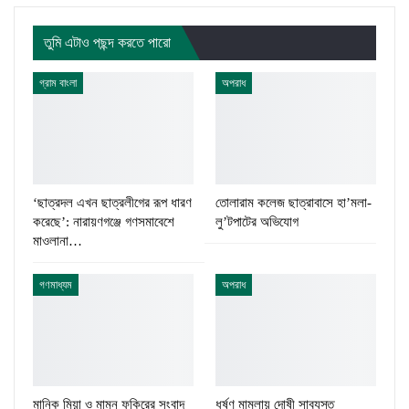
তুমি এটাও পছন্দ করতে পারো
গ্রাম বাংলা
অপরাধ
‘ছাত্রদল এখন ছাত্রলীগের রূপ ধারণ
তোলারাম কলেজ ছাত্রাবাসে হা’মলা-
করেছে’: নারায়ণগঞ্জে গণসমাবেশে
লু’টপাটের অভিযোগ
মাওলানা…
গণমাধ্যম
অপরাধ
মানিক মিয়া ও মামুন ফকিরের সংবাদ
ধর্ষণ মামলায় দোষী সাব্যস্ত