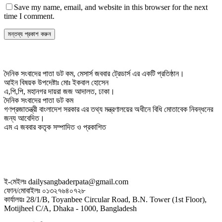
Save my name, email, and website in this browser for the next
time I comment.
দৈনিক সংবাদের পাতা ডট কম, মেসার্স জববার ট্রেডার্স এর একটি প্রতিষ্ঠান।
আইন বিষয়ক উপদেষ্টাঃ মোঃ ইকবাল হোসেন
এ,পি,পি, মহানগর দায়রা জজ আদালত, ঢাকা।
দৈনিক সংবাদের পাতা ডট কম
গণপ্রজাতন্ত্রী বাংলাদেশ সরকার এর তথ্য মন্ত্রণালয়ের অধীনে বিধি মোতাবেক নিবন্ধনের
জন্য আবেদিত।
এম এ জববার কতৃক সম্পাদিত ও প্রকাশিত
ই-মেইলঃ dailysangbaderpata@gmail.com
ফোন/মোবাইলঃ ০১৩২৭৬৪০৭২৮
কার্যালয়ঃ 28/1/B, Toyanbee Circular Road, B.N. Tower (1st Floor),
Motijheel C/A, Dhaka - 1000, Bangladesh