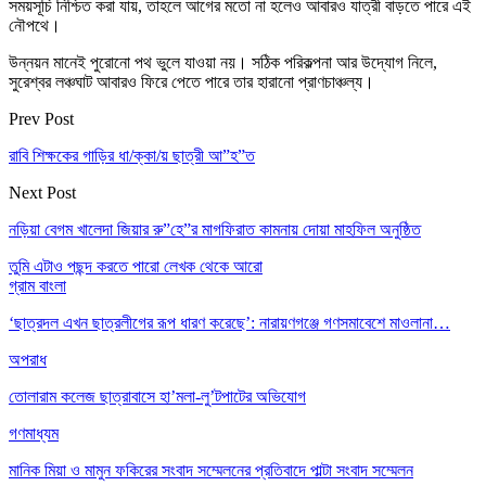
সময়সূচি নিশ্চিত করা যায়, তাহলে আগের মতো না হলেও আবারও যাত্রী বাড়তে পারে এই
নৌপথে।
উন্নয়ন মানেই পুরোনো পথ ভুলে যাওয়া নয়। সঠিক পরিকল্পনা আর উদ্যোগ নিলে,
সুরেশ্বর লঞ্চঘাট আবারও ফিরে পেতে পারে তার হারানো প্রাণচাঞ্চল্য।
Prev Post
রাবি শিক্ষকের গাড়ির ধা/ক্কা/য় ছাত্রী আ”হ”ত
Next Post
নড়িয়া বেগম খালেদা জিয়ার রু”হে”র মাগফিরাত কামনায় দোয়া মাহফিল অনুষ্ঠিত
তুমি এটাও পছন্দ করতে পারো
লেখক থেকে আরো
গ্রাম বাংলা
‘ছাত্রদল এখন ছাত্রলীগের রূপ ধারণ করেছে’: নারায়ণগঞ্জে গণসমাবেশে মাওলানা…
অপরাধ
তোলারাম কলেজ ছাত্রাবাসে হা’মলা-লু’টপাটের অভিযোগ
গণমাধ্যম
মানিক মিয়া ও মামুন ফকিরের সংবাদ সম্মেলনের প্রতিবাদে পাল্টা সংবাদ সম্মেলন