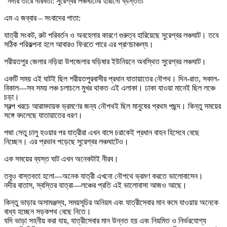
“নদীর তীরে নীরবতা: সুরেশ্বর লঞ্চঘাটের হারানো ব্যস্ততা”
এম এ জব্বার – সংবাদের পাতা:
যাত্রী সংকট, রুট পরিবর্তন ও অবহেলার কারণে গুরুত্ব হারিয়েছে সুরেশ্বর লঞ্চঘাট। তবে
সঠিক পরিকল্পনা হলে আবারও ফিরতে পারে এর প্রাণচাঞ্চল্য।
শরীয়তপুর জেলার নড়িয়া উপজেলার ঘড়িষার ইউনিয়নে অবস্থিত সুরেশ্বর লঞ্চঘাট।
একটি সময় এই ঘাটই ছিল শরীয়তপুরবাসীর প্রধান যাতায়াতের নৌপথ। দিন-রাত, সকাল-
বিকাল—সব সময় লঞ্চ চলাচলে মুখর থাকত এই এলাকা। ঢাকা যাওয়া মানেই ছিল লঞ্চে
চড়া।
স্বল্প খরচে আরামদায়ক ভ্রমণের জন্য নৌপথই ছিল মানুষের প্রথম পছন্দ। কিন্তু সময়ের
সঙ্গে বদলেছে যাতায়াতের ধরণ।
পদ্মা সেতু চালু হওয়ার পর যাত্রীরা এখন বাসে চরাকেই প্রধান বাহন হিসেবে বেছে
নিচ্ছেন। এর প্রভাব পড়েছে সুরেশ্বর লঞ্চঘাটেও।
এক সময়ের ব্যস্ত ঘাট এখন অনেকটাই নীরব।
তবুও বাস্তবতা হলো—অনেক যাত্রী এখনো নৌপথে ভ্রমণ করতে ভালোবাসেন।
নদীর বাতাস, স্বস্তির যাত্রা—লঞ্চের প্রতি এই ভালোবাসা আজও আছে।
কিন্তু ভাড়ার অসামঞ্জস্য, সময়সূচির অনিয়ম এবং যাত্রীসেবার মান কমে যাওয়ায় অনেকে
বাধ্য হচ্ছেন সড়কপথ বেছে নিতে।
যদি ভাড়া সহনীয় করা যায়, যাত্রীসেবার মান উন্নত হয় এবং নিয়মিত ও নির্ভরযোগ্য