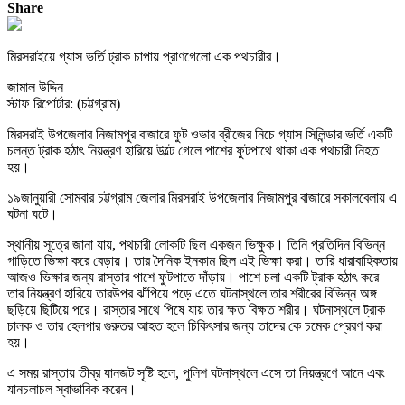
Share
মিরসরাইয়ে গ্যাস ভর্তি ট্রাক চাপায় প্রাণগেলো এক পথচারীর।
জামাল উদ্দিন
স্টাফ রিপোর্টার: (চট্টগ্রাম)
মিরসরাই উপজেলার নিজামপুর বাজারে ফুট ওভার ব্রীজের নিচে গ্যাস সিলিন্ডার ভর্তি একটি
চলন্ত ট্রাক হঠাৎ নিয়ন্ত্রণ হারিয়ে উল্টে গেলে পাশের ফুটপাথে থাকা এক পথচারী নিহত
হয়।
১৯জানুয়ারী সোমবার চট্টগ্রাম জেলার মিরসরাই উপজেলার নিজামপুর বাজারে সকালবেলায় এ
ঘটনা ঘটে।
স্থানীয় সূত্রে জানা যায়, পথচারী লোকটি ছিল একজন ভিক্ষুক। তিনি প্রতিদিন বিভিন্ন
গাড়িতে ভিক্ষা করে বেড়ায়। তার দৈনিক ইনকাম ছিল এই ভিক্ষা করা। তারি ধারাবাহিকতায়
আজও ভিক্ষার জন্য রাস্তার পাশে ফুটপাতে দাঁড়ায়। পাশে চলা একটি ট্রাক হঠাৎ করে
তার নিয়ন্ত্রণ হারিয়ে তারউপর ঝাঁপিয়ে পড়ে এতে ঘটনাস্থলে তার শরীরের বিভিন্ন অঙ্গ
ছড়িয়ে ছিটিয়ে পরে। রাস্তার সাথে পিষে যায় তার ক্ষত বিক্ষত শরীর। ঘটনাস্থলে ট্রাক
চালক ও তার হেলপার গুরুতর আহত হলে চিকিৎসার জন্য তাদের কে চমেক প্রেরণ করা
হয়।
এ সময় রাস্তায় তীব্র যানজট সৃষ্টি হলে, পুলিশ ঘটনাস্থলে এসে তা নিয়ন্ত্রণে আনে এবং
যানচলাচল স্বাভাবিক করেন।