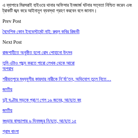
এ ব্যাপারে মিরসরাই হাইওয়ে থানার অফিসার ইনজার্জ ঘটনার সত্যতা নিশ্চিত করেন এবং
ট্রাকটি জব্দ করে আইনানুগ ব্যবস্থা গ্রহণ করবেন বলে জানান।
Prev Post
বৈদেশিক কোন ইনভেস্টমেন্ট নাই: রুহুল কবির রিজভী
Next Post
রাজশাহীতে অনুষ্ঠিত হলো রোদ পোহানো উৎসব
তুমি এটাও পছন্দ করতে পারো
লেখক থেকে আরো
অপরাধ
শরীয়তপুরে মধ্যযুগীয় কায়দায় নারীকে নি’র্যা’তন, অভিযোগ তুলে নিতে…
জাতীয়
দুই ঘণ্টায় সড়কে প্রা/ণ গেল ১৬ জনের, আ/হ/ত বহু
জাতীয়
বগুড়ায় বাসচাপায় ৬ দিনমজুর নি/হ/ত, আ/হ/ত ১৫
গ্রাম বাংলা