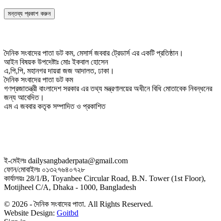
দৈনিক সংবাদের পাতা ডট কম, মেসার্স জববার ট্রেডার্স এর একটি প্রতিষ্ঠান।
আইন বিষয়ক উপদেষ্টাঃ মোঃ ইকবাল হোসেন
এ,পি,পি, মহানগর দায়রা জজ আদালত, ঢাকা।
দৈনিক সংবাদের পাতা ডট কম
গণপ্রজাতন্ত্রী বাংলাদেশ সরকার এর তথ্য মন্ত্রণালয়ের অধীনে বিধি মোতাবেক নিবন্ধনের
জন্য আবেদিত।
এম এ জববার কতৃক সম্পাদিত ও প্রকাশিত
ই-মেইলঃ dailysangbaderpata@gmail.com
ফোন/মোবাইলঃ ০১৩২৭৬৪০৭২৮
কার্যালয়ঃ 28/1/B, Toyanbee Circular Road, B.N. Tower (1st Floor),
Motijheel C/A, Dhaka - 1000, Bangladesh
© 2026 - দৈনিক সংবাদের পাতা. All Rights Reserved.
Website Design:
Goitbd