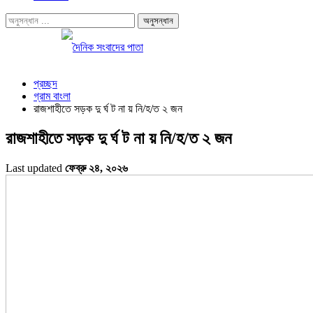
প্রচ্ছদ
গ্রাম বাংলা
রাজশাহীতে সড়ক দু র্ঘ ট না য় নি/হ/ত ২ জন
রাজশাহীতে সড়ক দু র্ঘ ট না য় নি/হ/ত ২ জন
Last updated
ফেব্রু ২৪, ২০২৬