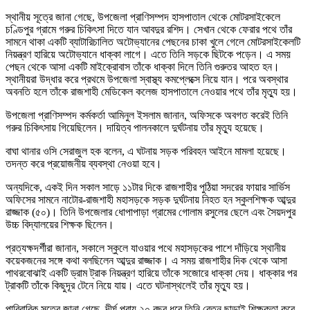
স্থানীয় সূত্রে জানা গেছে, উপজেলা প্রাণিসম্পদ হাসপাতাল থেকে মোটরসাইকেলে
চণ্ডিপুর গ্রামে গরুর চিকিৎসা দিতে যান আবদুর রশিদ। সেখান থেকে ফেরার পথে তাঁর
সামনে থাকা একটি ব্যাটারিচালিত অটোভ্যানের পেছনের চাকা খুলে গেলে মোটরসাইকেলটি
নিয়ন্ত্রণ হারিয়ে অটোভ্যানে ধাক্কা লাগে। এতে তিনি সড়কে ছিটকে পড়েন। এ সময়
পেছন থেকে আসা একটি মাইক্রোবাস তাঁকে ধাক্কা দিলে তিনি গুরুতর আহত হন।
স্থানীয়রা উদ্ধার করে প্রথমে উপজেলা স্বাস্থ্য কমপ্লেক্সে নিয়ে যান। পরে অবস্থার
অবনতি হলে তাঁকে রাজশাহী মেডিকেল কলেজ হাসপাতালে নেওয়ার পথে তাঁর মৃত্যু হয়।
উপজেলা প্রাণিসম্পদ কর্মকর্তা আমিনুল ইসলাম জানান, অফিসকে অবগত করেই তিনি
গরুর চিকিৎসায় গিয়েছিলেন। দায়িত্ব পালনকালে দুর্ঘটনায় তাঁর মৃত্যু হয়েছে।
বাঘা থানার ওসি সেরাজুল হক বলেন, এ ঘটনায় সড়ক পরিবহন আইনে মামলা হয়েছে।
তদন্ত করে প্রয়োজনীয় ব্যবস্থা নেওয়া হবে।
অন্যদিকে, একই দিন সকাল সাড়ে ১১টার দিকে রাজশাহীর পুঠিয়া সদরের ফায়ার সার্ভিস
অফিসের সামনে নাটোর-রাজশাহী মহাসড়কে সড়ক দুর্ঘটনায় নিহত হন স্কুলশিক্ষক আব্দুর
রাজ্জাক (৫০)। তিনি উপজেলার ধোপাপাড়া গ্রামের গোলাম রসুলের ছেলে এবং সৈয়দপুর
উচ্চ বিদ্যালয়ের শিক্ষক ছিলেন।
প্রত্যক্ষদর্শীরা জানান, সকালে স্কুলে যাওয়ার পথে মহাসড়কের পাশে দাঁড়িয়ে স্থানীয়
কয়েকজনের সঙ্গে কথা বলছিলেন আব্দুর রাজ্জাক। এ সময় রাজশাহীর দিক থেকে আসা
পাথরবোঝাই একটি ড্রাম ট্রাক নিয়ন্ত্রণ হারিয়ে তাঁকে সজোরে ধাক্কা দেয়। ধাক্কার পর
ট্রাকটি তাঁকে কিছুদূর টেনে নিয়ে যায়। এতে ঘটনাস্থলেই তাঁর মৃত্যু হয়।
পারিবারিক সূত্রে জানা গেছে, দীর্ঘ প্রায় ২০ বছর ধরে তিনি বেতন ছাড়াই শিক্ষকতা করে