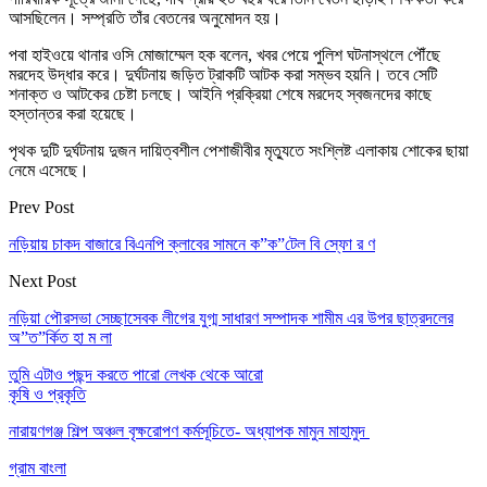
আসছিলেন। সম্প্রতি তাঁর বেতনের অনুমোদন হয়।
পবা হাইওয়ে থানার ওসি মোজাম্মেল হক বলেন, খবর পেয়ে পুলিশ ঘটনাস্থলে পৌঁছে
মরদেহ উদ্ধার করে। দুর্ঘটনায় জড়িত ট্রাকটি আটক করা সম্ভব হয়নি। তবে সেটি
শনাক্ত ও আটকের চেষ্টা চলছে। আইনি প্রক্রিয়া শেষে মরদেহ স্বজনদের কাছে
হস্তান্তর করা হয়েছে।
পৃথক দুটি দুর্ঘটনায় দুজন দায়িত্বশীল পেশাজীবীর মৃত্যুতে সংশ্লিষ্ট এলাকায় শোকের ছায়া
নেমে এসেছে।
Prev Post
নড়িয়ায় চাকদ বাজারে বিএনপি ক্লাবের সামনে ক”ক”টেল বি স্ফো র ণ
Next Post
নড়িয়া পৌরসভা সেচ্ছাসেবক লীগের যুগ্ম সাধারণ সম্পাদক শামীম এর উপর ছাত্রদলের
অ”ত”র্কিত হা ম লা
তুমি এটাও পছন্দ করতে পারো
লেখক থেকে আরো
কৃষি ও প্রকৃতি
নারায়ণগঞ্জ শিল্প অঞ্চল বৃক্ষরোপণ কর্মসূচিতে- অধ্যাপক মামুন মাহামুদ
গ্রাম বাংলা