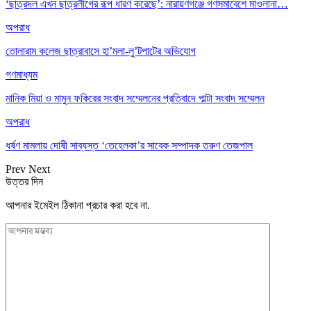
‘ছাত্রদল এখন ছাত্রলীগের রূপ ধারণ করেছে’: নারায়ণগঞ্জে গণসমাবেশে মাওলানা…
অপরাধ
তোলারাম কলেজ ছাত্রাবাসে হা’মলা-লু’টপাটের অভিযোগ
গণমাধ্যম
মানিক মিয়া ও মামুন ফকিরের সংবাদ সম্মেলনের প্রতিবাদে পাল্টা সংবাদ সম্মেলন
অপরাধ
ধর্ষণ মামলায় দোষী সাব্যস্ত ‘তেহেলকা’র সাবেক সম্পাদক তরুণ তেজপাল
Prev
Next
উত্তর দিন
আপনার ইমেইল ঠিকানা প্রচার করা হবে না.