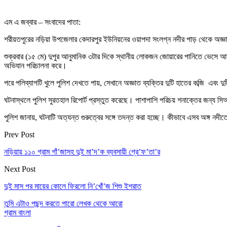
এম এ জব্বার – সংবাদের পাতা:
শরীয়তপুরের নড়িয়া উপজেলার কেদারপুর ইউনিয়নের ওয়াপদা সংলগ্ন নদীর পাড় থেকে অজ্ঞাত 
শুক্রবার (১৫ মে) দুপুর আনুমানিক ৩টার দিকে স্থানীয় লোকজন জোয়ারের পানিতে ভেসে আস
অভিযান পরিচালনা করে।
পরে পলিব্যাগটি খুলে পুলিশ দেখতে পায়, সেখানে অজ্ঞাত ব্যক্তির দুটি হাতের কব্জি এবং 
ঘটনাস্থলে পুলিশ সুরতহাল রিপোর্ট প্রস্তুত করেছে। পাশাপাশি পরিচয় শনাক্তের জন্য
পুলিশ জানায়, ঘটনাটি অত্যন্ত গুরুত্বের সঙ্গে তদন্ত করা হচ্ছে। কীভাবে এসব অঙ্গ 
Prev Post
নড়িয়ায় ১১০ গ্রাম গাঁ’জাসহ দুই মা’দ’ক ব্যবসায়ী গ্রে’ফ’তা’র
Next Post
দুই মাস পর মায়ের কোলে ফিরলো নি’খোঁ’জ শিশু ইশরাত
তুমি এটাও পছন্দ করতে পারো
লেখক থেকে আরো
গ্রাম বাংলা