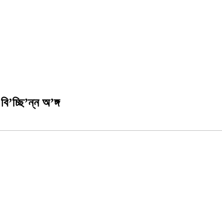
ি’চ্ছি’ন্ন অ’ঙ্গ