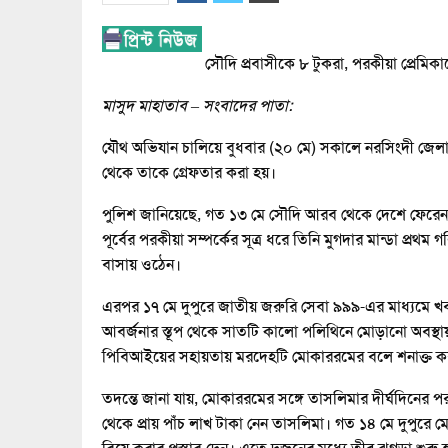
সৌদি প্রবাসীকে ৮ টুকরা, পরকীয়া প্রেমি
মাসুদ মাহাতাব – সংবাদের পাতা:
যৌথ অভিযান চালিয়ে বুধবার (২০ মে) সকালে নরসিংদী জেলার
থেকে তাকে গ্রেফতার করা হয়।
পুলিশ জানিয়েছে, গত ১৩ মে সৌদি আরব থেকে দেশে ফেরেন ব্র
পূর্বের পরকীয়া সম্পর্কের সূত্র ধরে তিনি মুগদার মান্ডা প
বাসায় ওঠেন।
এরপর ১৭ মে দুপুরে জাতীয় জরুরি সেবা ৯৯৯-এর মাধ্যমে খবর
আবর্জনার স্তূপ থেকে সাতটি কালো পলিথিনে মোড়ানো অবস্থায়
পিবিআইয়ের সহায়তায় মরদেহটি মোকাররমের বলে শনাক্ত ক
তদন্তে জানা যায়, মোকাররমের সঙ্গে তাসলিমার দীর্ঘদিনের পর
থেকে প্রায় পাঁচ লাখ টাকা নেন তাসলিমা। গত ১৪ মে দুপুর