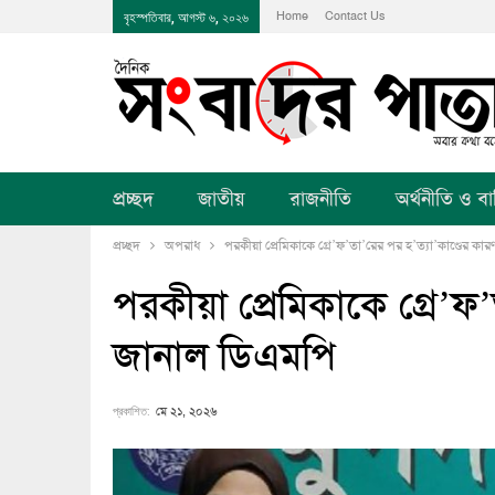
Home
Contact Us
বৃহস্পতিবার, আগস্ট ৬, ২০২৬
প্রচ্ছদ
জাতীয়
রাজনীতি
অর্থনীতি ও বানি
প্রচ্ছদ
অপরাধ
পরকীয়া প্রেমিকাকে গ্রে’ফ’তা’রের পর হ’ত্যা’কাণ্ডের ক
পরকীয়া প্রেমিকাকে গ্রে’ফ
জানাল ডিএমপি
প্রকাশিত:
মে ২১, ২০২৬