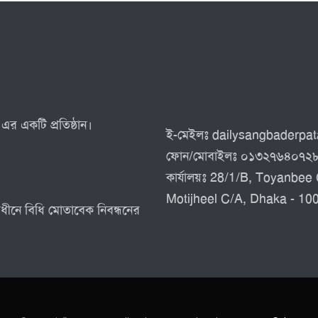
এর একটি প্রতিষ্ঠান।
ই-মেইলঃ dailysangbaderp
ফোন/মোবাইলঃ ০১৩২৭৬৪০৭২
কার্যালয়ঃ 28/1/B, Toyanbee 
Motijheel C/A, Dhaka - 10
র অধীনে বিধি মোতাবেক নিবন্ধনের