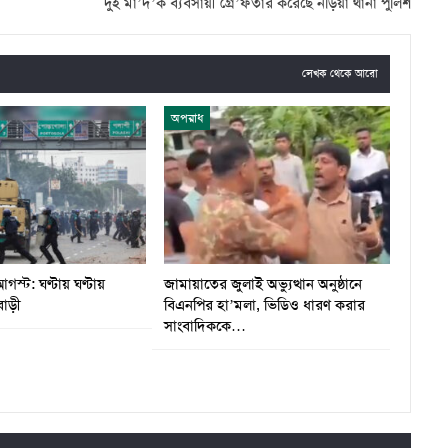
দুই মা’দ’ক ব্যবসায়ী গ্রে’ফতার করেছে নড়িয়া থানা পুলিশ
লেখক থেকে আরো
অপরাধ
স্ট: ঘণ্টায় ঘণ্টায়
জামায়াতের জুলাই অভ্যুত্থান অনুষ্ঠানে
বাড়ী
বিএনপির হা’মলা, ভিডিও ধারণ করার
সাংবাদিককে…