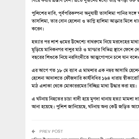
বিয়ে করার প্রস্তাব দেন। এতে দুজনের মধ্যে তীব্র ঝগড়া শুরু 
পুলিশের দাবি, পূর্বপরিকল্পনা অনুযায়ী তাসলিমা পানির সঙ্গে
তাসলিমা, তার বোন হেলেনা ও ভাগ্নি হালিমা আক্তার মিলে ধ
করেন।
হত্যার পর লাশ গুমের উদ্দেশ্যে বাথরুমে নিয়ে মরদেহের মাথ
মুড়িয়ে মানিকনগর বালুর মাঠ ও মান্ডার বিভিন্ন স্থানে ফেল
বছরের শিশুকে নিয়ে নরসিংদীতে আত্মগোপনে চলে যান বলে
এর আগে গত ১৮ মে র‌্যাব এ মামলার এক নম্বর আসামি হেলেনা
হেলেনা আদালতে ফৌজদারি কার্যবিধির ১৬৪ ধারায় স্বীকারোক্
মাঠ এলাকা থেকে মোকাররমের বিচ্ছিন্ন মাথা উদ্ধার করা হয়।
এ ঘটনায় নিহতের চাচা বাদী হয়ে মুগদা থানায় হত্যা মামল
আনা হয়েছে। পুলিশ জানিয়েছে, ঘটনায় অন্য কেউ জড়িত আছে 
PREV POST