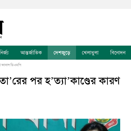
র্জ্য
আন্তর্জাতিক
দেশজুড়ে
খেলাধুলা
বিনোদন
ারণ জানাল ডিএমপি
’তা’রের পর হ’ত্যা’কাণ্ডের কারণ