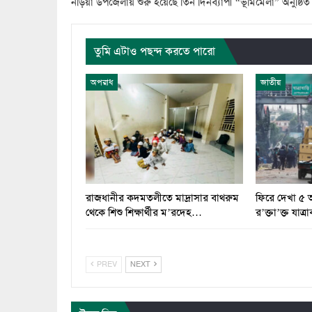
নড়িয়া উপজেলায় শুরু হয়েছে তিন দিনব্যাপী “ভূমিমেলা” অনুষ্ঠিত
তুমি এটাও পছন্দ করতে পারো
অপরাধ
জাতীয়
রাজধানীর কদমতলীতে মাদ্রাসার বাথরুম
ফিরে দেখা ৫ আগ
থেকে শিশু শিক্ষার্থীর ম’রদেহ…
র’ক্তা’ক্ত যাত্রা
PREV
NEXT