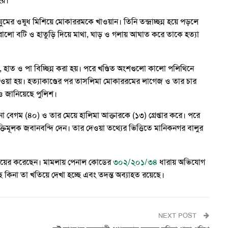
হয়।
 ঘুমের ওষুধ মিশিয়ে মোকাররমকে খাওয়ান। তিনি তন্দ্রাচ্ছন্ন হয়ে পড়লে
ারালো বটি ও হাতুড়ি দিয়ে মাথা, ঘাড় ও গলায় আঘাত করে তাকে হত্যা
া, হাত ও পা বিচ্ছিন্ন করা হয়। পরে খণ্ডিত অংশগুলো কালো পলিথিনে
ে দেওয়া হয়। হত্যাকাণ্ডের পর তাসলিমা মোকাররমের লাগেজ ও তার চার
ও জানিয়েছে পুলিশ।
 বেগম (৪০) ও তার মেয়ে হালিমা আক্তারকে (১৩) গ্রেপ্তার করে। পরে
তিমূলক জবানবন্দি দেন। তার দেওয়া তথ্যের ভিত্তিতে মানিকনগর বালুর
া দায়ের করেছেন। মামলায় পেনাল কোডের
৩০২/২০১/৩৪
ধারায় অভিযোগ
কিনা তা খতিয়ে দেখা হচ্ছে এবং তদন্ত অব্যাহত রয়েছে।
NEXT POST