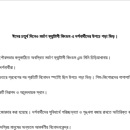
ঈদের চতুর্থ দিনেও মর্ডাণ ফ্যান্টাসী কিংডম এ দর্শনার্থীদের উপচে পড়া ভিড়।
ৌরসভার কলুকাঠিতে অবস্থিত মর্ডাণ ফ্যান্টাসী কিংডম এন্ড মিনি চিড়িয়াখানায়।
শনার্থীরা।
এবং ভেতরে প্রবেশের পর প্রতিটি বিনোদন স্পটেই ছিল উপচে পড়া ভিড়। শিশু-কিশোরদের পাশাপাশ
একটি নিরাপদ ও আনন্দদায়ক স্থান।
 জোরদার করা হয়েছে। দর্শনার্থীদের সুবিধার্থে পরিচ্ছন্নতা ও শৃঙ্খলা বজায় রাখতে অতিরিক্ত ক
নন্দপ্রিয় মানুষের অন্যতম আকর্ষণীয় বিনোদনকেন্দ্র।