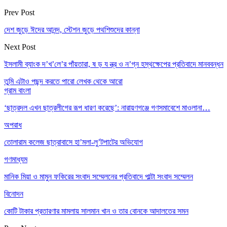
Prev Post
দেশ জুড়ে ঈদের আনন্দ, স্টেশন জুড়ে পথশিশুদের কান্না
Next Post
ইসলামী ব্যাংক দ’খ’লে’র পাঁয়তারা, ষ ড় য ন্ত্র ও ন’গ্ন হস্থক্ষেপের প্রতিবাদে মানববন্ধন
তুমি এটাও পছন্দ করতে পারো
লেখক থেকে আরো
গ্রাম বাংলা
‘ছাত্রদল এখন ছাত্রলীগের রূপ ধারণ করেছে’: নারায়ণগঞ্জে গণসমাবেশে মাওলানা…
অপরাধ
তোলারাম কলেজ ছাত্রাবাসে হা’মলা-লু’টপাটের অভিযোগ
গণমাধ্যম
মানিক মিয়া ও মামুন ফকিরের সংবাদ সম্মেলনের প্রতিবাদে পাল্টা সংবাদ সম্মেলন
বিনোদন
কোটি টাকার প্রতারণার মামলায় সালমান খান ও তার বোনকে আদালতের সমন