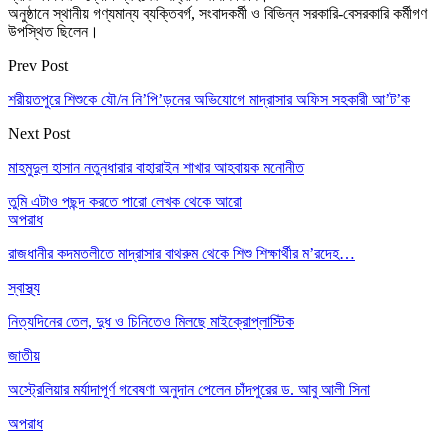
অনুষ্ঠানে স্থানীয় গণ্যমান্য ব্যক্তিবর্গ, সংবাদকর্মী ও বিভিন্ন সরকারি-বেসরকারি কর্মীগণ
উপস্থিত ছিলেন।
Prev Post
শরীয়তপুরে শিশুকে যৌ/ন নি’পি’ড়নের অভিযোগে মাদ্রাসার অফিস সহকারী আ’ট’ক
Next Post
মাহমুদুল হাসান নতুনধারার বাহারাইন শাখার আহবায়ক মনোনীত
তুমি এটাও পছন্দ করতে পারো
লেখক থেকে আরো
অপরাধ
রাজধানীর কদমতলীতে মাদ্রাসার বাথরুম থেকে শিশু শিক্ষার্থীর ম’রদেহ…
স্বাস্থ্য
নিত্যদিনের তেল, দুধ ও চিনিতেও মিলছে মাইক্রোপ্লাস্টিক
জাতীয়
অস্ট্রেলিয়ার মর্যাদাপূর্ণ গবেষণা অনুদান পেলেন চাঁদপুরের ড. আবু আলী সিনা
অপরাধ