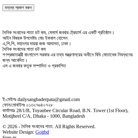
দৈনিক সংবাদের পাতা ডট কম, মেসার্স জববার ট্রেডার্স এর একটি প্রতিষ্ঠান।
আইন বিষয়ক উপদেষ্টাঃ মোঃ ইকবাল হোসেন
এ,পি,পি, মহানগর দায়রা জজ আদালত, ঢাকা।
দৈনিক সংবাদের পাতা ডট কম
গণপ্রজাতন্ত্রী বাংলাদেশ সরকার এর তথ্য মন্ত্রণালয়ের অধীনে বিধি মোতাবেক নিবন্ধনের
জন্য আবেদিত।
এম এ জববার কতৃক সম্পাদিত ও প্রকাশিত
ই-মেইলঃ dailysangbaderpata@gmail.com
ফোন/মোবাইলঃ ০১৩২৭৬৪০৭২৮
কার্যালয়ঃ 28/1/B, Toyanbee Circular Road, B.N. Tower (1st Floor),
Motijheel C/A, Dhaka - 1000, Bangladesh
© 2026 - দৈনিক সংবাদের পাতা. All Rights Reserved.
Website Design:
Goitbd
Sign in