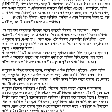
(UNICEF) সাম্প্রতিক তথ্য অনুযায়ী, বাংলাদেশে ৫১% মেয়ের বিয়ে হয়ে যায় ১৮ বছর
বয়স হওয়ার আগেই, যা বৈশ্বিকভাবে আমাদের শীর্ষ সারিতে রেখেছে। অন্যদিকে, আইন
ও সালিশ কেন্দ্র (আসক) এর ২০২৪-২৫ সালের পরিসংখ্যান বলছে, দেশে প্রতি বছর গড়ে
১,০০০ এর বেশি শিশু বিভিন্ন ধরনের শারীরিক, মানসিক ও যৌন নির্যাতনের শিকার হয়, যার
একটি বড় অংশই রাজধানীর ভাসমান ও পথশিশু।
এই অন্ধকার বাস্তবতার বিরুদ্ধে আলো ছড়াতেই লিডোর এই আয়োজন। সকাল
গড়াতেই স্টেশনে জড়ো হওয়া শতাধিক শিশুর মাঝে প্রথমে গল্পের ছলে শিশুদের অধিকার
ও সুরক্ষার বার্তা দেওয়া হয়। এরপর মঞ্চে ওঠেন লিডোর লোকসঙ্গীত শিশুশিল্পীরা। ঢোল
আর দোতারার সুরে সুরে অতি সহজ ভাষায় গান গেয়ে শিশুদের শেখানো হলো বাল্যবিবাহের
কুফল ও আত্মরক্ষার উপায়।
গানের পাশাপাশি এই আয়োজনের সবচেয়ে বড় স্বস্তির জায়গা ছিল স্বাস্থ্যসেবা ক্যাম্প।
অপুষ্টি ও চর্মরোগে ভুগতে থাকা শতাধিক পথশিশুকে অভিজ্ঞ চিকিৎসকেরা পরম যত্নে
পরীক্ষা করেন এবং বিনামূল্যে প্রয়োজনীয় ওষুধ ও পুষ্টিকর খাবার বিতরণ করেন।
অনুষ্ঠানে উপস্থিত বক্তারা বলেন, বাল্যবিবাহ ও শিশু নির্যাতন প্রতিরোধে কেবল আইন
নয়, সংস্কৃতির মাধ্যমে সামাজিক সচেতনতা গড়ে তোলা জরুরি। লিডোর পক্ষ থেকে
জানানো হয়, পথশিশুদের শিক্ষা, স্বাস্থ্য ও সার্বিক সুরক্ষা নিশ্চিত করতে তাদের এই টেকসই
প্রচেষ্টা ভবিষ্যতেও অব্যাহত থাকবে।
অনুষ্ঠানে লিডোর প্রতিষ্ঠাতা ও নির্বাহী পরিচালক, জনাব ফরহাদ হোসেন অনলাইনের
মাধ্যমে যুক্ত হয়ে জানান, সুবিধাবঞ্চিত ও পথচারী শিশুদের অধিকার ও টেকসই সুরক্ষাকল্পে
দীর্ঘদিন যাবত নানামুখী সচেতনতামূলক কার্যক্রম পরিচালনা করে আসছে লিডো। ছিন্নমূল
শিশুদের সামাজিক নিরাপত্তা নিশ্চিতকরণ, বাল্যবিবাহের অভিশাপ প্রতিরোধ এবং মাদকের
ভয়াবহ ছোবল থেকে তাদের মুক্ত রাখতে সমাজের সচেতন মহল ও সংশ্লিষ্ট অংশীজনদের
প্রতি কার্যকর উদ্যোগ গ্রহণের আহ্বান জানান তিনি।