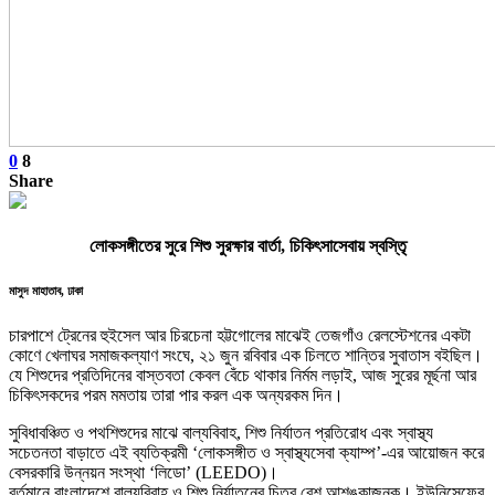
0
8
Share
লোকসঙ্গীতের সুরে শিশু সুরক্ষার বার্তা, চিকিৎসাসেবায় স্বস্তিৃ
মাসুদ মাহাতাব, ঢাকা
চারপাশে ট্রেনের হুইসেল আর চিরচেনা হট্টগোলের মাঝেই তেজগাঁও রেলস্টেশনের একটা
কোণে খেলাঘর সমাজকল্যাণ সংঘে, ২১ জুন‌ রবিবার এক চিলতে শান্তির সুবাতাস বইছিল।
যে শিশুদের প্রতিদিনের বাস্তবতা কেবল বেঁচে থাকার নির্মম লড়াই, আজ সুরের মূর্ছনা আর
চিকিৎসকদের পরম মমতায় তারা পার করল এক অন্যরকম দিন।
সুবিধাবঞ্চিত ও পথশিশুদের মাঝে বাল্যবিবাহ, শিশু নির্যাতন প্রতিরোধ এবং স্বাস্থ্য
সচেতনতা বাড়াতে এই ব্যতিক্রমী ‘লোকসঙ্গীত ও স্বাস্থ্যসেবা ক্যাম্প’-এর আয়োজন করে
বেসরকারি উন্নয়ন সংস্থা ‘লিডো’ (LEEDO)।
বর্তমানে বাংলাদেশে বাল্যবিবাহ ও শিশু নির্যাতনের চিত্র বেশ আশঙ্কাজনক। ইউনিসেফের