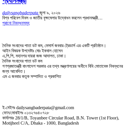
প্রধানমন্ত্রী
dailysangbaderpata
জুলা ৯, ২০২৬
বিশ্ব পরিবেশ দিবস ও জাতীয় বৃক্ষমেলার উদ্বোধন করলেন প্রধানমন্ত্রী…
পুরানো নিবন্ধনসমূহ
দৈনিক সংবাদের পাতা ডট কম, মেসার্স জববার ট্রেডার্স এর একটি প্রতিষ্ঠান।
আইন বিষয়ক উপদেষ্টাঃ মোঃ ইকবাল হোসেন
এ,পি,পি, মহানগর দায়রা জজ আদালত, ঢাকা।
দৈনিক সংবাদের পাতা ডট কম
গণপ্রজাতন্ত্রী বাংলাদেশ সরকার এর তথ্য মন্ত্রণালয়ের অধীনে বিধি মোতাবেক নিবন্ধনের
জন্য আবেদিত।
এম এ জববার কতৃক সম্পাদিত ও প্রকাশিত
ই-মেইলঃ dailysangbaderpata@gmail.com
ফোন/মোবাইলঃ ০১৩২৭৬৪০৭২৮
কার্যালয়ঃ 28/1/B, Toyanbee Circular Road, B.N. Tower (1st Floor),
Motijheel C/A, Dhaka - 1000, Bangladesh