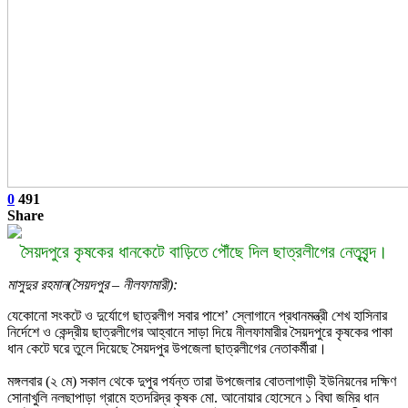
0
491
Share
সৈয়দপুরে কৃষকের ধানকেটে বাড়িতে পৌঁছে দিল ছাত্রলীগের নেতৃবৃন্দ।
মাসুদুর রহমান(সৈয়দপুর – নীলফামারী):
যেকোনো সংকটে ও দুর্যোগে ছাত্রলীগ সবার পাশে’ স্লোগানে প্রধানমন্ত্রী শেখ হাসিনার
নির্দেশে ও কেন্দ্রীয় ছাত্রলীগের আহ্বানে সাড়া দিয়ে নীলফামারীর সৈয়দপুরে কৃষকের পাকা
ধান কেটে ঘরে তুলে দিয়েছে সৈয়দপুর উপজেলা ছাত্রলীগের নেতাকর্মীরা।
মঙ্গলবার (২ মে) সকাল থেকে দুপুর পর্যন্ত তারা উপজেলার বোতলাগাড়ী ইউনিয়নের দক্ষিণ
সোনাখুলি নলছাপাড়া গ্রামে হতদরিদ্র কৃষক মো. আনোয়ার হোসেনে ১ বিঘা জমির ধান