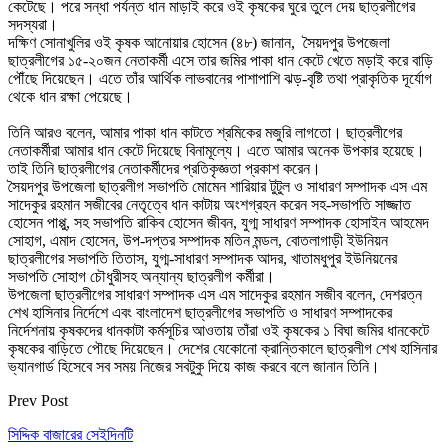
কেটেছে। পরে সন্ধা পর্যন্ত ধান মাড়াই করে ওই কৃষকের ঘুরে তুলে দেয় ছাত্রলীগের
সদস্যরা।
দক্ষিণ সোনাখুলির ওই কৃষক আনোয়ার হোসেন (৪৮) জানান, সৈয়দপুর উপজেলা
ছাত্রলীগের ১৫-২০জন নেতাকর্মী এসে তার জমির পাকা ধান কেটে খেতে মড়াই করে বাড়ি
পৌঁছে দিয়েছেন। এতে তাঁর আর্থিক লাভবানের পাশাপাশি ঝড়-বৃষ্টি তথা প্রাকৃতিক দূর্যোগ
থেকে ধান রক্ষা পেয়েছে।
তিনি আরও বলেন, আমার পাকা ধান কাটতে শ্রমিকের মজুরি লাগতো। ছাত্রলীগের
নেতাকর্মীরা আমার ধান কেটে দিয়েছে বিনামূল্যে। এতে আমার অনেক উপকার হয়েছে।
তাই তিনি ছাত্রলীগের নেতাকর্মীদের প্রতিকৃজ্ঞতা প্রকাশ করেন।
সৈয়দপুর উপজেলা ছাত্রলীগ সভাপতি মোমেন শারিয়ার টুটুল ও সাধারণ সম্পাদক এস এম
সাদেকুর রহমান সজীবের নেতৃত্বে ধান কাটায় অংশগ্রহন করেন সহ-সভাপতি সাজ্জাত
হোসেন পাপ্পু, সহ সভাপতি রাকিব হোসেন জীবন, যুগ্ম সাধারণ সম্পাদক হোসাইন আহমেদ
সোহাগ, এমাদ হোসেন, উপ-দপ্তর সম্পাদক মতিন মন্ডল, বোতলাগাড়ী ইউনিয়ন
ছাত্রলীগের সভাপতি তিতাস, যুগ্ম-সাধারণ সম্পাদক আদর, খাতামধুপুর ইউনিয়নের
সভাপতি সোহাগ চৌধুরীসহ অন্যান্য ছাত্রলীগ কর্মীরা।
উপজেলা ছাত্রলীগের সাধারণ সম্পাদক এস এম সাদেকুর রহমান সজীব বলেন, দেশরত্ন
শেখ হাসিনার নির্দেশে এবং বাংলাদেশ ছাত্রলীগের সভাপতি ও সাধারণ সম্পাদকের
নির্দেশনায় কৃষকদের ধানকাটা কর্মসূচির আওতায় তাঁরা ওই কৃষকের ১ বিঘা জমির ধানকেটে
কৃষকের বাড়িতে পৌছে দিয়েছেন। দেশের যেকোনো ক্রান্তিকালে ছাত্রলীগ শেখ হাসিনার
ভ্যানগার্ড হিসেবে সব সময় নিজের সবটুকু দিয়ে কাজ করবে বলে জানান তিনি।
Prev Post
সিদ্দিক বাজারের সেইদিনটি