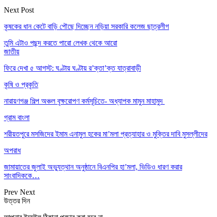
Next Post
কৃষকের ধান কেটে বাড়ি পৌছে দিচ্ছেন নড়িয়া সরকারি কলেজ ছাত্রলীগ
তুমি এটাও পছন্দ করতে পারো
লেখক থেকে আরো
জাতীয়
ফিরে দেখা ৫ আগস্ট: ঘণ্টায় ঘণ্টায় র’ক্তা’ক্ত যাত্রাবাড়ী
কৃষি ও প্রকৃতি
নারায়ণগঞ্জ শিল্প অঞ্চল বৃক্ষরোপণ কর্মসূচিতে- অধ্যাপক মামুন মাহামুদ
গ্রাম বাংলা
শরীয়তপুরে মসজিদের ইমাম এনামুল হকের মা’মলা প্রত্যাহার ও মুক্তির দাবি মুসল্লীদের
অপরাধ
জামায়াতের জুলাই অভ্যুত্থান অনুষ্ঠানে বিএনপির হা’মলা, ভিডিও ধারণ করার
সাংবাদিককে…
Prev
Next
উত্তর দিন