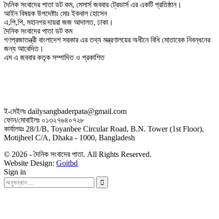
দৈনিক সংবাদের পাতা ডট কম, মেসার্স জববার ট্রেডার্স এর একটি প্রতিষ্ঠান।
আইন বিষয়ক উপদেষ্টাঃ মোঃ ইকবাল হোসেন
এ,পি,পি, মহানগর দায়রা জজ আদালত, ঢাকা।
দৈনিক সংবাদের পাতা ডট কম
গণপ্রজাতন্ত্রী বাংলাদেশ সরকার এর তথ্য মন্ত্রণালয়ের অধীনে বিধি মোতাবেক নিবন্ধনের
জন্য আবেদিত।
এম এ জববার কতৃক সম্পাদিত ও প্রকাশিত
ই-মেইলঃ dailysangbaderpata@gmail.com
ফোন/মোবাইলঃ ০১৩২৭৬৪০৭২৮
কার্যালয়ঃ 28/1/B, Toyanbee Circular Road, B.N. Tower (1st Floor),
Motijheel C/A, Dhaka - 1000, Bangladesh
© 2026 - দৈনিক সংবাদের পাতা. All Rights Reserved.
Website Design:
Goitbd
Sign in