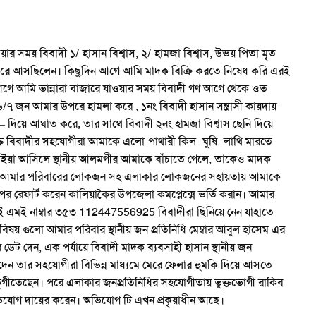
ার সময় বিবাদী ১/ হাসান বিশ্বাস, ২/ হামজা বিশ্বাস, উভয় পিতা মৃত
রি করে আসছিলেন। কিছুদিন আগে আমি মাদক বিক্রি করতে নিষেধ করি এরই
ে আমি ভান্নারা বাজারে যাওয়ার সময় বিবাদী গণ আগে থেকে ওত
৬/৭ জন আমার উপরে হামলা করে , ১নং বিবাদী হাসান সন্ত্রাসী কায়দায়
 দা – দিয়ে আঘাত করে, তার সাথে বিবাদী ২নং হামজা বিশ্বাস ছেনি দিয়ে
 বিবাদীর সহযোগীরা আমাকে এলো-পাথারী কিল- ঘুষি- লাথি মারতে
়া আসিলে স্থানীয় আলমগীর আমাকে বাঁচাতে গেলে, তাকেও মাদক
 পেয়ে আমার পরিবারের লোকজন সহ এলাকার লোকজনের সহায়তায় আমাকে
রপর রেফার্ট করেন কালিয়াকৈর উপজেলা কমপ্লেক্সে ভর্তি করান। আমার
ই এমই নাম্বার ৩৫৩ 112447556925 বিবাদীরা ছিনিয়ে নেন যাহাতে
ষয় গুলো আমার পরিবার স্থানীয় জন প্রতিনিধি মেম্বার আবুল হাসেম এর
 ডেট দেন, এক পর্যায়ে বিবাদী মাদক ব্যবসাহী হাসান স্থানীয় জন
 দেন তার সহযোগীরা বিভিন্ন মাধ্যমে মেরে ফেলার হুমকি দিয়ে আসতে
 ভুগীতেছেন। পরে এলাকার জনপ্রতিনিধির সহযোগীতায় ভুক্তভোগী রাকিব
িযোগ দায়ের করেন। অভিযোগ টি এখন প্রকৃয়াধীন আছে।