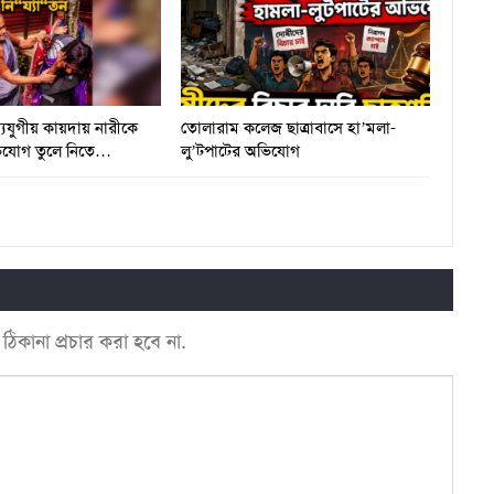
্যযুগীয় কায়দায় নারীকে
তোলারাম কলেজ ছাত্রাবাসে হা’মলা-
অভিযোগ তুলে নিতে…
লু’টপাটের অভিযোগ
কানা প্রচার করা হবে না.