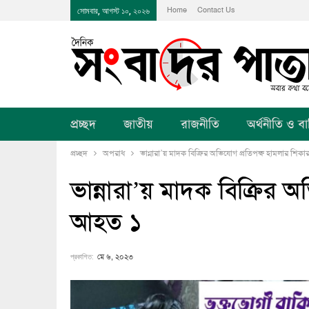
Home
Contact Us
সোমবার, আগস্ট ১০, ২০২৬
প্রচ্ছদ
জাতীয়
রাজনীতি
অর্থনীতি ও বানি
প্রচ্ছদ
অপরাধ
ভান্নারা’য় মাদক বিক্রির অভিযোগ প্রতিপক্ষ হামলার শিক
ভান্নারা’য় মাদক বিক্রির 
আহত ১
প্রকাশিত:
মে ৬, ২০২৩