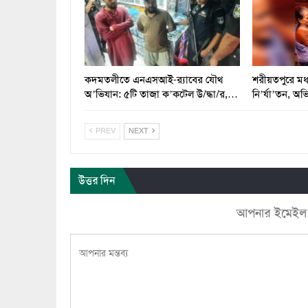
কদমতলীতে এনএসআই-র‍্যাবের যৌথ
শরীয়তপুরে মধ
অ’ভিযান: ৫টি তাজা ক’কটেল উ/দ্ধা/র,…
নি’র্যা’তন, 
PREV
NEXT
উত্তর দিন
আপনার ইমেইল ঠি