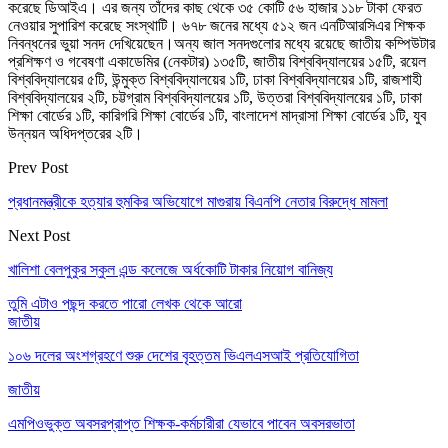
করেছে ডিআইএ। এর জন্য তাঁদের কাছ থেকে ৩৫ কোটি ৫৬ হাজার ১১৮ টাকা ফেরত
নেওয়ার সুপারিশ করেছে সংস্থাটি। ৬৭৮ জনের মধ্যে ৫১২ জন এনটিআরসিএর শিক্ষক
নিবন্ধনের ভুয়া সনদ দেখিয়েছেন।অন্য জাল সনদগুলোর মধ্যে রয়েছে জাতীয় কম্পিউটার
প্রশিক্ষণ ও গবেষণা একাডেমির (নেকটার) ১৩৫টি, জাতীয় বিশ্ববিদ্যালয়ের ১৫টি, রয়েল
বিশ্ববিদ্যালয়ের ৫টি, উন্মুক্ত বিশ্ববিদ্যালয়ের ১টি, ঢাকা বিশ্ববিদ্যালয়ের ১টি, রাজশাহী
বিশ্ববিদ্যালয়ের ২টি, চট্টগ্রাম বিশ্ববিদ্যালয়ের ১টি, উত্তরা বিশ্ববিদ্যালয়ের ১টি, ঢাকা
শিক্ষা বোর্ডের ১টি, কারিগরি শিক্ষা বোর্ডের ১টি, বাংলাদেশ মাদ্রাসা শিক্ষা বোর্ডের ১টি, যুব
উন্নয়ন অধিদপ্তরের ২টি।
Prev Post
প্রধানমন্ত্রীকে হত্যার হুমকির অভিযোগে মাগুরায় বিএনপি নেতার বিরুদ্ধে মামলা
Next Post
খালিশা বেলপুকুর স্কুল এন্ড কলেজে অর্ধকোটি টাকার নিয়োগ বানিজ্য
তুমি এটাও পছন্দ করতে পারো
লেখক থেকে আরো
জাতীয়
১০৬ দলের অংশগ্রহণে শুরু দেশের বৃহত্তম ভিএলএসআই প্রতিযোগিতা
জাতীয়
এমপিওভুক্ত অবসরপ্রাপ্ত শিক্ষক-কর্মচারীরা যেভাবে পাবেন অবসরভাতা