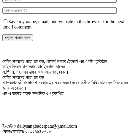
Save my name, email, and website in this browser for the next
time I comment.
দৈনিক সংবাদের পাতা ডট কম, মেসার্স জববার ট্রেডার্স এর একটি প্রতিষ্ঠান।
আইন বিষয়ক উপদেষ্টাঃ মোঃ ইকবাল হোসেন
এ,পি,পি, মহানগর দায়রা জজ আদালত, ঢাকা।
দৈনিক সংবাদের পাতা ডট কম
গণপ্রজাতন্ত্রী বাংলাদেশ সরকার এর তথ্য মন্ত্রণালয়ের অধীনে বিধি মোতাবেক নিবন্ধনের
জন্য আবেদিত।
এম এ জববার কতৃক সম্পাদিত ও প্রকাশিত
ই-মেইলঃ dailysangbaderpata@gmail.com
ফোন/মোবাইলঃ ০১৩২৭৬৪০৭২৮