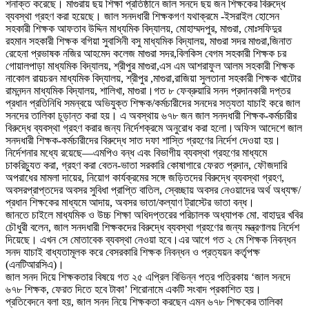
শনাক্ত করেছে। মাগুরায় ছয় শিক্ষা প্রতিষ্ঠানে জাল সনদে ছয় জন শিক্ষকের বিরুদ্ধে
ব্যবস্থা গ্রহণ করা হয়েছে। জাল সনদধারী শিক্ষকগণ যথাক্রমে -ইসরাইল হোসেন
সহকারী শিক্ষক আফতাব উদ্দিন মাধ্যমিক বিদ্যালয়, মোহাম্মদপুর, মাগুরা, মোঃসফিদুর
রহমান সহকারী শিক্ষক বগিয়া সুবাসিনী বসু মাধ্যমিক বিদ্যালয়, মাগুরা সদর মাগুরা,জিনাত
রেহেনা প্রভাষক নজির আহমেদ কলেজ মাগুরা সদর,বিলকিস বেগম সহকারী শিক্ষক চর
গোয়ালপাড়া মাধ্যমিক বিদ্যালয়, শ্রীপুর মাগুরা,এস এম আশরাফুল আলম সহকারী শিক্ষক
নাকোল রায়চরন মাধ্যমিক বিদ্যালয়, শ্রীপুর ,মাগুরা,রাজিয়া সুলতানা সহকারী শিক্ষক খাটোর
রামনন্দন মাধ্যমিক বিদ্যালয়, শালিখা, মাগুরা।গত ৮ ফেব্রুয়ারি সনদ প্রদানকারী দপ্তর
প্রধান প্রতিনিধি সমন্বয়ে অভিযুক্ত শিক্ষক/কর্মচারীদের সনদের সত্যতা যাচাই করে জাল
সনদের তালিকা চূড়ান্ত করা হয়। এ অবস্থায় ৬৭৮ জন জাল সনদধারী শিক্ষক-কর্মচারীর
বিরুদ্ধে ব্যবস্থা গ্রহণ করার জন্য নির্দেশক্রমে অনুরোধ করা হলো।অফিস আদেশে জাল
সনদধারী শিক্ষক-কর্মচারীদের বিরুদ্ধে সাত দফা শাস্তি গ্রহণের নির্দেশ দেওয়া হয়।
নির্দেশনার মধ্যে রয়েছে—এমপিও বন্ধ এবং বিভাগীয় ব্যবস্থা গ্রহণের মাধ্যমে
চাকরিচ্যুত করা, গ্রহণ করা বেতন-ভাতা সরকারি কোষাগারে ফেরত প্রদান, ফৌজদারি
অপরাধের মামলা দায়ের, নিয়োগ কার্যক্রমের সঙ্গে জড়িতদের বিরুদ্ধে ব্যবস্থা গ্রহণ,
অবসরপ্রাপ্তদের অবসর সুবিধা প্রাপ্তি বাতিল, স্বেচ্ছায় অবসর নেওয়াদের অর্থ অধ্যক্ষ/
প্রধান শিক্ষকের মাধ্যমে আদায়, অবসর ভাতা/কল্যাণ ট্রাস্টের ভাতা বন্ধ।
জানতে চাইলে মাধ্যমিক ও উচ্চ শিক্ষা অধিদপ্তরের পরিচালক অধ্যাপক মো. বাহাদুর খবির
চৌধুরী বলেন, জাল সনদধারী শিক্ষকদের বিরুদ্ধে ব্যবস্থা গ্রহণের জন্য মন্ত্রণালয় নির্দেশ
দিয়েছে। এখন সে মোতাবেক ব্যবস্থা নেওয়া হবে।এর আগে গত ২ মে শিক্ষক নিবন্ধন
সনদ যাচাই বাধ্যতামূলক করে বেসরকারি শিক্ষক নিবন্ধন ও প্রত্যয়ন কর্তৃপক্ষ
(এনটিআরসিএ)।
জাল সনদ দিয়ে শিক্ষকতার বিষয়ে গত ২৫ এপ্রিল বিভিন্ন পত্র পত্রিকায় ‘জাল সনদে
৬৭৮ শিক্ষক, ফেরত দিতে হবে টাকা’ শিরোনামে একটি সংবাদ প্রকাশিত হয়।
প্রতিবেদনে বলা হয়, জাল সনদ নিয়ে শিক্ষকতা করছেন এমন ৬৭৮ শিক্ষকের তালিকা