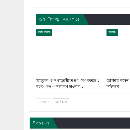
তুমি এটাও পছন্দ করতে পারো
গ্রাম বাংলা
অপরাধ
‘ছাত্রদল এখন ছাত্রলীগের রূপ ধারণ করেছে’:
তোলারাম কলেজ ছ
নারায়ণগঞ্জে গণসমাবেশে মাওলানা…
অভিযোগ
PREV
NEXT
উত্তর দিন