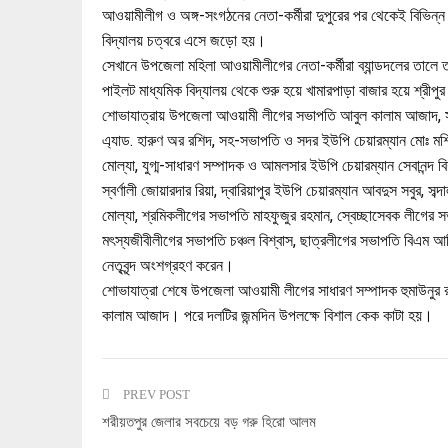
আওয়ামীলীগ ও অঙ্গ-সংগঠনের নেতা-কর্মীরা দুপুরের পর থেকেই বিভিন্ন 
বিদ্যালয় চত্বরে এসে জড়ো হয়।
সেখানে উপজেলা মহিলা আওয়ামীলীগের নেতা-কর্মীরা ব্যান্ডদলের তালে 
পাইলট মাধ্যমিক বিদ্যালয় থেকে শুরু হয়ে খামারপাড়া বাজার হয়ে শ্রীপ
শোভাযাত্রায় উপজেলা আওয়ামী লীগের সভাপতি আবুল কালাম আজাদ, সাধ
এ্যাড. হারুণ অর রশিদ, সহ-সভাপতি ও সদর ইউপি চেয়ারম্যান মোঃ মশিয়
মোল্যা, যুগ্ম-সাধারণ সম্পাদক ও আমলসার ইউপি চেয়ারম্যান সেবানন্দ 
স্বর্ণালী জোয়ারদার রিয়া, দ্বারিয়াপুর ইউপি চেয়ারম্যান আবদুস সবুর, 
মোল্যা, শ্রমিকলীগের সভাপতি মাহফুজুর রহমান, স্বেচ্ছাসেবক লীগের 
মৎস্যজীবীলীগের সভাপতি চঞ্চল বিশ্বাস, ছাত্রলীগের সভাপতি বিএম
নেতৃবৃন্দ অংশগ্রহণ করেন।
শোভাযাত্রা শেষে উপজেলা আওয়ামী লীগের সাধারণ সম্পাদক হুমাউনুর 
কালাম আজাদ। পরে দলটির জন্মদিন উপলক্ষে বিশাল কেক কাটা হয়।
PREV POST
শরীয়তপুর জেলার সবচেয়ে বড় গরু হিরো আলম