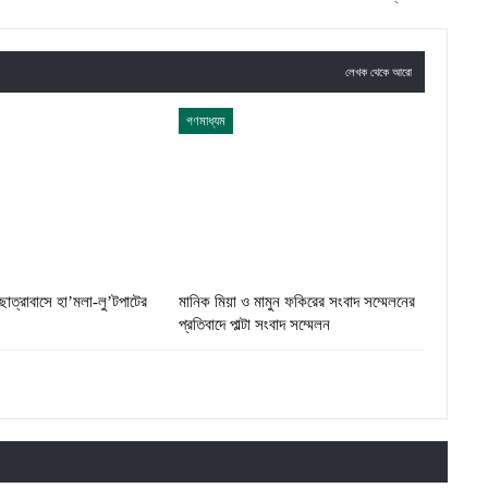
লেখক থেকে আরো
গণমাধ্যম
াত্রাবাসে হা’মলা-লু’টপাটের
মানিক মিয়া ও মামুন ফকিরের সংবাদ সম্মেলনের
প্রতিবাদে পাল্টা সংবাদ সম্মেলন