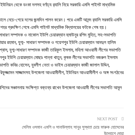
ইউনিয়ন থেকে ডংকা দলসহ বর্ণাঢ্য র‌্যালি নিয়ে সরকারি এমসি পাইলট মাধ্যমিক
তালে নেচে-গেয়ে দলের জন্মদিন পালন করেন। পরে একটি আনন্দ র‌্যালি সরকারি এমসি
ুর শহর প্রদক্ষিণ শেষে এমসি পাইলট মাধ্যমিক বিদ্যালয়ের ফটকে শেষ হয়।
ারণ সম্পাদক ও নাকোল ইউপি চেয়ারম্যান হুমাউনুর রশিদ মুহিত, সহ-সভাপতি
ার রহমান, যুগ্ম- সাধারণ সম্পাদক ও গয়েশপুর ইউপি চেয়ারম্যান আবদুল হালিম
বিশ্বাস, যুগ্ম-সাধারণ সম্পাদক কাজী তারিকুল ইসলাম, মহিলা আওয়ামী লীগের সভাপতি
সব্দালপুর ইউপি চেয়ারম্যান মোছাঃ পান্না খাতুন, কৃষক লীগের সভাপতি নজরুল ইসলাম
সভাপতি কবির হোসেন, যুবলীগ নেতা ও ভাইস চেয়ারম্যান কাজী জালাল উদ্দিন,
 আরিফুজ্জামন সাজ্জাদসহ উপজেলা আওয়ামীলীগ, ইউনিয়ন আওয়ামীলীগ ও অঙ্গ সংগঠনের
রশিদের সঞ্চালনায় সংক্ষিপ্ত বক্তব্য রাখেন উপজেলা আওয়ামী লীগের সভাপতি আবুল
NEXT POST
সেলিম ওসমান এমপি ও সানাউল্লাহ সানুর সুস্থতা চেয়ে ফারুক হোসেনের
উদ্যােগে দোয়া