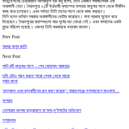
ফাউন্ডেশনের চেয়ারম্যান আশরাফুল হক বাবু বলেন, তিনি একজন সমাজসেবক এবং
অবাঙ্গালী নেতা। সৈয়দপুরে ২২টি উর্দুভাষী ক্যাম্পের অসহায় মানুষের পাশে থেকে দীর্ঘদিন
কাজ করে চলেছেন। এখন পর্যন্ত তিনি তাদের পাশে থেকে কাজ করছেন।
তিনি বলেন বর্তমান সরকার অবাঙ্গালীদের ভোটার করেছেন। নানা প্রকার সুযোগ করে
দিয়েছেন। সৈয়দপুরের ক্যাম্পগুলো আর পুর্বের মত নোংরা নেই। এখন বসবাসের একটা
সুন্দর পরিবেশ হয়েছে। এজন্য তিনি সরকারকে ধন্যবাদ জানান।
Prev Post
আমরা মানুষ জাতি
Next Post
পানি বন্দী মানুষের পাশে – শেখ মোহাম্মদ আজহার
তুমি এটাও পছন্দ করতে পারো
লেখক থেকে আরো
গ্রাম বাংলা
‘ছাত্রদল এখন ছাত্রলীগের রূপ ধারণ করেছে’: নারায়ণগঞ্জে গণসমাবেশে মাওলানা…
অপরাধ
তোলারাম কলেজ ছাত্রাবাসে হা’মলা-লু’টপাটের অভিযোগ
গণমাধ্যম