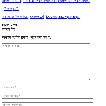
মানিক মিয়া ও মামুন ফকিরের সংবাদ সম্মেলনের প্রতিবাদে পাল্টা সংবাদ সম্মেলন
কৃষি ও প্রকৃতি
নারায়ণগঞ্জ শিল্প অঞ্চল বৃক্ষরোপণ কর্মসূচিতে- অধ্যাপক মামুন মাহামুদ
Prev
Next
উত্তর দিন
আপনার ইমেইল ঠিকানা প্রচার করা হবে না.