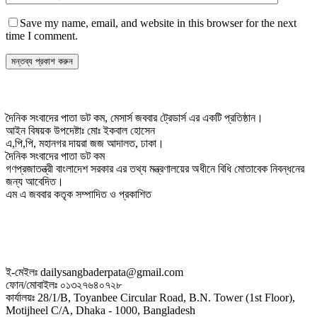
Save my name, email, and website in this browser for the next
time I comment.
দৈনিক সংবাদের পাতা ডট কম, মেসার্স জববার ট্রেডার্স এর একটি প্রতিষ্ঠান।
আইন বিষয়ক উপদেষ্টাঃ মোঃ ইকবাল হোসেন
এ,পি,পি, মহানগর দায়রা জজ আদালত, ঢাকা।
দৈনিক সংবাদের পাতা ডট কম
গণপ্রজাতন্ত্রী বাংলাদেশ সরকার এর তথ্য মন্ত্রণালয়ের অধীনে বিধি মোতাবেক নিবন্ধনের
জন্য আবেদিত।
এম এ জববার কতৃক সম্পাদিত ও প্রকাশিত
ই-মেইলঃ dailysangbaderpata@gmail.com
ফোন/মোবাইলঃ ০১৩২৭৬৪০৭২৮
কার্যালয়ঃ 28/1/B, Toyanbee Circular Road, B.N. Tower (1st Floor),
Motijheel C/A, Dhaka - 1000, Bangladesh