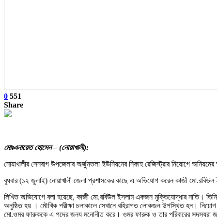
0
551
Share
মোঃএনায়েত হোসেন – (নোয়াখালী):
নোয়াখালীর সেনবাগ উপজেলার অর্জুনতলা ইউনিয়নের নিকাহ রেজিস্ট্রার নিয়োগে অনিয়ম
বুধবার (১২ জুলাই) নোয়াখালী জেলা প্রশাসকের কাছে এ অভিযোগ করেন কাজী মো.রবিউল ইসল
লিখিত অভিযোগে বলা হয়েছে, কাজী মো.রবিউল ইসলাম একজন মুক্তিযোদ্ধার নাতি। তিনি উপজে
অনুষ্ঠিত হয় । মৌখিক পরীক্ষা চলাকালে সেখানে বহিরাগত লোকজন উপস্থিত হন। নিয়োগ ব
মো.ওমর ফারুককে এ পদের জন্য মনোনীত করে। ওমর ফারুক ও তার পরিবারের সদস্যরা জ