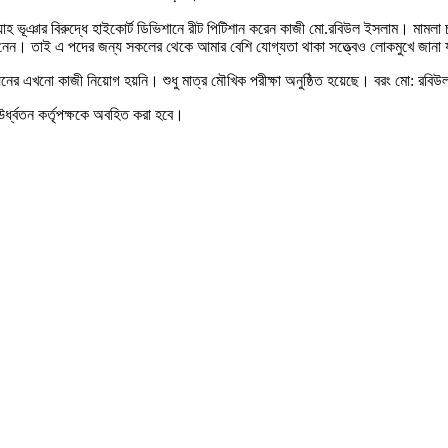
াহ ভূঞার বিরুদ্ধে হাইকোর্ট ডিভিশানে রীট পিটিশান করেন কাজী মো.রবিউল ইসলাম। মামল
যাহতি নেন। তাই এ পদের জন্য সকলের থেকে আমার বেশি যোগ্যতা থাকা সত্ত্বেও লোকমুখে জানা
র এখনো কাজী নিয়োগ হয়নি। শুধু মাত্র মৌখিক পরীক্ষা অনুষ্ঠিত হয়েছে। বরং মো: রবি
র্ধ্বতন কর্তৃপক্ষকে অবহিত করা হবে।