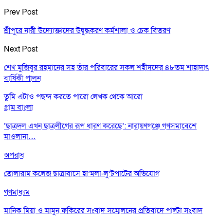
Prev Post
শ্রীপুরে নারী উদ্যোক্তাদের উদ্বুদ্ধকরণ কর্মশালা ও চেক বিতরণ
Next Post
শেখ মুজিবুর রহমানের সহ তাঁর পরিবারের সকল শহীদদের ৪৮তম শাহাদাৎ
বার্ষিকী পালন
তুমি এটাও পছন্দ করতে পারো
লেখক থেকে আরো
গ্রাম বাংলা
‘ছাত্রদল এখন ছাত্রলীগের রূপ ধারণ করেছে’: নারায়ণগঞ্জে গণসমাবেশে
মাওলানা…
অপরাধ
তোলারাম কলেজ ছাত্রাবাসে হা’মলা-লু’টপাটের অভিযোগ
গণমাধ্যম
মানিক মিয়া ও মামুন ফকিরের সংবাদ সম্মেলনের প্রতিবাদে পাল্টা সংবাদ