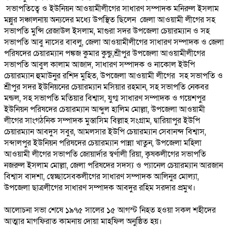
সভাপতিত্বে ও ইউনিয়ন আওয়ামীলীগের সাধারণ সম্পাদক মনিরুল ইসলাম
মন্নুর সঞ্চালনায় অন্যদের মধ্যে উপস্থিত ছিলেন জেলা আওয়ামী লীগের সহ
সভাপতি মুন্সি রেজাউল ইসলাম, মাগুরা সদর উপজেলা চেয়ারম্যান ও সহ
সভাপতি আবু নাসের বাবলু, জেলা আওয়ামীলীগের সাধারণ সম্পাদক ও জেলা
পরিষদের চেয়ারম্যান পঙ্কজ কুমার কুন্ডু,শ্রীপুর উপজেলা আওয়ামীলীগের
সভাপতি আবুল কালাম আজাদ, সাধারণ সম্পাদক ও নাকোল ইউপি
চেয়ারম্যান হুমাউনুর রশিদ মুহিত, উপজেলা আওয়ামী লীগের সহ সভাপতি ও
শ্রীপুর সদর ইউনিয়নের চেয়ারম্যান মসিয়ার রহমান, সহ সভাপতি নেকবর
মন্ডল, সহ সভাপতি মতিয়ার বিশ্বাস, যুগ্ম সাধারণ সম্পাদক ও গয়েশপুর
ইউনিয়ন পরিষদের চেয়ারম্যান আব্দুল হালিম মোল্লা, উপজেলা আওয়ামী
লীগের সাংগঠনিক সম্পাদক মুস্তাসিম বিল্লাহ সংগ্রাম, দ্বারিয়াপুর ইউপি
চেয়ারম্যান আবদুস সবুর, আমলসার ইউপি চেয়ারম্যান সেবানন্দ বিশ্বাস,
সব্দালপুর ইউনিয়ন পরিষদের চেয়ারম্যান পান্না খাতুন, উপজেলা মহিলা
আওয়ামী লীগের সভাপতি জোয়ার্দার স্বর্ণালী রিয়া, কৃষকলীগের সভাপতি
নজরুল ইসলাম মোল্লা, জেলা পরিষদের সদস্য ও প্যানেল চেয়ারম্যান আরজান
বিশ্বাস বাদশা, স্বেচ্ছাসেবকলীগের সাধারণ সম্পাদক আলিনুর মোল্যা,
উপজেলা ছাত্রলীগের সাধারণ সম্পাদক আবদুর রহিম সরদার প্রমুখ।
আলোচনা সভা শেষে ১৯৭৫ সালের ১৫ আগস্ট নিহত হওয়া সকল শহীদের
আত্মার মাগফিরাত কামনায় দোয়া মাহফিল অনুষ্ঠিত হয়।