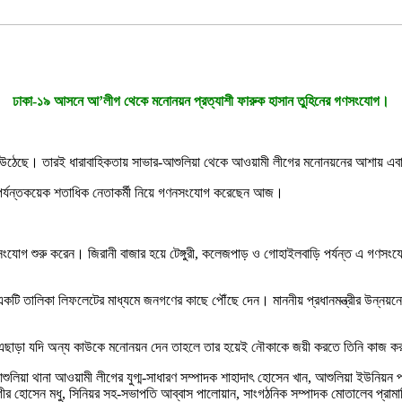
ঢাকা-১৯ আসনে আ’লীগ থেকে মনোনয়ন প্রত্যাশী ফারুক হাসান তুহিনের গণসংযোগ।
উঠেছে। তারই ধারাবাহিকতায় সাভার-আশুলিয়া থেকে আওয়ামী লীগের মনোনয়নের আশায় এবার ম
াড়ি পর্যন্তকয়েক শতাধিক নেতাকর্মী নিয়ে গণনসংযোগ করেছেন আজ।
 গণসংযোগ শুরু করেন। জিরানী বাজার হয়ে টেঙ্গুরী, কলেজপাড় ও গোহাইলবাড়ি পর্যন্ত এ গণ
একটি তালিকা লিফলেটের মাধ্যমে জনগণের কাছে পৌঁছে দেন। মাননীয় প্রধানমন্ত্রীর উন্নয়ন
শী। এছাড়া যদি অন্য কাউকে মনোনয়ন দেন তাহলে তার হয়েই নৌকাকে জয়ী করতে তিনি কাজ 
া থানা আওয়ামী লীগের যুগ্ম-সাধারণ সম্পাদক শাহাদাৎ হোসেন খান, আশুলিয়া ইউনিয়ন পরি
র হোসেন মধু, সিনিয়র সহ-সভাপতি আব্বাস পালোয়ান, সাংগঠনিক সম্পাদক মোতালেব প্রামানি