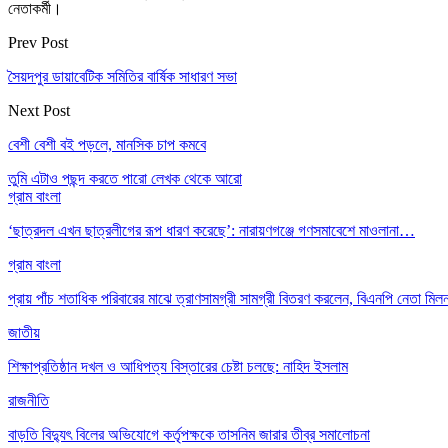
নেতাকর্মী।
Prev Post
সৈয়দপুর ডায়াবেটিক সমিতির বার্ষিক সাধারণ সভা
Next Post
বেশী বেশী বই পড়লে, মানসিক চাপ কমবে
তুমি এটাও পছন্দ করতে পারো
লেখক থেকে আরো
গ্রাম বাংলা
‘ছাত্রদল এখন ছাত্রলীগের রূপ ধারণ করেছে’: নারায়ণগঞ্জে গণসমাবেশে মাওলানা…
গ্রাম বাংলা
প্রায় পাঁচ শতাধিক পরিবারের মাঝে ত্রাণসামগ্রী সামগ্রী বিতরণ করলেন, বিএনপি নেতা ম
জাতীয়
শিক্ষাপ্রতিষ্ঠান দখল ও আধিপত্য বিস্তারের চেষ্টা চলছে: নাহিদ ইসলাম
রাজনীতি
বাড়তি বিদ্যুৎ বিলের অভিযোগে কর্তৃপক্ষকে তাসনিম জারার তীব্র সমালোচনা