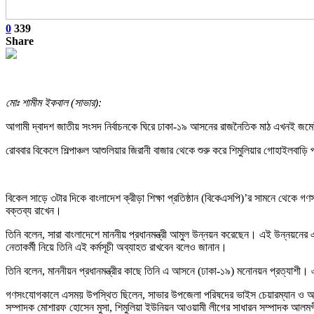
0
339
Share
মোঃ শামীম ইকবাল (সাভার):
আগামী দ্বাদশ জাতীয় সংসদ নির্বাচনকে ঘিরে ঢাকা-১৯ আসনের রাজনৈতিক মাঠ এখনই জমে
রোববার বিকেলে শিল্পাঞ্চল আশুলিয়ার জিরানী বাজার থেকে শুরু করে শিমুলিয়ার গোহাইলব
বিকেল সাড়ে ৩টার দিকে বাংলাদেশ ক্রীড়া শিক্ষা প্রতিষ্ঠান (বিকেএসপি)’র সামনে থেকে
বক্তব্য রাখেন।
তিনি বলেন, সারা বাংলাদেশে মাননীয় প্রধানমন্ত্রী আমুল উন্নয়ন করেছেন। এই উন্নয়নের 
নেতাকর্মী নিয়ে তিনি এই কর্মসূচী অব্যাহত রাখবেন বলেও জানান।
তিনি বলেন, মাননীয়ন প্রধানমন্ত্রীর কাছে তিনি এ আসনে (ঢাকা-১৯) মনোনয়ন প্রত্যা
গণসংযোগকালে এসময় উপস্থিত ছিলেন, সাভার উপজেলা পরিষদের ভাইস চেয়ারম্যান ও আশুলিয়
সম্পাদক মোশারফ হোসেন মুসা, শিমুলিয়া ইউনিয়ন আওয়ামী লীগের সাধারন সম্পাদক আলমগী