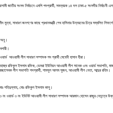
মী জাতীয় সংসদ নির্বাচনে এমপি পদপ্রার্থী, সমন্বয়ক ১৪ দল ঢাকা-৫ সংসদীয় নির্বাচনী এল
নর রশীদ মুন্না, সাধারণ জনগণের কাছে প্রধানমন্ত্রী শেখ হাসিনার উন্নয়নের চিত্র সম্বলি
ম অনু।
বেপারী।
 ওয়ার্ড আওয়ামী লীগ সাধারণ সম্পাদক পদ প্রার্থী মেহেদী হাসান হীরা।
হাজ্ব রফিকুল ইসলাম রফিক, ডেমরা ইউনিয়ন আওয়ামী লীগ সাবেক ৩নং ওয়ার্ড সভাপতি, মাজ
েচ্ছাসেবক লীগ সভাপতি পদপ্রার্থী, শামসুল আলম সুজন, আওয়ামী লীগ নেতা, আব্দুর রহিম।
, মোঃ শহিদুল্লাহ, মোঃ রফিকুল ইসলাম কালু।
 ৬৩ নং ওয়ার্ড ৩ নং ইউনিট আওয়ামী লীগ সাধারণ সম্পাদক আরমান হোসেন রাজুর নেতৃত্বে