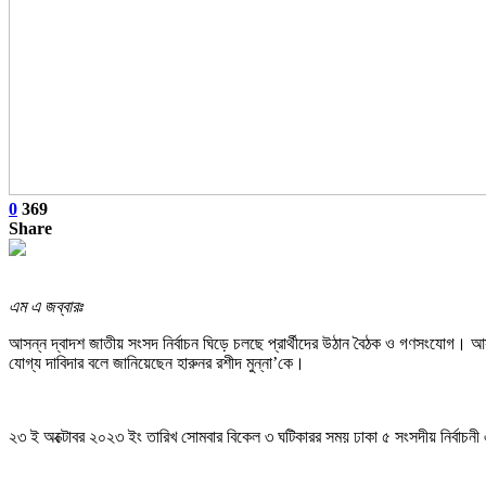
0
369
Share
এম এ জব্বারঃ
আসন্ন দ্বাদশ জাতীয় সংসদ নির্বাচন ঘিড়ে চলছে প্রার্থীদের উঠান বৈঠক ও গণসংযোগ। আসছ
যোগ্য দাবিদার বলে জানিয়েছেন হারুনর রশীদ মুন্না’কে।
২৩ ই অক্টোবর ২০২৩ ইং তারিখ সোমবার বিকেল ৩ ঘটিকারর সময় ঢাকা ৫ সংসদীয় নির্বাচনী এলা