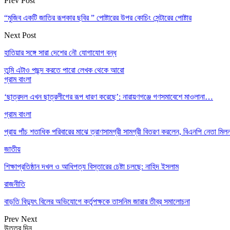
Prev Post
“মুজিব একটি জাতির রূপকার ছবির ” পোষ্টারের উপর কোচিং সেন্টারের পোষ্টার
Next Post
হাতিয়ার সঙ্গে সারা দেশের নৌ যোগাযোগ বন্ধ
তুমি এটাও পছন্দ করতে পারো
লেখক থেকে আরো
গ্রাম বাংলা
‘ছাত্রদল এখন ছাত্রলীগের রূপ ধারণ করেছে’: নারায়ণগঞ্জে গণসমাবেশে মাওলানা…
গ্রাম বাংলা
প্রায় পাঁচ শতাধিক পরিবারের মাঝে ত্রাণসামগ্রী সামগ্রী বিতরণ করলেন, বিএনপি নেতা ম
জাতীয়
শিক্ষাপ্রতিষ্ঠান দখল ও আধিপত্য বিস্তারের চেষ্টা চলছে: নাহিদ ইসলাম
রাজনীতি
বাড়তি বিদ্যুৎ বিলের অভিযোগে কর্তৃপক্ষকে তাসনিম জারার তীব্র সমালোচনা
Prev
Next
উত্তর দিন