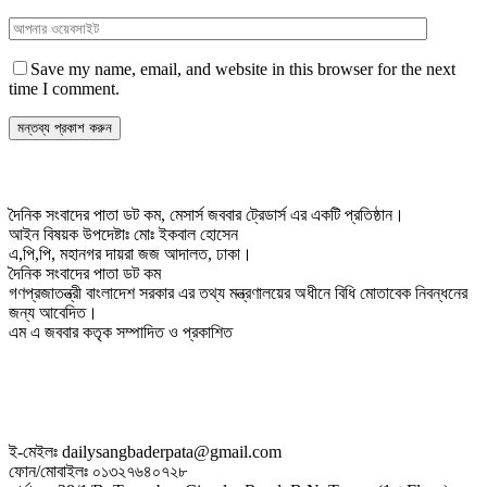
Save my name, email, and website in this browser for the next
time I comment.
দৈনিক সংবাদের পাতা ডট কম, মেসার্স জববার ট্রেডার্স এর একটি প্রতিষ্ঠান।
আইন বিষয়ক উপদেষ্টাঃ মোঃ ইকবাল হোসেন
এ,পি,পি, মহানগর দায়রা জজ আদালত, ঢাকা।
দৈনিক সংবাদের পাতা ডট কম
গণপ্রজাতন্ত্রী বাংলাদেশ সরকার এর তথ্য মন্ত্রণালয়ের অধীনে বিধি মোতাবেক নিবন্ধনের
জন্য আবেদিত।
এম এ জববার কতৃক সম্পাদিত ও প্রকাশিত
ই-মেইলঃ dailysangbaderpata@gmail.com
ফোন/মোবাইলঃ ০১৩২৭৬৪০৭২৮