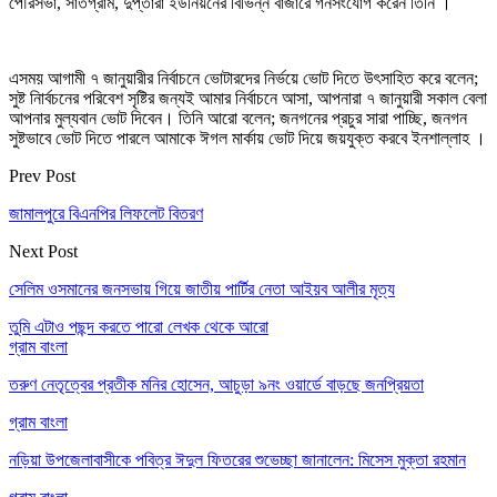
পৌরসভা, সাতগ্রাম, দুপ্তারা ইউনিয়নের বিভিন্ন বাজারে গনসংযোগ করেন তিনি ।
এসময় আগামী ৭ জানুয়ারীর নির্বাচনে ভোটারদের নির্ভয়ে ভোট দিতে উৎসাহিত করে বলেন;
সুষ্ট নিার্বচনের পরিবেশ সৃষ্টির জন্যই আমার নির্বাচনে আসা, আপনারা ৭ জানুয়ারী সকাল বেলা
আপনার মুল্যবান ভোট দিবেন। তিনি আরো বলেন; জনগনের প্রচুর সারা পাচ্ছি, জনগন
সুষ্টভাবে ভোট দিতে পারলে আমাকে ঈগল মার্কায় ভোট দিয়ে জয়যুক্ত করবে ইনশাল্লাহ ।
Prev Post
জামালপুরে বিএনপির লিফলেট বিতরণ
Next Post
সেলিম ওসমানের জনসভায় গিয়ে জাতীয় পার্টির নেতা আইয়ব আলীর মৃত্য
তুমি এটাও পছন্দ করতে পারো
লেখক থেকে আরো
গ্রাম বাংলা
তরুণ নেতৃত্বের প্রতীক মনির হোসেন, আচুড়া ৯নং ওয়ার্ডে বাড়ছে জনপ্রিয়তা
গ্রাম বাংলা
নড়িয়া উপজেলাবাসীকে পবিত্র ঈদুল ফিতরের শুভেচ্ছা জানালেন: মিসেস মুক্তা রহমান