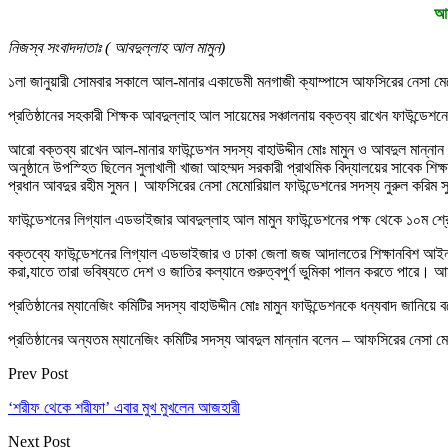
আফ
নিজস্ব সংবাদদাতাঃ ( আবদুল্লাহ আল মামুন)
১লা জানুয়ারী সোমবার সকালে আল-মানার একাডেমী মনগাজী ক্যাম্পাসে আফসিরের নেসা মেমো
প্রতিষ্ঠানের সহকারী শিক্ষক আবদুল্লাহ আল সায়েমের সঞ্চালনায় বক্তব্য রাখেন ফাউন্
আরো বক্তব্য রাখেন আল-মানার ফাউন্ডেশন সদস্য বাহাউদ্দীন মোঃ মামুন ও আবদুল মান্না
অনুষ্ঠানে উপস্হিত ছিলেন সুলাখালী খাজা আহম্মদ সরকারী প্রাথমিক বিদ্যালয়ের সাবেক শ
প্রধান আবদুর রহীম সুমন। আফসিরের নেসা মেমোরিয়াল ফাউন্ডেশনের সদস্য নুরুল করিম সুরাইম
ফাউন্ডেশনের লিগ্যাল এডভাইজার আবদুল্লাহ আল মামুন ফাউন্ডেশনের পক্ষ থেকে ১০ম শ্র
বক্তব্যে ফাউন্ডেশনের লিগ্যাল এডভাইজার ও ঢাকা জেলা জজ আদালতের শিক্ষানবিশ আইনজীব
করা,যাতে তারা ভবিষ্যতে দেশ ও জাতির কল্যানে গুরুত্বপুর্ণ ভুমিকা পালন করতে পারে
প্রতিষ্ঠানের ম্যানেজিং কমিটির সদস্য বাহাউদ্দীন মোঃ মামুন ফাউন্ডেশনকে ধন্যবাদ জান
প্রতিষ্ঠানের অন্যতম ম্যানেজিং কমিটির সদস্য আবদুল মান্নান বলেন – আফসিরের নেসা 
Prev Post
‘শরীফ থেকে শরীফা’ এবার মুখ মুখলেন আজহারী
Next Post