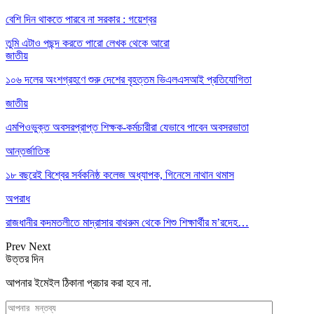
বেশি দিন থাকতে পারবে না সরকার : গয়েশ্বর
তুমি এটাও পছন্দ করতে পারো
লেখক থেকে আরো
জাতীয়
১০৬ দলের অংশগ্রহণে শুরু দেশের বৃহত্তম ভিএলএসআই প্রতিযোগিতা
জাতীয়
এমপিওভুক্ত অবসরপ্রাপ্ত শিক্ষক-কর্মচারীরা যেভাবে পাবেন অবসরভাতা
আন্তর্জাতিক
১৮ বছরেই বিশ্বের সর্বকনিষ্ঠ কলেজ অধ্যাপক, গিনেসে নাথান থমাস
অপরাধ
রাজধানীর কদমতলীতে মাদ্রাসার বাথরুম থেকে শিশু শিক্ষার্থীর ম’রদেহ…
Prev
Next
উত্তর দিন
আপনার ইমেইল ঠিকানা প্রচার করা হবে না.