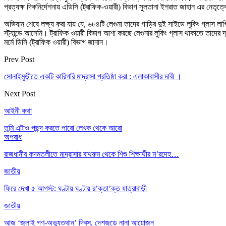
প্রত্যক্ষ দিকনির্দেশনায় এডিসি (ট্রাফিক-ওয়ারী) বিভাগ সুলতানা ইশরাত জাহান এর নে
অভিযান শেষে লক্ষ্য করা যায় যে, ৬৮৪টি লেগুনা তাদের গাড়ির দুই সাইডে লুকিং গ্লাস লাগ
স্ট্যান্ডে আসেনি। ট্রাফিক ওয়ারী বিভাগ আশা করছে লেগুনার লুকিং গ্লাস থাকাতে তাদের দ্ব
মর্মে ডিসি (ট্রাফিক ওয়ারী) বিভাগ জানান।
Prev Post
সোনাইমুড়ীতে একটি কারিগরি মাদ্রাসা প্রতিষ্ঠা করা : এলাকাবাসীর দাবী ।
Next Post
আইনী কথা
তুমি এটাও পছন্দ করতে পারো
লেখক থেকে আরো
অপরাধ
রাজধানীর কদমতলীতে মাদ্রাসার বাথরুম থেকে শিশু শিক্ষার্থীর ম’রদেহ…
জাতীয়
ফিরে দেখা ৫ আগস্ট: ঘণ্টায় ঘণ্টায় র’ক্তা’ক্ত যাত্রাবাড়ী
জাতীয়
আজ ‘জুলাই গণ-অভ্যুত্থান’ দিবস, দেশজুড়ে নানা আয়োজন