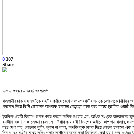
0
307
Share
এম এ জব্বার – সংবাদের পাতা:
রাজধানীর ঢাকার যানজটকে সহনীয় পর্যায়ে রেখে এবং নগরবাসীর সড়কে চলাচলকে নির্বিঘ্ন ও 
পদক্ষেপ নিয়ে ডিসি মোহাম্মদ আশরাফ ইমামের নেতৃত্বে কাজ করে যাচ্ছে ট্রাফিক ওয়ারী ব
ট্রাফিক ওয়ারী বিভাগে জনসংখ্যার ঘনত্ব অধিক হওয়ায় এবং অধিক সংখ্যক যানবাহনের তুলনা
ব্যাটারি রিকশা এবং লেগুনার চলাচল। ট্রাফিক ওয়ারী বিভাগের অধীনে কাপ্তান বাজার, দয়াগঞ্জ,
করে দেখা যায়, লেগুনার লুকিং গ্লাস না থাকা, অপরিপক্ক চালক দিয়ে লেগুনা চালানো এবং য
দিন বা ৭২ ঘণ্টার মধ্যে লুকিং গ্লাস লাগানোর জন্য কড়া নির্দেশনা দেয়া হয়। গত ১৬/০৫/২৪