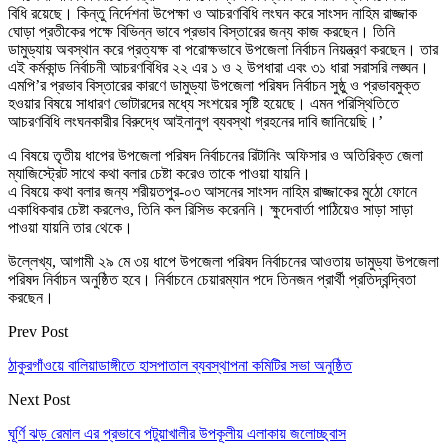
বিধি রয়েছে। কিন্তু নির্দেশনা উপেক্ষা ও আচরণবিধি লংঘন করে সাংসদ নাহিম রাজ্জাক
ঘোড়া প্রতীকের পক্ষে বিভিন্ন ভাবে প্রভাব বিস্তারের জন্য কাজ করছেন। তিনি
ডামুড্যায় অবস্থান করে প্রত্যক্ষ বা পরোক্ষভাবে উপজেলা নির্বাচন নিয়ন্ত্রণ করছেন। তার
এই কর্মকান্ড নির্বাচনী আচরণবিধির ২২ এর ১ ও ২ উপধারা এবং ৩১ ধারা সরাসরি লঙ্ঘন।
এমপি’র প্রভাব বিস্তারের কারণে ডামুড্যা উপজেলা পরিষদ নির্বাচন সুষ্ঠু ও প্রভাবমুক্ত
হওয়ার বিষয়ে সাধারণ ভোটারদের মধ্যে সংশয়ের সৃষ্টি হয়েছে। এমন পরিস্থিতিতে
আচরণবিধি লংঘনকারীর বিরুদ্ধে আইনানুগ ব্যবস্থা গ্রহনের দাবি জানিয়েছি।’
এ বিষয়ে তৃতীয় ধাপের উপজেলা পরিষদ নির্বাচনের রিটানিং অফিসার ও অতিরিক্ত জেলা
ম্যাজিস্ট্রেট সাথে কথা বলার চেষ্টা করেও তাকে পাওয়া যায়নি।
এ বিষয়ে কথা বলার জন্য শরীয়তপুর-০৩ আসনের সাংসদ নাহিম রাজ্জাকের মুঠো ফোনে
একাধিকবার চেষ্টা করলেও, তিনি কল রিসিভ করেননি। ক্ষুদেবার্তা পাঠিয়েও সাড়া সাড়া
পাওয়া যায়নি তার থেকে।
উল্লেখ্য, আগামী ২৯ মে ৩য় ধাপে উপজেলা পরিষদ নির্বাচনের আওতায় ডামুড্যা উপজেলা
পরিষদ নির্বাচন অনুষ্ঠিত হবে। নির্বাচনে চেয়ারম্যান পদে তিনজন প্রার্থী প্রতিদ্বন্দ্বিতা
করছেন।
Prev Post
ঠাকুরগাঁওয়ে বালিয়াডাঙ্গীতে হাসপাতাল ব্যবস্থাপনা কমিটির সভা অনুষ্ঠিত
Next Post
ঘূর্ণি ঝড় রেমাল এর প্রভাবে পটুয়াখালীর উপকূলীয় এলাকায় জলোচ্ছ্বাস