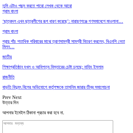
তুমি এটাও পছন্দ করতে পারো
লেখক থেকে আরো
গ্রাম বাংলা
‘ছাত্রদল এখন ছাত্রলীগের রূপ ধারণ করেছে’: নারায়ণগঞ্জে গণসমাবেশে মাওলানা…
গ্রাম বাংলা
প্রায় পাঁচ শতাধিক পরিবারের মাঝে ত্রাণসামগ্রী সামগ্রী বিতরণ করলেন, বিএনপি নেতা
মিলন…
জাতীয়
শিক্ষাপ্রতিষ্ঠান দখল ও আধিপত্য বিস্তারের চেষ্টা চলছে: নাহিদ ইসলাম
রাজনীতি
বাড়তি বিদ্যুৎ বিলের অভিযোগে কর্তৃপক্ষকে তাসনিম জারার তীব্র সমালোচনা
Prev
Next
উত্তর দিন
আপনার ইমেইল ঠিকানা প্রচার করা হবে না.