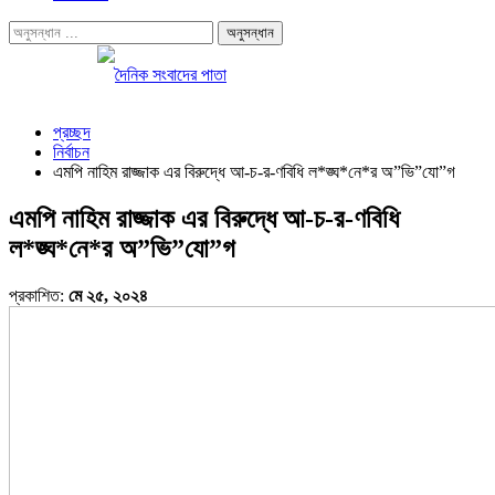
প্রচ্ছদ
নির্বাচন
এমপি নাহিম রাজ্জাক এর বিরুদ্ধে আ-চ-র-ণবিধি ল*ঙ্ঘ*নে*র অ”ভি”যো”গ
এমপি নাহিম রাজ্জাক এর বিরুদ্ধে আ-চ-র-ণবিধি
ল*ঙ্ঘ*নে*র অ”ভি”যো”গ
প্রকাশিত:
মে ২৫, ২০২৪