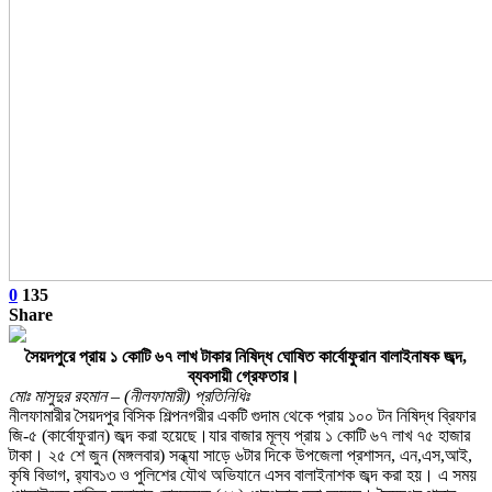
0
135
Share
সৈয়দপুরে প্রায় ১ কোটি ৬৭ লাখ টাকার নিষিদ্ধ ঘোষিত কার্বোফুরান বালাইনাষক জব্দ,
ব্যবসায়ী গ্রেফতার।
মোঃ মাসুদুর রহমান – (নীলফামারী) প্রতিনিধিঃ
নীলফামারীর সৈয়দপুর বিসিক শিল্পনগরীর একটি গুদাম থেকে প্রায় ১০০ টন নিষিদ্ধ ব্রিফার
জি-৫ (কার্বোফুরান) জব্দ করা হয়েছে।যার বাজার মূল্য প্রায় ১ কোটি ৬৭ লাখ ৭৫ হাজার
টাকা। ২৫ শে জুন (মঙ্গলবার) সন্ধ্যা সাড়ে ৬টার দিকে উপজেলা প্রশাসন, এন,এস,আই,
কৃষি বিভাগ, র‌্যাব১৩ ও পুলিশের যৌথ অভিযানে এসব বালাইনাশক জব্দ করা হয়। এ সময়