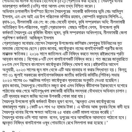
গোডাউনের মালিক মনোয়ার হোসেনকে (৫২) গ্রেপ্তার করা হয়েছে। সৈয়দপুর থানার
ভারপ্রাপ্ত কর্মকর্তা (ওসি) শাহা আলম এসব তথ্য নিশ্চিত করেন।
অভিযান চলাকালীন উপস্হিত ছিলেন সৈয়দপুরের সহকারী কমিশনার ভূমি মোঃ আমিনুল
ইসলাম, এন এস আই এর উপ পরিচালক মশিউর রহমান, কোম্পানি কমান্ডার সিপিসি-২,
র‍্যাব-১৩, নীলফামারী এর লে: ক: মোঃ মেহেদী হাসান, কৃষি সম্প্রসারন অধি: নীলফামারী
অতিরিক্ত উপ-পরিচালক, প্লান্ট প্রোডাকশন মোছাঃ শাহীনা বেগম, উপজেলা কৃষি
কর্মকর্তা সৈয়দপুর এর কৃষিবিদ ধীমান ভুষন, কৃষি সম্প্রসারন অধিদপ্তর, নীলফামারী জেলা
প্রশিক্ষণ কর্মকর্তা আজিজুল ইসলাম
গ্রেপ্তারকৃত মনোয়ার হোসেন সৈয়দপুর উপজেলার কাশিরাম বেলপুকুর ইউনিয়নের মৃত
মমতাজ হোসেনের ছেলে।র‍্যাব জানায়, কার্বোফুরান নামের বালাইনাশকটি প্রাণীর জন্য
মারাত্মক ক্ষতিকর। ২০১৬ সালে জাতিসংঘ এটি নিষিদ্ধ করতে সদস্য রাষ্ট্রগুলোর প্রতি
আহ্বান জানায়। বিশ্বের ৮৭টি দেশ বালাইনাশকটি নিষিদ্ধ করে। গত বছরের জানুয়ারিতে
৮৮তম দেশ হিসেবে বাংলাদেশ কার্বোফুরান নিষিদ্ধ ঘোষণা করে।রাষ্ট্রপতির আদেশ
অনুযায়ী, ২০২৩ সালের জুন মাস থেকে এটি আর ব্যবহার না করার সিদ্ধান্ত হয়। কিন্তু
গত ৩১ জুলাই সরকারের বালাইনাশকবিষয়ক জাতীয় কারিগরি কমিটির (পিটাক) সভায়
২০২৩ সালের ৩০ অক্টোবর পর্যন্ত কার্বোফুরান ব্যবহারের অনুমতি দেওয়া হয়েছিল।
র‍্যাব জানায়, সৈয়দপুরে গোডাউনে মজুত রাখা এসব নিষিদ্ধ কীটনাশক ট্রাকযোগে যশোরে
পাঠানোর খবর পেয়ে আইনশৃঙ্খলা রক্ষাকারী বাহিনীর সদস্যরা যৌথভাবে অভিযান চালান।
এটি ব্যবহার করলে জমির অনেক উপকারী পোকা মারা যায়।
সৈয়দপুর উপজেলা কৃষি কর্মকর্তা ধীমান ভূষণ বলেন, ‘জব্দকৃত এসব কার্বোফুরানের
বাজারমূল্য প্রায় ১ কোটি ৬৭ লাখ ৭৫ হাজার টাকা। এ ঘটনায় আজ বুধবার নিজে বাদী হয়ে
সৈয়দপুর থানায় বিশেষ ক্ষমতা আইনের ২৫ ধারায় একটি মামলা দায়ের করেছি।’
সৈয়দপুর থানার ওসি শাহা আলম বলেন, দুপুরের পরে আসামিকে আদালতে পাঠানো হবে।
জব্দকৃত নিষিদ্ধ বালাইনাশক ওষুধ গোডাউনে রেখে সিলগালা করা হয়েছে।’