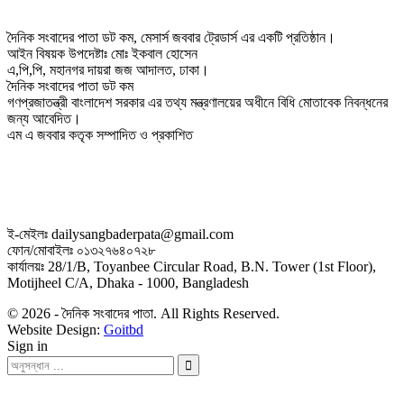
দৈনিক সংবাদের পাতা ডট কম, মেসার্স জববার ট্রেডার্স এর একটি প্রতিষ্ঠান।
আইন বিষয়ক উপদেষ্টাঃ মোঃ ইকবাল হোসেন
এ,পি,পি, মহানগর দায়রা জজ আদালত, ঢাকা।
দৈনিক সংবাদের পাতা ডট কম
গণপ্রজাতন্ত্রী বাংলাদেশ সরকার এর তথ্য মন্ত্রণালয়ের অধীনে বিধি মোতাবেক নিবন্ধনের
জন্য আবেদিত।
এম এ জববার কতৃক সম্পাদিত ও প্রকাশিত
ই-মেইলঃ dailysangbaderpata@gmail.com
ফোন/মোবাইলঃ ০১৩২৭৬৪০৭২৮
কার্যালয়ঃ 28/1/B, Toyanbee Circular Road, B.N. Tower (1st Floor),
Motijheel C/A, Dhaka - 1000, Bangladesh
© 2026 - দৈনিক সংবাদের পাতা. All Rights Reserved.
Website Design:
Goitbd
Sign in