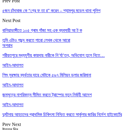
Prev Post
৫জন চাঁদাবাজ কে “গ্রে ফ তা র” করেন – শ্যামপুর মডেল থানা পুলিশ
Next Post
বালিয়াডাঙ্গীতে ১০৫ গ্ৰাম গাঁজা সহ এক ব্যবসায়ী আ ট ক
তুমি এটাও পছন্দ করতে পারো
লেখক থেকে আরো
অপরাধ
শরীয়তপুরে মধ্যযুগীয় কায়দায় নারীকে নি’র্যা’তন, অভিযোগ তুলে নিতে…
আইন-আদালত
শিশু সুরক্ষায় ব্যর্থতার দায়ে মেটাকে ৫৬৭ মিলিয়ন ডলার জরিমানা
আইন-আদালত
জন্মসূত্রে নাগরিকত্ব সীমিত করতে ট্রাম্পের নতুন নির্বাহী আদেশ
আইন-আদালত
দুর্ঘটনায় আহতদের প্রাথমিক চিকিৎসা নিশ্চিত করতে সার্কুলার জারির নির্দেশ হাইকোর্টের
Prev
Next
উত্তর দিন