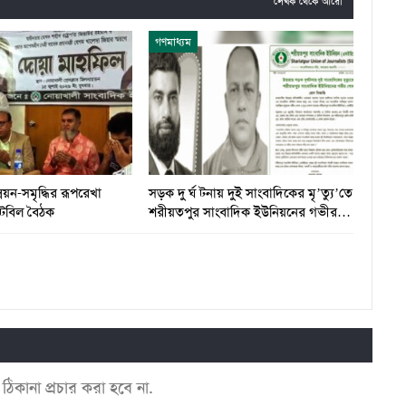
লেখক থেকে আরো
গণমাধ্যম
নয়ন-সমৃদ্ধির রূপরেখা
সড়ক দু র্ঘ টনায় দুই সাংবাদিকের মৃ’ত্যু’তে
টেবিল বৈঠক
শরীয়তপুর সাংবাদিক ইউনিয়নের গভীর…
কানা প্রচার করা হবে না.