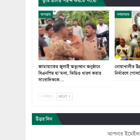
তুমি এটাও পছন্দ করতে পারো
অপরাধ
গণমাধ্যম
জামায়াতের জুলাই অভ্যুত্থান অনুষ্ঠানে
নোয়াখালীর উন্
বিএনপির হা’মলা, ভিডিও ধারণ করার
নির্ধারণে গোল
সাংবাদিককে…
PREV
NEXT
উত্তর দিন
আপনার ইমেইল ঠি