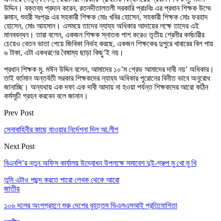
উদ্দিন। বক্তব্য প্রদান করেন, রতনদীতালতলী সরকারি প্রাঃবিঃ এর প্রধান শিক্ষক উম্মে
রুমান, শুহরী সঃপ্রঃ এর সহকারী শিক্ষক মোঃ খবির হোসেন, সহকারী শিক্ষক মোঃ ফরহাদ
হোসেন, মোঃ আহসান। এসময়ে তাদের ন্যায্য অধিকার আদায়ের লক্ষে তাদের এই
মানববন্ধন। তারা বলেন, একজন শিক্ষক স্নাতক পাশ করেও তৃতীয় শ্রেনীর কর্মচারীর
চেয়েও বেতন ভাতা পেয়ে জিবিকা নির্ভহ করছে, একজন শিক্ষকের দুপুরে খাবারের বিল পায়
৬ টাকা, এটা একধরণের বৈষাম্য ছাড়া কিছু’ই নয়।
প্রধান শিক্ষক মু. মঈন উদ্দিন বলেন, আমাদের ১০’ম গ্রেড আমাদের দাবী নয়’ অধিকার।
তাই বর্তমান অন্তর্বতী সরকার শিক্ষকদের ন্যায্য অধিকার পুরোনের বিনীত ভাবে অনুরোধ
জানাচ্ছি। অন্যথায় এক দফা এক দাবী আদায় না হওয়া পর্যন্ত শিক্ষকদের আরো কঠিন
কর্মসূচী গ্রহন করবেন বলে জানান।
Prev Post
সেনাবাহিনীর কাছে যাওয়ার নির্দেশনা দিল আ.লীগ
Next Post
বিএনপি’র নতুন অফিস কার্যালয় উদ্বোধন উপলক্ষে সমাবেশ দুই-গ্রুপ মু খো মু খি
তুমি এটাও পছন্দ করতে পারো
লেখক থেকে আরো
জাতীয়
১০৬ দলের অংশগ্রহণে শুরু দেশের বৃহত্তম ভিএলএসআই প্রতিযোগিতা