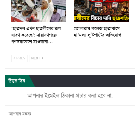
‘ছাত্রদল এখন ছাত্রলীগের রূপ
তোলারাম কলেজ ছাত্রাবাসে
ধারণ করেছে’: নারায়ণগঞ্জে
হা’মলা-লু’টপাটের অভিযোগ
গণসমাবেশে মাওলানা…
PREV
NEXT
উত্তর দিন
আপনার ইমেইল ঠিকানা প্রচার করা হবে না.