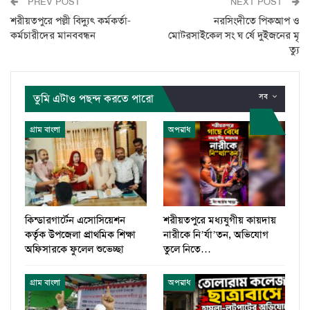
PREV POST
NEXT POST
শরীয়তপুরে পল্লী বিদ্যুৎ কর্মকর্তা-
নরসিংদীতে পিকআপ ও
কর্মচারীদের মানববন্ধন
মোটরসাইকেল সং ঘ র্ষে দুইজনের মৃ
ত্যু
তুমি এটাও পছন্দ করতে পারো
সব
গ্রাম বাংলা
অপরাধ
কিন্ডারগার্টেন এসোসিয়েশন
শরীয়তপুরে মধ্যযুগীয় কায়দায়
কর্তৃক উপজেলা প্রাথমিক শিক্ষা
নারীকে নি’র্যা’তন, অভিযোগ
অফিসারকে ফুলেল শুভেচ্ছা
তুলে নিতে…
গ্রাম বাংলা
অপরাধ