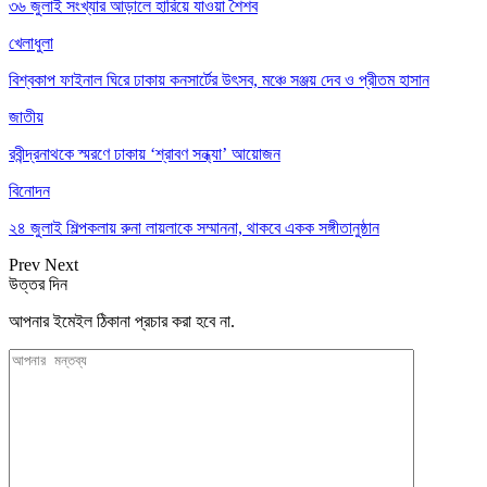
৩৬ জুলাই সংখ্যার আড়ালে হারিয়ে যাওয়া শৈশব
খেলাধুলা
বিশ্বকাপ ফাইনাল ঘিরে ঢাকায় কনসার্টের উৎসব, মঞ্চে সঞ্জয় দেব ও প্রীতম হাসান
জাতীয়
রবীন্দ্রনাথকে স্মরণে ঢাকায় ‘শ্রাবণ সন্ধ্যা’ আয়োজন
বিনোদন
২৪ জুলাই শিল্পকলায় রুনা লায়লাকে সম্মাননা, থাকবে একক সঙ্গীতানুষ্ঠান
Prev
Next
উত্তর দিন
আপনার ইমেইল ঠিকানা প্রচার করা হবে না.