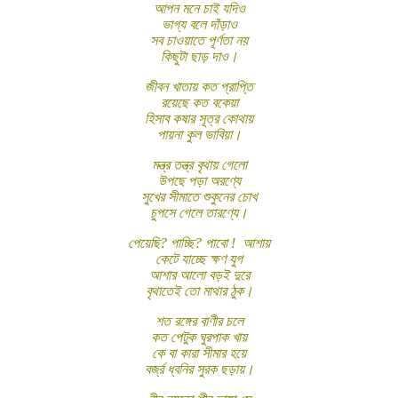
আপন মনে চাই যদিও
ভাগ্য বলে দাঁড়াও
সব চাওয়াতে পূর্ণতা নয়
কিছুটা ছাড় দাও।
জীবন খাতায় কত প্রাপ্তি
রয়েছে কত বকেয়া
হিসাব কষার সূত্র কোথায়
পায়না কুল ভাবিয়া।
মন্ত্র তন্ত্র বৃথায় গেলো
উপছে পড়া অরণ্যে
সুখের সীমাতে শুকুনের চোখ
চুপসে গেলে তারণ্যে।
পেয়েছি? পাচ্ছি? পাবো ! আশায়
কেটে যাচ্ছে ক্ষণ যুগ
আশার আলো বড়ই দুরে
বৃথাতেই তো মাথার ঠুক।
শত রঙ্গের বাণীর চলে
কত পেটুক ঘুরপাক খায়
কে বা কারা সীমার হয়ে
বর্জ্র ধ্বনির সুরক ছড়ায়।