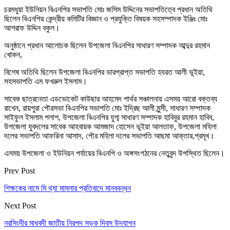
চরমধুয়া ইউনিয়ন বিএনপির সভাপতি মোঃ জসিম উদ্দিনের সভাপতিত্বে প্রধান অতিথি
ছিলেন বিএনপির কেন্দ্রীয় কমিটির বিজ্ঞান ও প্রযুক্তি বিষয়ক সহসম্পাদক ইঞ্জিঃ মোঃ
আশরাফ উদ্দিন বকুল।
অনুষ্ঠানে প্রধান আলোচক ছিলেন উপজেলা বিএনপির সাধারণ সম্পাদক আব্দুর রহমান
খোকন,
বিশেষ অতিথি ছিলেন উপজেলা বিএনপির ভারপ্রাপ্ত সভাপতি হযরত আলী ভূইয়া,
সহসভাপতি এম ফখরুল ইসলাম।
সাবেক ছাত্রনেতা এডভোকেট কাউছার আহমেদ পার্থর সঞ্চালনায় এসময় আরো বক্তব্য
রাখেন, রায়পুরা পৌরসভা বিএনপির সভাপতি মোঃ ইদ্রিছ আলী মুন্সী, সাধারণ সম্পাদক
সাইফুল ইসলাম পলাশ, উপজেলা বিএনপির যুগ্ম সাধারণ সম্পাদক হাবিবুর রহমান হাবিব,
উপজেলা যুবদলের সাবেক আহবায়ক আমজাদ হোসেন ভূইয়া আলতাফ, উপজেলা মহিলা
দলের সভাপতি আফরিনা আসাদ, পৌর মহিলা দলের সভাপতি আছমা আক্তার,প্রমূখ।
এসময় উপজেলা ও ইউনিয়ন পর্যায়ের বিএনপি ও অঙ্গসংগঠনের নেতৃবৃন্দ উপস্থিত ছিলেন।
Prev Post
শিক্ষকের নামে মি থ্যা মামলার প্রতিবাদে মানববন্ধন
Next Post
নরসিংদীর মাধবদী জাতীয় নিরপদ সড়ক দিবস উদযাপন