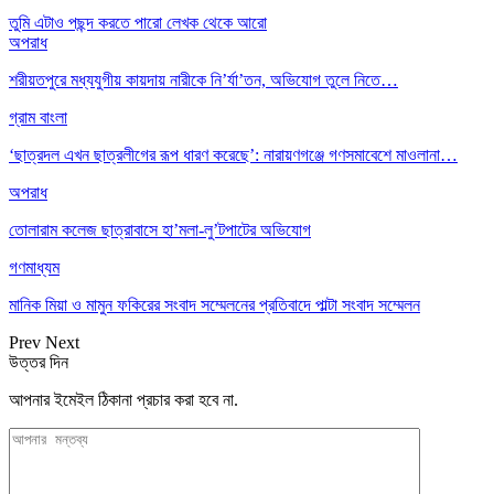
তুমি এটাও পছন্দ করতে পারো
লেখক থেকে আরো
অপরাধ
শরীয়তপুরে মধ্যযুগীয় কায়দায় নারীকে নি’র্যা’তন, অভিযোগ তুলে নিতে…
গ্রাম বাংলা
‘ছাত্রদল এখন ছাত্রলীগের রূপ ধারণ করেছে’: নারায়ণগঞ্জে গণসমাবেশে মাওলানা…
অপরাধ
তোলারাম কলেজ ছাত্রাবাসে হা’মলা-লু’টপাটের অভিযোগ
গণমাধ্যম
মানিক মিয়া ও মামুন ফকিরের সংবাদ সম্মেলনের প্রতিবাদে পাল্টা সংবাদ সম্মেলন
Prev
Next
উত্তর দিন
আপনার ইমেইল ঠিকানা প্রচার করা হবে না.