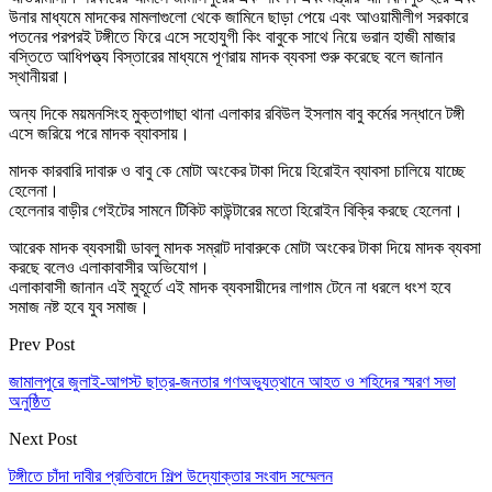
উনার মাধ্যমে মাদকের মামলাগুলো থেকে জামিনে ছাড়া পেয়ে এবং আওয়ামীলীগ সরকারে
পতনের পরপরই টঙ্গীতে ফিরে এসে সহোযুগী কিং বাবুকে সাথে নিয়ে ভরান হাজী মাজার
বস্তিতে আধিপত্ত্য বিস্তারের মাধ্যমে পূণরায় মাদক ব্যবসা শুরু করেছে বলে জানান
স্থানীয়রা।
অন্য দিকে ময়মনসিংহ মুক্তাগাছা থানা এলাকার রবিউল ইসলাম বাবু কর্মের সন্ধানে টঙ্গী
এসে জরিয়ে পরে মাদক ব্যাবসায়।
মাদক কারবারি দাবারু ও বাবু কে মোটা অংকের টাকা দিয়ে হিরোইন ব্যাবসা চালিয়ে যাচ্ছে
হেলেনা।
হেলেনার বাড়ীর গেইটের সামনে টিকিট কাউন্টারের মতো হিরোইন বিক্রি করছে হেলেনা।
আরেক মাদক ব্যবসায়ী ডাবলু মাদক সম্রাট দাবারুকে মোটা অংকের টাকা দিয়ে মাদক ব্যবসা
করছে বলেও এলাকাবাসীর অভিযোগ।
এলাকাবাসী জানান এই মুহূর্তে এই মাদক ব্যবসায়ীদের লাগাম টেনে না ধরলে ধংশ হবে
সমাজ নষ্ট হবে যুব সমাজ।
Prev Post
জামালপুরে জুলাই-আগস্ট ছাত্র-জনতার গণঅভ্যুত্থানে আহত ও শহিদের স্মরণ সভা
অনুষ্ঠিত
Next Post
টঙ্গীতে চাঁদা দাবীর প্রতিবাদে শিল্প উদ্যোক্তার সংবাদ সম্মেলন