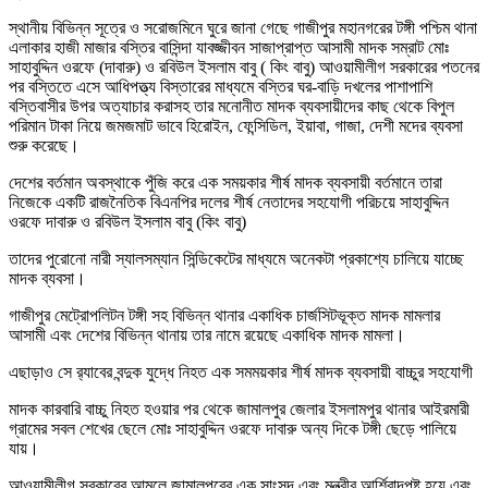
স্থানীয় বিভিন্ন সূত্রে ও সরোজমিনে ঘুরে জানা গেছে গাজীপুর মহানগরের টঙ্গী পশ্চিম থানা
এলাকার হাজী মাজার বস্তির বাসিন্দা যাবজ্জীবন সাজাপ্রাপ্ত আসামী মাদক সম্রাট মোঃ
সাহাবুদ্দিন ওরফে (দাবারু) ও রবিউল ইসলাম বাবু ( কিং বাবু) আওয়ামীলীগ সরকারের পতনের
পর বস্তিতে এসে আধিপত্ত্য বিস্তারের মাধ্যমে বস্তির ঘর-বাড়ি দখলের পাশাপাশি
বস্তিবাসীর উপর অত্যাচার করাসহ তার মনোনীত মাদক ব্যবসায়ীদের কাছ থেকে বিপুল
পরিমান টাকা নিয়ে জমজমাট ভাবে হিরোইন, ফেন্সিডিল, ইয়াবা, গাজা, দেশী মদের ব্যবসা
শুরু করেছে।
দেশের বর্তমান অবস্থাকে পুঁজি করে এক সময়কার শীর্ষ মাদক ব্যবসায়ী বর্তমানে তারা
নিজেকে একটি রাজনৈতিক বিএনপির দলের শীর্ষ নেতাদের সহযোগী পরিচয়ে সাহাবুদ্দিন
ওরফে দাবারু ও রবিউল ইসলাম বাবু (কিং বাবু)
তাদের পুরোনো নারী স্যালসম্যান সিন্ডিকেটের মাধ্যমে অনেকটা প্রকাশ্যে চালিয়ে যাচ্ছে
মাদক ব্যবসা।
গাজীপুর মেট্রোপলিটন টঙ্গী সহ বিভিন্ন থানার একাধিক চার্জসিটভূক্ত মাদক মামলার
আসামী এবং দেশের বিভিন্ন থানায় তার নামে রয়েছে একাধিক মাদক মামলা।
এছাড়াও সে র‌্যাবের বন্দুক যুদ্ধে নিহত এক সমময়কার শীর্ষ মাদক ব্যবসায়ী বাচ্চুর সহযোগী
মাদক কারবারি বাচ্চু নিহত হওয়ার পর থেকে জামালপুর জেলার ইসলামপুর থানার আইরমারী
গ্রামের সবল শেখের ছেলে মোঃ সাহাবুদ্দিন ওরফে দাবারু অন্য দিকে টঙ্গী ছেড়ে পালিয়ে
যায়।
আওয়ামীলীগ সরকারের আমলে জামালপুরের এক সাংসদ এবং মন্ত্রীর আর্শিবাদপুষ্ট হয়ে এবং