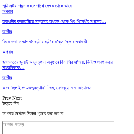
তুমি এটাও পছন্দ করতে পারো
লেখক থেকে আরো
অপরাধ
রাজধানীর কদমতলীতে মাদ্রাসার বাথরুম থেকে শিশু শিক্ষার্থীর ম’রদেহ…
জাতীয়
ফিরে দেখা ৫ আগস্ট: ঘণ্টায় ঘণ্টায় র’ক্তা’ক্ত যাত্রাবাড়ী
অপরাধ
জামায়াতের জুলাই অভ্যুত্থান অনুষ্ঠানে বিএনপির হা’মলা, ভিডিও ধারণ করার
সাংবাদিককে…
জাতীয়
আজ ‘জুলাই গণ-অভ্যুত্থান’ দিবস, দেশজুড়ে নানা আয়োজন
Prev
Next
উত্তর দিন
আপনার ইমেইল ঠিকানা প্রচার করা হবে না.