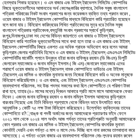
হেনস্থার শিকার হয়েছেন। ও এম বাজার এবং টাইমস্ ট্রাভেলস লিমিটেড কোম্পানির
বিষয়ে ভুক্তভোগীদের আমানতের অর্থ কেলেঙ্কারির ব্যাপারে, দৈনিক সবুজ বাংলাদেশ
পত্রিকা পরিবারের নিকট সংবাদ প্রকাশের জন্য কয়েকজন ব্যক্তি তথ্য প্রদান করেন ,
ওয়েম বাজার ও টাইমস্ ট্রাভেলস কোম্পানির মাধ্যমে বিনিয়োগ কারি প্রতারিত হয়েছেন
বলে জানা যায়। বিনিয়োগ কারিদ্বয়ের লিখিত প্রতিবেদনের সুত্র ধরে দৈনিক সবুজ
বাংলাদেশ পত্রিকার প্রতিবেদক,বস্তুনিষ্ঠ সংবাদ প্রকাশের স্বার্থে কুড়িগ্রাম,
রংপুর,দিনাজপুর,ঢাকা সহ দেশের বিভিন্ন জায়গাতে ওম বাজার ও টাইমস্ ট্রাভেলসে
বিনিয়োগ কারি শতাধিক ভুক্তভোগীদের সাথে কথা হলে তারা ও এম বাজার এবং টাইমস্
ট্রাভেলস কোম্পানিটির বিষয়ে একশত এর অধিক গ্রাহক অভিযোগ করে বলেন আমরা
কুড়িগ্রাম জেলার প্রতিনিধি হিসেবে ও এম বাজার ও টাইমস্ ট্রেভেলস্ এমএলএম লিমিটেড
কোম্পানিটির মার্কেটিং প্লানে উদ্বুদ্ধ হইয়া জনাব হাফিজুর রহমান (ডি জিএম) ডিপুটি
জেলারেল ম্যানেজার ও জনাব মমিনুল ইসলাম ( জি এম) জেনারেল ম্যানেজার এদের
পরামর্শে ওয়েম বাজার ও টাইমস্ ট্রাভেলস্ নামক কোম্পানিতে ভাউচার এবং টাইমস্
ট্রেভেলস্ এর মাসিক ও বাৎসরিক মুনাফার জন্য নিজেরা বিনিয়োগ করি ও অনেক মানুষকে
বিনিয়োগ করিয়েছিলাম। ও এম বাজার, এবং টাইমস্ ট্রাভেলস্ এমএলএম কোম্পানির
ব্যবস্থাপনা পরিচালক, সহ উচ্চ পদস্থ সকলের কথা ছিল কোম্পানীতে যে পরিমাণ টাকা
রাখা হবে, তাহার (৪০ মাসের মধ্যে) দ্বিগুন আকারে প্রতি মাসে মাসে আমাদেরকে ফেরত
দিবেন। এজন্য জনাব হাফিজুর রহমান ও জনাব মমিনুল ইসলাম আমাদের কুড়িগ্রামে
বারংবার গিয়েছে এবং তিনি বিভিন্ন প্রগ্যামে থেকে বিভিন্ন ভাবে উৎসাহিত করে
আনুমানিক ১ কোটি ৭৫ লক্ষ টাকা বিনিয়োগ করিয়েছেন। উল্লেখিত ব্যক্তিদ্বয় তাদের
কোম্পানিতে র?্যাঙ্ক বা পদবী অর্জনের জন্য আমাদেরকে প্রতারণার ফাঁদে ফেলে
২০২১ সাল থেকে ২০২৪ সাল অর্থাৎ আজ পর্যন্ত তাদের প্রতিশ্রুতি অনুযায়ী আমাদেরকে
কোন প্রকার ওম বাজার এর মাসিক ও টাইমস্ ট্রাভেলস্ কোম্পানির বাৎসরিক মুনাফা
কোনটাই দেয়নি এখন পর্যন্ত এ মাস ও মাসে দেব- দিচ্ছি বলে নানা রকমের তালবাহানা করে
আসতেছে। এ পর্যন্ত ওয়েম বাজার এর ব্যবস্থাপনা পরিচালক মোঃ লুৎফর রহমান রুবেল