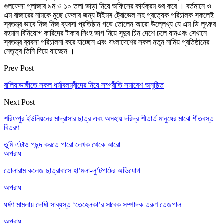
গুলফেসা প্লাজার ৯ম ও ১০ তলা ভাড়া নিয়ে অফিসের কার্যক্রম শুর করে । বর্তমানে ও
এম বাজারের নামকে মুছে ফেলার জন্য টাইমস ট্রোভেল সহ প্রত্যেক পরিচালক সকলেই
স্বতন্ত্র ভাবে নিজ নিজ ব্যবসা প্রতিষ্ঠান গড়ে তোলেন আরো উল্লেখ্য যে এম ডি লুৎফর
রহমান বিনিয়োগ কারিদের টাকার সিংহ ভাগ নিয়ে সুদুর চিন দেশে চলে যানএবং সেখানে
স্বতন্ত্র ব্যবসা পরিচালনা করে যাচ্ছেন এবং বাংলাদেশের সকল নতুন নামিয় প্রতিষ্ঠানের
নেতৃত্ব তিনি দিয়ে যাচ্ছেন ।
Prev Post
বালিয়াডাঙ্গীতে সকল ধর্মাবলম্বীদের নিয়ে সম্প্রীতি সমাবেশ অনুষ্ঠিত
Next Post
শরিফপুর ইউনিয়নের মাদ্রাসার ছাত্র এবং অসহায় দরিদ্র শীতার্ত মানুষের মাঝে শীতবস্ত
বিতরণ
তুমি এটাও পছন্দ করতে পারো
লেখক থেকে আরো
অপরাধ
তোলারাম কলেজ ছাত্রাবাসে হা’মলা-লু’টপাটের অভিযোগ
অপরাধ
ধর্ষণ মামলায় দোষী সাব্যস্ত ‘তেহেলকা’র সাবেক সম্পাদক তরুণ তেজপাল
অপরাধ