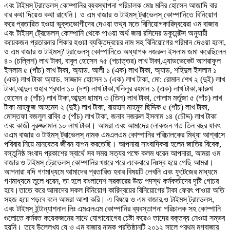
এবং টাইমস্ ট্রাভেলস্ কোম্পানির ব্যবস্থাপনা পরিচালক মোঃ মনির হোসেন আজাদি বার
বার কথা দিয়েও কথা রাখেনি। ও এম বাজার ও টাইমস্ ট্রাভেলস্ কোম্পানিতে বিনিয়োগ
করে প্রতারিত হওয়া ভুক্তভোগীদের দেওয়া তথ্য মতে বিনিয়োগকারিদ্বয়েরা ওম বাজার
এবং টাইমস্ ট্রেভেলস্ কোম্পানি থেকে পাওয়া অর্থ জমা রসিদের ডকুমেন্টস অনুযায়ী
কয়েকজন প্রতারনার শিকার হওয়া ব্যক্তিদ্বয়ের নাম সহ বিনিয়োগের পরিমান দেওয়া হলো,
ও এম বাজার ও টাইমস্? ট্রাভেলসৃ কোম্পানিতে অধ্যাপক নজরুল ইসলাম জমা করেছিলেন
৪০ (চল্লিশ) লাখ টাকা, বাবুল হোসেন ৭৫ (পচাত্তর) লাখ টাকা,এ্যাডভেকেট আশরাফুল
ইসলাম ৫ (পাঁচ) লাখ টাকা, অ্যাড. আলী ১ (এক) লাখ টাকা, অ্যাড, শহিদুল ইসলাম ১
(এক) লাখ টাকা অ্যাড. সাজ্জাদ হোসেন ১ (এক) লাখ টাকা, মো: রোমান শেখ ২ (দুই) লাখ
টাকা,আব্দুল ওহাব প্রধান ১০ (দশ) লাখ টাকা,খলিলুর রহমান ১ (এক) লাখ টাকা,ফারুখ
হোসেন ৫ (পাঁচ) লাখ টাকা,আব্দুস ছামাদ ৩ (তিন) লাখ টাকা, গোলাম মর্তুজা ৫ (পাঁচ) লাখ
টাকা মাহফুজ আহমেদ ২ (দুই) লাখ টাকা, রায়হান মাহমুদ ছিদ্দিক ৫ (পাঁচ) লাখ টাকা,
মোস্তফা বজলুল রাব্বি ৫ (পাঁচ) লাখ টাকা, জনাব নজরুল ইসলাম ১৪ (চৌদ্দ) লাখ টাকা
এবং কাজী নুরুজ্জামান ১০ লাখ টাকা। আমরা এবং আমাদের লোকজন গত তিন বছর যাবৎ
ওএম বাজার ও টাইমস্ ট্রাভেলস্ নামক এমএলএম কোম্পানির পরিচালকের মিথ্যা আশ্বাসে
পরিবার নিয়ে মানবেতর জীবন যাপন করতেছি। আপনারা সাংবাদিকরা হলেন জাতির বিবেক,
বস্তুনিষ্ঠ সংবাদ প্রকাশের স্বার্থে সব সময় সত্যর পক্ষে কলম ধরেন আপনারা, আমরা ওম
বাজার ও টাইমস্ ট্রেভেলস্ কোম্পানির খপ্পরে পরে একেবারে নিঃস্ব হয়ে গেছি আমরা।
আপনারা যদি গণমাধ্যমে আমাদের প্রতারিত হবার বিষয়টি লেখনি এবং ফুটেজের মাধ্যমে
গণমাধ্যমে তুলে ধরেন, তা হলে বাংলাদেশ সরকারের উচ্চ পদস্থ কর্মকর্তাদের দৃষ্টি গোচর
হবে।তাতে করে আমাদের সকল বিনিয়োগ কারিদ্বয়ের বিনিয়োগের টাকা ফেরৎ পাওয়া অতি
সহজ হয়ে পড়বে বলে আমরা আশা করি। এ বিষয়ে ও এম বাজার,ও টাইমস্ ট্রাভেলস,
এবং টাইমস্ ইন্টান্যাশনাল লিঃ এমএলএম কোম্পানির ব্যবস্তাপনা পরিচালক সহ কোম্পানি
গুলোতে কর্মরত কয়েকজনের সাথে যোগাযোগের চেষ্টা করেও তাদের বক্তব্য নেওয়া সম্ভব
হয়নি। তবে উল্লেখ্য যে ও এম বাজার নামক প্রতিষ্ঠানটি ২০১২ সালে প্রথম মগবাজার