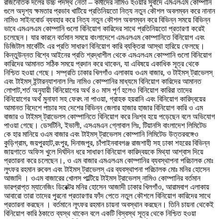
রাজনৈতিক দলের উচ্চ পদস্থ নেতা – কর্মীদের নামিও হওয়ার সুবাদে এমএলএম কোম্পানি
গুলে অদৃশ্য ক্ষমতার প্রভাব খাটিয়ে প্রতিনিয়তো নিত্য নতুন কৌশল অবলম্বন করে নানান
নামিও সাইনবোর্ড ব্যবহার করে নিত্য নতুন কৌশল অবলম্বন করে বিভিন্ন সময়ে বিভিন্ন
ভাবে এমএলএম কোম্পানি গুলো বিনিয়োগ কারিদের সাথে প্রতিনিয়তো প্রতারণা করেই
চলেছেন। যার কারনে বর্তমান সময়ে বাংলাদেশে এমএলএম কোম্পানিতে বিনিয়োগ এবং
ডিজিটাল মার্কেটিং এর প্রতি সাধারণ বিনিয়োগ কারি ব্যক্তিরা আস্থা হারিয়ে ফেলছে।
কিন্তুউন্নত বিশ্বে আইনের প্রতি শ্রদ্ধাশীল থেকে এমএলএম কোম্পানি গুলো বিনিয়োগ
কারিদের আমানত সঠিক সময়ে প্রদান করে থাকেন, যা এবিষয়ে একাধিক সূত্র থেকে
নিশ্চিত হওয়া গেছে। সম্প্রতি ঢাকার খিলগাঁও এলাকায় ওএম বাজার, ও টাইমস্ ট্রাভেলস্
এবং টাইমস্ ইন্টারন্যাশনাল লিঃ নামিও কোম্পানির মাধ্যমে বিনিয়োগ কারিদের আমানত
লোপাট,শর্ত অনুযায়ী বিনিয়োগের অর্থ ৪০ মাস পূর্ণ হলেও বিনিয়োগ কারিরা তাদের
বিনিয়োগের অর্থ মুনাফা সহ ফেরৎ না পাওয়া, গ্রাহক হয়রানি এবং বিনিয়োগ কারিদ্বয়ের
আমানত বিদেশে পাচার সহ দেশের বিভিন্ন জেলার হাজার হাজার বিনিয়োগ কারি ও এম
বাজার ও টাইমস্ ট্রাভেলস কোম্পানিতে বিনিয়োগ করে নিঃশ্ব হয়ে পড়েছেন বলে অভিযোগ
পাওয়া গেছে। ডেসটিনি, ইভালী, এসএমএন গ্লোবাল লিঃ, টিয়ানসি বাংলাদেশ লিমিটেড
কে হার মানিয়ে ওএম বাজার এবং টাইমস্ ট্রাভেলস কোম্পানি লিমিটেড উত্তরবঙ্গেও
কুড়িগ্রাম, জয়পুরহাট,রংপুর, দিনাজপুর, চাঁপাইনবাবগঞ্জ রাজশাহী সহ ঢাকা শহরের বিভিন্ন
জায়গাতে অফিস খুলে দির্ঘদিন ধরে সাধারণ বিনিয়োগ কারিদ্বয়কে মিথ্যা আশ্বাস দিয়ে
প্রতারনা করে চলেছেন।, ও এম বাজার এমএলএম কোম্পানির ব্যবস্থাপনা পরিচালক মোঃ
লুৎফর রহমান রুবেল এবং টাইমস্ ট্রাভেলস্ এর ব্যবস্থাপনা পরিচালক মোঃ মনির হোসেন
আজাদি । ওএম বাজারের খোলস পাল্টিয়ে টাইমস ট্রাভেলস্ নামিও কোম্পানির বর্তমান
ভারপ্রাপ্ত ম্যানেজিং ডিরেক্টর মনির হোসেন আজাদী ঢাকার খিলগাঁও, আরামবাগ এলাকায়
আবারো তারা তাদের পুরনো প্রতারণার ফাঁদ পেতে নতুল কৌশলে বিনিয়োগ কারিদের সাথে
প্রতারনা করছেন । বর্তমানে লূৎফর রহমান চায়না অবস্থান করছেন। তিনি চায়না থেকেই
বিনিয়োগ কারি ঠকাতে ব্যস্থ থাকেন বলে একটি বিস্বস্থ সূত্র থেকে নিশ্চিত হওয়া