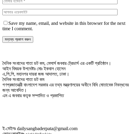
Save my name, email, and website in this browser for the next
time I comment.
দৈনিক সংবাদের পাতা ডট কম, মেসার্স জববার ট্রেডার্স এর একটি প্রতিষ্ঠান।
আইন বিষয়ক উপদেষ্টাঃ মোঃ ইকবাল হোসেন
এ,পি,পি, মহানগর দায়রা জজ আদালত, ঢাকা।
দৈনিক সংবাদের পাতা ডট কম
গণপ্রজাতন্ত্রী বাংলাদেশ সরকার এর তথ্য মন্ত্রণালয়ের অধীনে বিধি মোতাবেক নিবন্ধনের
জন্য আবেদিত।
এম এ জববার কতৃক সম্পাদিত ও প্রকাশিত
ই-মেইলঃ dailysangbaderpata@gmail.com
ফোন/মোবাইলঃ ০১৩২৭৬৪০৭২৮