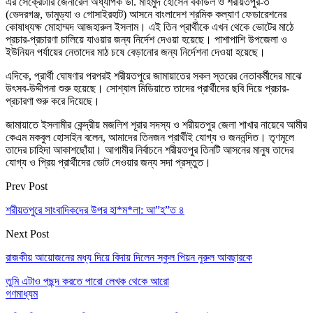
এর সেক্রেটারি জেনারেল অধ্যাপক ডা. মাহমুদ হোসেন বকাউল ও শরীয়তপুর-৩
(ভেদরগঞ্জ, ডামুড্যা ও গোসাইরহাট) আসনে বাংলাদেশ শ্রমিক কল্যাণ ফেডারেশনের
কোষাধ্যক্ষ মোহাম্মদ আজহারুল ইসলাম। এই তিন প্রার্থীকে এখন থেকে ভোটের মাঠে
প্রচার-প্রচারণা চালিয়ে যাওয়ার জন্য নির্দেশ দেওয়া হয়েছে। পাশাপাশি উপজেলা ও
ইউনিয়ন পর্যায়ের নেতাদের মাঠ চষে বেড়ানোর জন্য নির্দেশনা দেওয়া হয়েছে।
এদিকে, প্রার্থী ঘোষণার পরপরই শরীয়তপুরে জামায়াতের সকল স্তরের নেতাকর্মীদের মাঝে
উৎসব-উদ্দীপনা শুরু হয়েছে। সোশ্যাল মিডিয়াতে তাদের প্রার্থীদের ছবি দিয়ে প্রচার-
প্রচারণা শুরু করে দিয়েছে।
জামায়াতে ইসলামীর কেন্দ্রীয় মজলিশ শূরার সদস্য ও শরীয়তপুর জেলা শাখার নায়েবে আমীর
কেএম মকবুল হোসাইন বলেন, আমাদের তিনজন প্রার্থীই যোগ্য ও জননন্দিত। তৃণমূলে
তাদের চাহিদা আকাশছোঁয়া। আগামীর নির্বাচনে শরীয়তপুর তিনটি আসনের মানুষ তাদের
যোগ্য ও প্রিয় প্রার্থীদের ভোট দেওয়ার জন্য সদা প্রস্তুত।
Prev Post
শরীয়তপুরে সাংবাদিকদের উপর হা*ম*লা: আ”হ”ত ৪
Next Post
রাজকীয় আয়োজনের মধ্য দিয়ে বিদায় দিলেন স্কুল পিয়ন নুরুল আবছারকে
তুমি এটাও পছন্দ করতে পারো
লেখক থেকে আরো
গণমাধ্যম