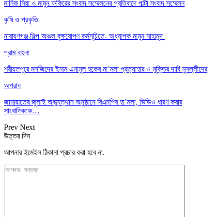
মানিক মিয়া ও মামুন ফকিরের সংবাদ সম্মেলনের প্রতিবাদে পাল্টা সংবাদ সম্মেলন
কৃষি ও প্রকৃতি
নারায়ণগঞ্জ শিল্প অঞ্চল বৃক্ষরোপণ কর্মসূচিতে- অধ্যাপক মামুন মাহামুদ
গ্রাম বাংলা
শরীয়তপুরে মসজিদের ইমাম এনামুল হকের মা’মলা প্রত্যাহার ও মুক্তির দাবি মুসল্লীদের
অপরাধ
জামায়াতের জুলাই অভ্যুত্থান অনুষ্ঠানে বিএনপির হা’মলা, ভিডিও ধারণ করার
সাংবাদিককে…
Prev
Next
উত্তর দিন
আপনার ইমেইল ঠিকানা প্রচার করা হবে না.