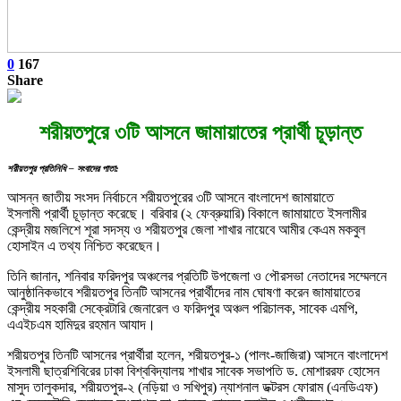
0
167
Share
শরীয়তপুরে ৩টি আসনে জামায়াতের প্রার্থী চূড়ান্ত
শরীয়তপুর প্রতিনিধি – সংবাদের পাতা:
আসন্ন জাতীয় সংসদ নির্বাচনে শরীয়তপুরের ৩টি আসনে বাংলাদেশ জামায়াতে
ইসলামী প্রার্থী চূড়ান্ত করেছে। বরিবার (২ ফেব্রুয়ারি) বিকালে জামায়াতে ইসলামীর
কেন্দ্রীয় মজলিশে শূরা সদস্য ও শরীয়তপুর জেলা শাখার নায়েবে আমীর কেএম মকবুল
হোসাইন এ তথ্য নিশ্চিত করেছেন।
তিনি জানান, শনিবার ফরিদপুর অঞ্চলের প্রতিটি উপজেলা ও পৌরসভা নেতাদের সম্মেলনে
আনুষ্ঠানিকভাবে শরীয়তপুর তিনটি আসনের প্রার্থীদের নাম ঘোষণা করেন জামায়াতের
কেন্দ্রীয় সহকারী সেক্রেটারি জেনারেল ও ফরিদপুর অঞ্চল পরিচালক, সাবেক এমপি,
এএইচএম হামিদুর রহমান আযাদ।
শরীয়তপুর তিনটি আসনের প্রার্থীরা হলেন, শরীয়তপুর-১ (পালং-জাজিরা) আসনে বাংলাদেশ
ইসলামী ছাত্রশিবিরের ঢাকা বিশ্ববিদ্যালয় শাখার সাবেক সভাপতি ড. মোশাররফ হোসেন
মাসুদ তালুকদার, শরীয়তপুর-২ (নড়িয়া ও সখিপুর) ন্যাশনাল ডক্টরস ফোরাম (এনডিএফ)