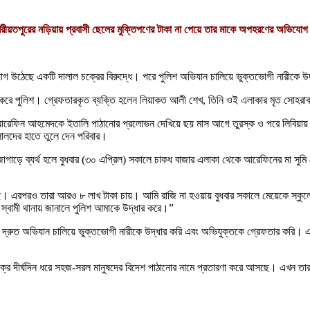
রীয়তপুরের নড়িয়ায় প্রবাসী ছেলের মুক্তিপণের টাকা না পেয়ে তার মাকে অপহরণের অভিযো
যোগ উঠেছে একটি দালাল চক্রের বিরুদ্ধে। পরে পুলিশ অভিযান চালিয়ে ভুক্তভোগী নারীকে
র করে পুলিশ। গ্রেফতারকৃত ব্যক্তি হলেন লিয়াকত আলী শেখ, তিনি ওই এলাকার মৃত সোহর
ক আরেফিন আহমেদকে ইতালি পাঠানোর প্রলোভন দেখিয়ে ছয় মাস আগে তুরস্ক ও পরে লিবিয়ায় 
ালদের হাতে তুলে দেন পরিবার।
োগাড়ে ব্যর্থ হলে বুধবার (৩০ এপ্রিল) সকালে চাকধ বাজার এলাকা থেকে আরেফিনের মা স
ছি। এরপরও তারা আরও ৮ লাখ টাকা চায়। আমি রাজি না হওয়ায় বুধবার সকালে মেয়েকে স্কুল
স্বামী থানায় জানালে পুলিশ আমাকে উদ্ধার করে।”
পেয়ে দ্রুত অভিযান চালিয়ে ভুক্তভোগী নারীকে উদ্ধার করি এবং অভিযুক্তকে গ্রেফতার করি
“এই চক্র দীর্ঘদিন ধরে সহজ-সরল মানুষদের বিদেশ পাঠানোর নামে প্রতারণা করে আসছে। এখন 