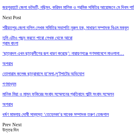
জয়পুরহাটে জেলা ভটভটি, নছিমন, করিমন মালিক ও শ্রমিক সমিতির আয়োজনে মে দিবস পা
Next Post
শরীয়তপুর জেলা দলিল লেখক সমিতির সভাপতি নুরুল হক, সাধারণ সম্পাদক বিএম মকবুল
তুমি এটাও পছন্দ করতে পারো
লেখক থেকে আরো
গ্রাম বাংলা
‘ছাত্রদল এখন ছাত্রলীগের রূপ ধারণ করেছে’: নারায়ণগঞ্জে গণসমাবেশে মাওলানা…
অপরাধ
তোলারাম কলেজ ছাত্রাবাসে হা’মলা-লু’টপাটের অভিযোগ
গণমাধ্যম
মানিক মিয়া ও মামুন ফকিরের সংবাদ সম্মেলনের প্রতিবাদে পাল্টা সংবাদ সম্মেলন
অপরাধ
ধর্ষণ মামলায় দোষী সাব্যস্ত ‘তেহেলকা’র সাবেক সম্পাদক তরুণ তেজপাল
Prev
Next
উত্তর দিন