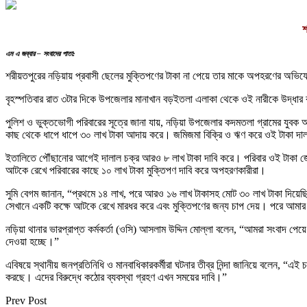
শ
এম এ জব্বার – সংবাদের পাতা:
শরীয়তপুরের নড়িয়ায় প্রবাসী ছেলের মুক্তিপণের টাকা না পেয়ে তার মাকে অপহরণের অভি
বৃহস্পতিবার রাত ৩টার দিকে উপজেলার মানাখান বড়ইতলা এলাকা থেকে ওই নারীকে উদ্ধা
পুলিশ ও ভুক্তভোগী পরিবারের সূত্রে জানা যায়, নড়িয়া উপজেলার কদমতলা গ্রামের যুব
কাছ থেকে ধাপে ধাপে ৩০ লাখ টাকা আদায় করে। জমিজমা বিক্রি ও ঋণ করে ওই টাকা দাল
ইতালিতে পৌঁছানোর আগেই দালাল চক্র আরও ৮ লাখ টাকা দাবি করে। পরিবার ওই টাকা জ
আটকে রেখে পরিবারের কাছে ১০ লাখ টাকা মুক্তিপণ দাবি করে অপহরণকারীরা।
সুমি বেগম জানান, “প্রথমে ১৪ লাখ, পরে আরও ১৬ লাখ টাকাসহ মোট ৩০ লাখ টাকা দিয়ে
সেখানে একটি কক্ষে আটকে রেখে মারধর করে এবং মুক্তিপণের জন্য চাপ দেয়। পরে আমার 
নড়িয়া থানার ভারপ্রাপ্ত কর্মকর্তা (ওসি) আসলাম উদ্দিন মোল্লা বলেন, “আমরা সংবাদ 
দেওয়া হচ্ছে।”
এবিষয়ে স্থানীয় জনপ্রতিনিধি ও মানবাধিকারকর্মীরা ঘটনার তীব্র নিন্দা জানিয়ে বলেন, 
করছে। এদের বিরুদ্ধে কঠোর ব্যবস্থা গ্রহণ এখন সময়ের দাবি।”
Prev Post