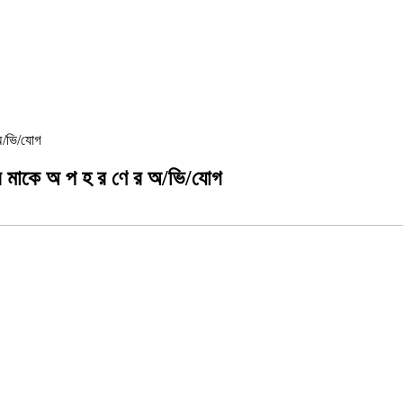
 অ/ভি/যোগ
ার মাকে অ প হ র ণে র অ/ভি/যোগ