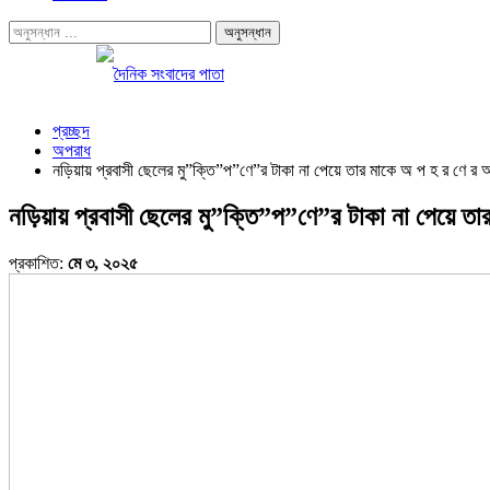
প্রচ্ছদ
অপরাধ
নড়িয়ায় প্রবাসী ছেলের মু”ক্তি”প”ণে”র টাকা না পেয়ে তার মাকে অ প হ র ণে র
নড়িয়ায় প্রবাসী ছেলের মু”ক্তি”প”ণে”র টাকা না পেয়ে ত
প্রকাশিত:
মে ৩, ২০২৫