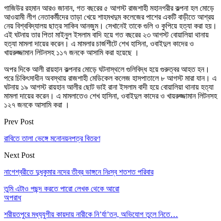
গাজিউর রহমান আরও জানান, গত বছরের ৫ আগস্ট রাজশাহী মহানগরীর কল্পনা হল মোড়ে
আওয়ামী লীগ নেতাকর্মীদের তাড়া খেয়ে শাহমখদুম কলেজের পাশের একটি বাড়ীতে আশ্রয়
নেয় বিশ্ববিদ্যালয় ছাত্র সাকিব আনজুম। সেখানেই তাকে গুলি ও কুপিয়ে হত্যা করা হয়।
এই ঘটনায় তার পিতা মাইনুল ইসলাম বাদি হয়ে গত বছরের ২৩ আগস্ট বোয়ালিয়া থানায়
হত্যা মামলা দায়ের করেন। এ মামলার চার্জশীটে শেখ হাসিনা, ওবাইদুল কাদের ও
খায়রুজ্জামান লিটনসহ ১১৭ জনকে আসামি করা হয়েছে ।
অপর দিকে আলী রায়হান কল্পনার মোড়ে ঘটনাস্থলে গুলিবিদ্ধ হয়ে গুরুত্বর আহত হন।
পরে চিকিৎসাধীন অবস্থায় রাজশাহী মেডিকেল কলেজ হাসপাতালে ৮ আগস্ট মারা যান। এ
ঘটনায় ১৯ আগস্ট রায়হান আলীর ছোট ভাই রানা ইসলাম বাদী হয়ে বোয়ালিয়া থানায় হত্যা
মামলা দায়ের করেন। এ মামলাতেও শেখ হাসিনা, ওবাইদুল কাদের ও খায়রুজ্জামান লিটনসহ
১২৭ জনকে আসামি করা ।
Prev Post
রাবিতে তালা ভেঙ্গে মনোনয়নপত্র বিতরণ
Next Post
নাগেশ্বরীতে দুধকুমার নদের তীব্র ভাঙ্গনে নিঃস্ব শতশত পরিবার
তুমি এটাও পছন্দ করতে পারো
লেখক থেকে আরো
অপরাধ
শরীয়তপুরে মধ্যযুগীয় কায়দায় নারীকে নি’র্যা’তন, অভিযোগ তুলে নিতে…