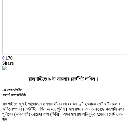
0
170
Share
রাজশাহীতে ৯ টা মামলার চার্জশিট দাখিল।
মো: গোলাম কিবরিয়া
রাজশাহী জেলা প্রতিনিধি:
রাজশাহীতে জুলাই আন্দোলনে হামলার ঘটনায় দায়ের করা দুটি হত্যাসহ মোট ৯টি মামলার
অভিযোগপত্র (চার্জসীট) দাখিল করেছে পুলিশ। মামলাগুলো তদন্ত করেছে রাজশাহী নগর
পুলিশের (আরএমপি) গোয়েন্দা শাখা (ডিবি)। এসব মামলায় অভিযুক্ত হয়েছেন মোট ৫২৯
জন।