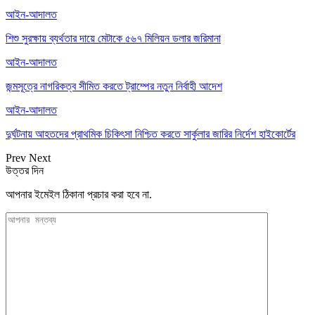
আইন-আদালত
শিশু সুরক্ষায় ব্যর্থতার দায়ে মেটাকে ৫৬৭ মিলিয়ন ডলার জরিমানা
আইন-আদালত
জন্মসূত্রে নাগরিকত্ব সীমিত করতে ট্রাম্পের নতুন নির্বাহী আদেশ
আইন-আদালত
দুর্ঘটনায় আহতদের প্রাথমিক চিকিৎসা নিশ্চিত করতে সার্কুলার জারির নির্দেশ হাইকোর্টের
Prev
Next
উত্তর দিন
আপনার ইমেইল ঠিকানা প্রচার করা হবে না.