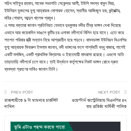
সচিব সাইফুর রহমান, সাবেক সভাপতি সেকেন্দার আলী, ইউপি সদস্য বাবুল মিয়া,
ইউনিয়ন যুবদলের যুগ্ম আহ্বায়ক মোশারফ হোসেন, স্থানীয় আজিজুল হক, কন্ট্রাক্টর,
মহির গোয়াল, আব্দুল খালেক প্রমুখ।
এ সময় বক্তারা জানান প্রতিনিয়ত যেভাবে দুধকুমার নদীর তীব্র ভাঙ্গন দেখা দিয়েছে
এভাবে আর কয়েকদিন ভাঙলে কুটির চর এলাকা নদীগর্ভে বিলিন হয়ে যাবে। এতে করে
শতশত পরিবার স্ত্রী সন্তান নিয়ে আশ্রয়হীন হয়ে পড়বে। বামনডাঙ্গা ইউনিয়ন বিএনপির
যুগ্ম আহ্বায়ক মিনারুল ইসলাম জানান, নদী ভাঙ্গনের ফলে পার্শ্ববতী বন্ধু বাজার, পাশেই
একটি মসজিদ, একটি প্রাথমিক বিদ্যালয় ও ইবতেদায়ী মাদরাসা রয়েছে। এগুলো অতি
তাড়াতাড়ি নদীগর্ভে চলে যাবে। তাই উর্দ্ধতন কর্তৃপক্ষের নিকট ভাঙ্গন রোধে দ্রুত
ব্যবস্থা গ্রহণের দাবিও জানান তিনি।
PREV POST
NEXT POST
রাজশাহীতে ৯ টা মামলার চার্জশিট
ওয়েস্টার্ন অস্ট্রেলিয়ায় বিএনপির ৪৭
দাখিল
তম প্রতিষ্ঠা বার্ষিকী পালিত
তুমি এটাও পছন্দ করতে পারো