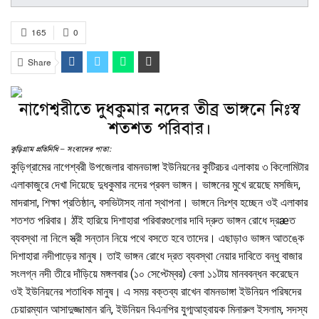
165
0
Share
নাগেশ্বরীতে দুধকুমার নদের তীব্র ভাঙ্গনে নিঃস্ব
শতশত পরিবার।
কুড়িগ্রাম প্রতিনিধি – সংবাদের পাতা:
কুড়িগ্রামের নাগেশ্বরী উপজেলার বামনডাঙ্গা ইউনিয়নের কুটিরচর এলাকায় ৩ কিলোমিটার
এলাকাজুরে দেখা দিয়েছে দুধকুমার নদের প্রবল ভাঙ্গন। ভাঙ্গনের মুখে রয়েছে মসজিদ,
মাদরাসা, শিক্ষা প্রতিষ্ঠান, বসভিটাসহ নানা স্থাপনা। ভাঙ্গনে নিঃশ্ব হচ্ছেন ওই এলাকার
শতশত পরিবার। ঠাঁই হারিয়ে দিশাহারা পরিবারগুলোর দাবি দ্রুত ভাঙ্গন রোধে দ্রæত
ব্যবস্থা না নিলে স্ত্রী সন্তান নিয়ে পথে বসতে হবে তাদের। এছাড়াও ভাঙ্গন আতঙ্কে
দিশাহারা নদীপাড়ের মানুষ। তাই ভাঙ্গন রোধে দ্রত ব্যবস্থা নেয়ার দাবিতে বন্ধু বাজার
সংলগ্ন নদী তীরে দাঁড়িয়ে মঙ্গলবার (১০ সেপ্টেম্বর) বেলা ১১টায় মানববন্ধন করেছেন
ওই ইউনিয়নের শতাধিক মানুষ। এ সময় বক্তব্য রাখেন বামনডাঙ্গা ইউনিয়ন পরিষদের
চেয়ারম্যান আসাদুজ্জামান রনি, ইউনিয়ন বিএনপির যুগ্মআহ্বায়ক মিনারুল ইসলাম, সদস্য