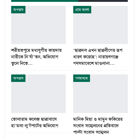
অপরাধ
গ্রাম বাংলা
শরীয়তপুরে মধ্যযুগীয় কায়দায়
‘ছাত্রদল এখন ছাত্রলীগের রূপ
নারীকে নি’র্যা’তন, অভিযোগ
ধারণ করেছে’: নারায়ণগঞ্জে
তুলে নিতে…
গণসমাবেশে মাওলানা…
অপরাধ
গণমাধ্যম
তোলারাম কলেজ ছাত্রাবাসে
মানিক মিয়া ও মামুন ফকিরের
হা’মলা-লু’টপাটের অভিযোগ
সংবাদ সম্মেলনের প্রতিবাদে
পাল্টা সংবাদ সম্মেলন