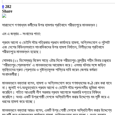
0
282
Share
সারাদেশে গণমাধ্যম কর্মীদের উপর হামলার প্রতিবাদে শরীয়তপুরে মানববন্ধন।
এম এ জব্বার – সংবাদের পাতা:
প্রথম আলো ও ডেইলি স্টার পত্রিকার প্রধান কার্যালয়ে হামলা, অগ্নিসংযোগ ও লুটপাট
এবং দেশের বিভিন্নস্থানে সাংবাদিকদের উপর হামলা নির্যাতন, নিপীড়নের প্রতিবাদে
শরীয়তপুরে মানববন্ধন হয়েছে।
সোমবার (২২ ডিসেম্বর) বিকেল সাড়ে ৩টার দিকে শরীয়তপুর কেন্দ্রীয় শহীদ মিনার চত্ত্বরে
‘শরীয়তপুর প্রেসক্লাব’ এ মানববন্ধনের আয়োজন করে। এসময় ঘটনার সঙ্গে জড়িত
ব্যক্তিদের দ্রুত গ্রেপ্তার ও দৃষ্টান্তমূলক শাস্তির দাবি করেন জেলায় কর্মরত
সংবাদকর্মীরা।
মানববন্ধনে বক্তারা বলেন, হামলা ও অগ্নিসংযোগ করে গণমাধ্যমের কণ্ঠ রোধ করা যাবে
না। জুলাই গণ-অভ্যুত্থানে প্রথম আলো ও ডেইলি স্টার প্রশংসনীয় ভূমিকা পালন
করেছিল। পতিত আওয়ামী লীগ সরকার প্রথম আলোকে সরকারি দপ্তরে নিষিদ্ধ
করেছিল। অথচ একটি উগ্রগোষ্ঠী দেশকে অস্থিতিশীল করার উদ্দেশ্যে মব সৃষ্টি করে এ
ধরনের হামলা করে যাচ্ছে।
মানববন্ধনে বক্তারা আরও বলেন, একটি উগ্র গোষ্ঠী দেশকে অস্থিতিশীল করার উদ্দেশ্যে
মব সৃষ্টি করে গণমাধ্যমের কার্যালয়ে হামলা, অগ্নিসংযোগ করে যাচ্ছে। অথচ সরকার