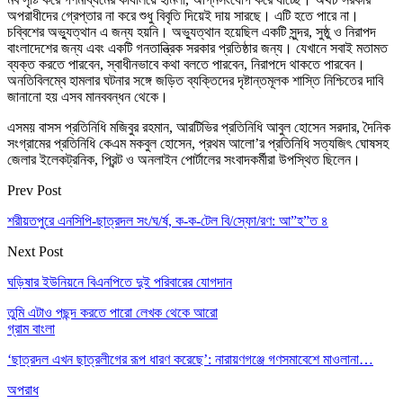
অপরাধীদের গ্রেপ্তার না করে শুধু বিবৃতি দিয়েই দায় সারছে। এটি হতে পারে না।
চব্বিশের অভ্যুত্থান এ জন্য হয়নি। অভ্যুত্থান হয়েছিল একটি সুন্দর, সুষ্ঠু ও নিরাপদ
বাংলাদেশের জন্য এবং একটি গনতান্ত্রিক সরকার প্রতিষ্ঠার জন্য। যেখানে সবাই মতামত
ব্যক্ত করতে পারবেন, স্বাধীনভাবে কথা বলতে পারবেন, নিরাপদে থাকতে পারবেন।
অনতিবিলম্বে হামলার ঘটনার সঙ্গে জড়িত ব্যক্তিদের দৃষ্টান্তমূলক শাস্তি নিশ্চিতের দাবি
জানানো হয় এসব মানববন্ধন থেকে।
এসময় বাসস প্রতিনিধি মজিবুর রহমান, আরটিভির প্রতিনিধি আবুল হোসেন সরদার, দৈনিক
সংগ্রামের প্রতিনিধি কেএম মকবুল হোসেন, প্রথম আলো’র প্রতিনিধি সত্যজিৎ ঘোষসহ
জেলার ইলেকট্রনিক, প্রিন্ট ও অনলাইন পোর্টালের সংবাদকর্মীরা উপস্থিত ছিলেন।
Prev Post
শরীয়তপুরে এনসিপি-ছাত্রদল সং/ঘ/র্ষ, ক-ক-টেল বি/স্ফো/রণ: আ”হ”ত ৪
Next Post
ঘড়িষার ইউনিয়নে বিএনপিতে দুই পরিবারের যোগদান
তুমি এটাও পছন্দ করতে পারো
লেখক থেকে আরো
গ্রাম বাংলা
‘ছাত্রদল এখন ছাত্রলীগের রূপ ধারণ করেছে’: নারায়ণগঞ্জে গণসমাবেশে মাওলানা…
অপরাধ