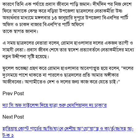
কারণে তিনি এক পর্যায়ে প্রবাস জীবনে পাড়ি জমান। দীর্ঘদিন পর নিজ দেশে
ফিরে আসাকে কেন্দ্র করে নড়িয়া উপজেলা ছাত্রদলের নেতাকর্মীরা উষ্ণ
অভ্যর্থনার মাধ্যমে মঙ্গলবার ১৩ জানুয়ারি দুপুরে উপজেলা বিএনপির পার্টি
অফিস ও চাকদ বাজার বিএনপি’র পার্টি অফিসে
তাকে স্বাগত জানান।
এ সময় ছাত্রদলের নেতারা বলেন, রোমান হাওলাদার দলের একজন ত্যাগী ও
সাহসী নেতা। প্রবাস জীবন শেষে তার স্বদেশ প্রত্যাবর্তনে নেতাকর্মীদের মধ্যে
নতুন উদ্দীপনা সৃষ্টি হয়েছে।
ফুলেল শুভেচ্ছা গ্রহণ করে রোমান হাওলাদার আবেগাপ্লুত হয়ে বলেন, “দলের
দুঃসময়ে পাশে থাকতে না পারলেও ছাত্রদলের প্রতি আমার অঙ্গীকার
আজীবনের। আগামীতেও দেশ ও দলের জন্য কাজ করে যেতে চাই।”
Prev Post
দ্যা সি অফ সাইলেন্স দিয়ে যাত্রা শুরু থেসপিয়ানস দ্য ঢাকা’র
Next Post
হাতিয়ায় কোস্ট গার্ডের অ/ভি/যা/নে দেশীয় আ”গ্নে”য়া”স্ত্র ও কা/র্তু/জ/সহ আ-
ট-ক ২