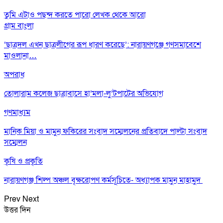
তুমি এটাও পছন্দ করতে পারো
লেখক থেকে আরো
গ্রাম বাংলা
‘ছাত্রদল এখন ছাত্রলীগের রূপ ধারণ করেছে’: নারায়ণগঞ্জে গণসমাবেশে
মাওলানা…
অপরাধ
তোলারাম কলেজ ছাত্রাবাসে হা’মলা-লু’টপাটের অভিযোগ
গণমাধ্যম
মানিক মিয়া ও মামুন ফকিরের সংবাদ সম্মেলনের প্রতিবাদে পাল্টা সংবাদ
সম্মেলন
কৃষি ও প্রকৃতি
নারায়ণগঞ্জ শিল্প অঞ্চল বৃক্ষরোপণ কর্মসূচিতে- অধ্যাপক মামুন মাহামুদ
Prev
Next
উত্তর দিন