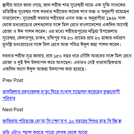
স্থানীয় ভাবে জানা গেছে, জান শরীফ শাহ সুরেশ্বরী নামে এক সুফি সাধকের
প্রতিষ্ঠিত সুরেশ্বর পাক দরবার শরীফের কয়েক লাখ ভক্ত ও অনুরাগী রয়েছেন
সারাদেশে। সুরেশ্বরী দরবার শরীফের এসব ভক্ত ও অনুরাগীরা ১৯২৮ সাল
থেকে মধ্যপ্রাচ্যের দেশগুলোর সঙ্গে মিল রেখে বাংলাদেশের একদিন আগেই
রোজা ও ঈদ পালন করেন। এর মধ্যে শরীয়তপুরের নড়িয়া উপজেলার
সুরেশ্বর, কেদারপুর, চাকধ, চন্ডিপুর সহ ৫০ গ্রামের প্রায় ২০ হাজার ধর্মপ্রাণ
মুসল্লি মধ্যপ্রাচ্যের সঙ্গে মিল রেখে আজ পবিত্র ঈদুল জহা পালন করেন।
দরবার শরীফ সূত্র জানায়, প্রায় ১৫০ বছর ধরে সৌদি আরবের সঙ্গে মিল রেখে
রোজা ও দুই ঈদ উদযাপন করে আসছেন। এবারও সেই ধারাবাহিকতায়
একদিন আগে ঈদুল আজহা উদযাপন করা হয়েছে।
Prev Post
তানজিলার রহস্যজনক মৃ’ত্যু ঘিরে সংবাদ সম্মেলন করেছেন ভুক্তভোগী
পরিবার
Next Post
জাজিরায় পরিত্যক্ত বো’মা বি’স্ফো’র’ণ, ১০ বছরের শিশুর হাত বি’চ্ছি’ন্ন
তুমি এটাও পছন্দ করতে পারো
লেখক থেকে আরো