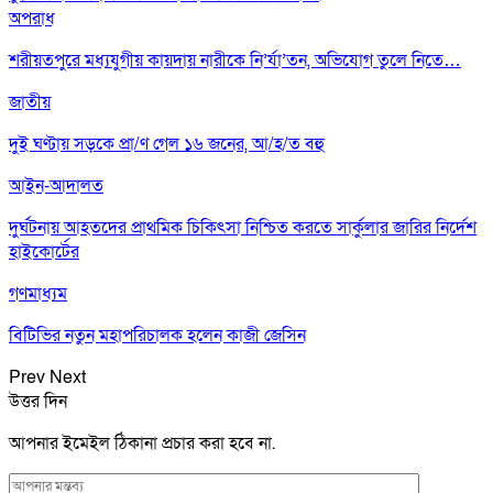
অপরাধ
শরীয়তপুরে মধ্যযুগীয় কায়দায় নারীকে নি’র্যা’তন, অভিযোগ তুলে নিতে…
জাতীয়
দুই ঘণ্টায় সড়কে প্রা/ণ গেল ১৬ জনের, আ/হ/ত বহু
আইন-আদালত
দুর্ঘটনায় আহতদের প্রাথমিক চিকিৎসা নিশ্চিত করতে সার্কুলার জারির নির্দেশ
হাইকোর্টের
গণমাধ্যম
বিটিভির নতুন মহাপরিচালক হলেন কাজী জেসিন
Prev
Next
উত্তর দিন
আপনার ইমেইল ঠিকানা প্রচার করা হবে না.